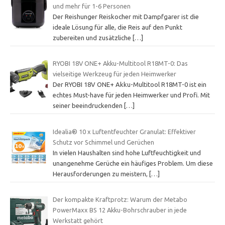
und mehr für 1-6 Personen
Der Reishunger Reiskocher mit Dampfgarer ist die
ideale Lösung für alle, die Reis auf den Punkt
zubereiten und zusätzliche
[…]
RYOBI 18V ONE+ Akku-Multitool R18MT-0: Das
vielseitige Werkzeug für jeden Heimwerker
Der RYOBI 18V ONE+ Akku-Multitool R18MT-0 ist ein
echtes Must-have für jeden Heimwerker und Profi. Mit
seiner beeindruckenden
[…]
Idealia® 10 x Luftentfeuchter Granulat: Effektiver
Schutz vor Schimmel und Gerüchen
In vielen Haushalten sind hohe Luftfeuchtigkeit und
unangenehme Gerüche ein häufiges Problem. Um diese
Herausforderungen zu meistern,
[…]
Der kompakte Kraftprotz: Warum der Metabo
PowerMaxx BS 12 Akku-Bohrschrauber in jede
Werkstatt gehört