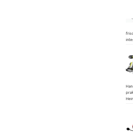
fris
inte
Han
prak
Hei