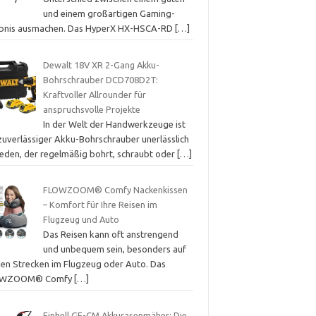
und einem großartigen Gaming-
ebnis ausmachen. Das HyperX HX-HSCA-RD
[…]
Dewalt 18V XR 2-Gang Akku-
Bohrschrauber DCD708D2T:
Kraftvoller Allrounder für
anspruchsvolle Projekte
In der Welt der Handwerkzeuge ist
 zuverlässiger Akku-Bohrschrauber unerlässlich
 jeden, der regelmäßig bohrt, schraubt oder
[…]
FLOWZOOM® Comfy Nackenkissen
– Komfort für Ihre Reisen im
Flugzeug und Auto
Das Reisen kann oft anstrengend
und unbequem sein, besonders auf
gen Strecken im Flugzeug oder Auto. Das
OWZOOM® Comfy
[…]
Einhell GE-CM Akkurasenmäher: Die