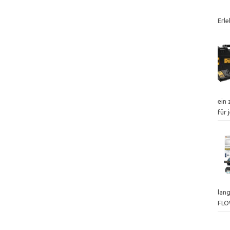
Erl
ein
für
lan
FL