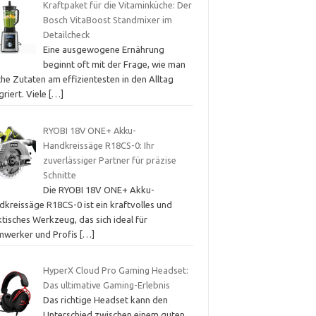
Kraftpaket für die Vitaminküche: Der
Bosch VitaBoost Standmixer im
Detailcheck
Eine ausgewogene Ernährung
beginnt oft mit der Frage, wie man
che Zutaten am effizientesten in den Alltag
griert. Viele
[…]
RYOBI 18V ONE+ Akku-
Handkreissäge R18CS-0: Ihr
zuverlässiger Partner für präzise
Schnitte
Die RYOBI 18V ONE+ Akku-
dkreissäge R18CS-0 ist ein kraftvolles und
tisches Werkzeug, das sich ideal für
mwerker und Profis
[…]
HyperX Cloud Pro Gaming Headset:
Das ultimative Gaming-Erlebnis
Das richtige Headset kann den
Unterschied zwischen einem guten