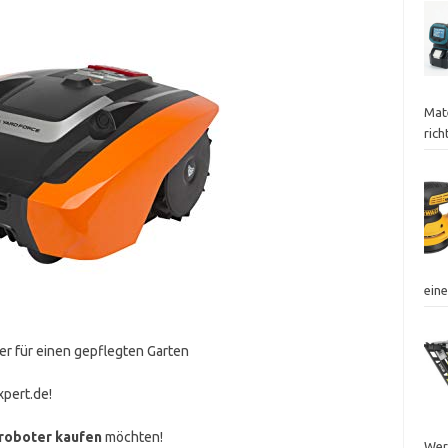
Mat
ric
ein
r für einen gepflegten Garten
pert.de!
oboter kaufen
möchten!
Wer