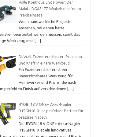
Volle Kontrolle und Power: Der
Makita DGA517Z Winkelschleifer im
Praxiseinsatz
Wenn handwerkliche Projekte
anstehen, bei denen harte
erialien bearbeitet werden müssen, spielt das
htige Werkzeug eine
[…]
DeWalt Exzenterschleifer: Präzision
und Kraft in einem Werkzeug
Ein Exzenterschleifer ist ein
unverzichtbares Werkzeug für
Heimwerker und Profis, die nach
em perfekten Finish auf verschiedenen
[…]
RYOBI 18 V ONE+ Akku-Nagler
R15GN18-0: Ihr perfekter Partner für
präzises Nageln
Der RYOBI 18 V ONE+ Akku-Nagler
R15GN18-0 ist ein innovatives
kzeug, das speziell für Heimwerker und Profis