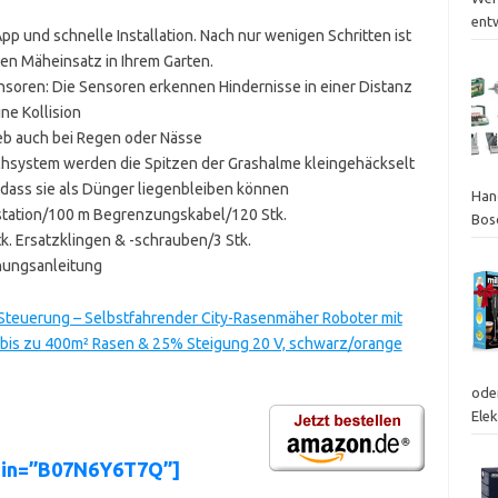
ent
 und schnelle Installation. Nach nur wenigen Schritten ist
den Mäheinsatz in Ihrem Garten.
ensoren: Die Sensoren erkennen Hindernisse in einer Distanz
ne Kollision
ieb auch bei Regen oder Nässe
chsystem werden die Spitzen der Grashalme kleingehäckselt
o dass sie als Dünger liegenbleiben können
Hand
station/100 m Begrenzungskabel/120 Stk.
Bos
. Ersatzklingen & -schrauben/3 Stk.
nungsanleitung
Steuerung – Selbstfahrender City-Rasenmäher Roboter mit
 bis zu 400m² Rasen & 25% Steigung 20 V, schwarz/orange
ode
Ele
asin=”B07N6Y6T7Q”]