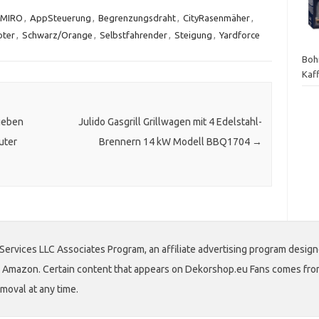
MIRO
,
AppSteuerung
,
Begrenzungsdraht
,
CityRasenmäher
,
ter
,
Schwarz/Orange
,
Selbstfahrender
,
Steigung
,
Yardforce
Boh
Kaf
ieben
Julido Gasgrill Grillwagen mit 4 Edelstahl-
uter
Brennern 14 kW Modell BBQ1704
→
Services LLC Associates Program, an affiliate advertising program design
 to Amazon. Certain content that appears on Dekorshop.eu Fans comes fro
emoval at any time.