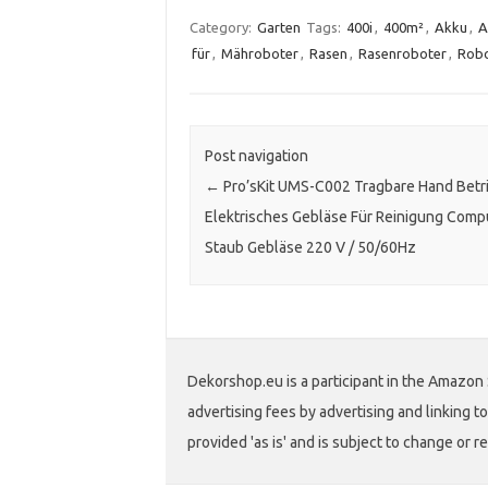
Category:
Garten
Tags:
400i
,
400m²
,
Akku
,
A
für
,
Mähroboter
,
Rasen
,
Rasenroboter
,
Robo
Post navigation
←
Pro’sKit UMS-C002 Tragbare Hand Betr
Elektrisches Gebläse Für Reinigung Comp
Staub Gebläse 220 V / 50/60Hz
Dekorshop.eu is a participant in the Amazon 
advertising fees by advertising and linking
provided 'as is' and is subject to change or r