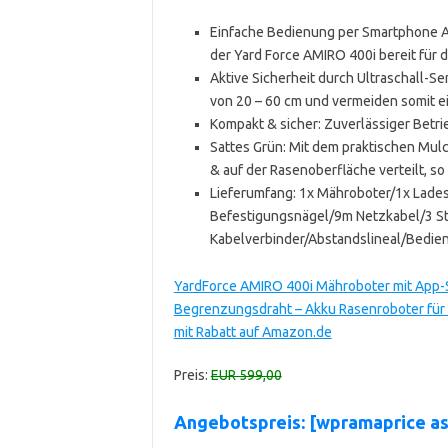
Einfache Bedienung per Smartphone App
der Yard Force AMIRO 400i bereit für 
Aktive Sicherheit durch Ultraschall-S
von 20 – 60 cm und vermeiden somit ei
Kompakt & sicher: Zuverlässiger Betr
Sattes Grün: Mit dem praktischen Mul
& auf der Rasenoberfläche verteilt, s
Lieferumfang: 1x Mähroboter/1x Lade
Befestigungsnägel/9m Netzkabel/3 Stk
Kabelverbinder/Abstandslineal/Bedie
YardForce AMIRO 400i Mähroboter mit App-
Begrenzungsdraht – Akku Rasenroboter für
mit Rabatt auf Amazon.de
Preis:
EUR 599,00
Angebotspreis: [wpramaprice 