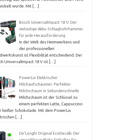
wickelt wurde. Mit
[…]
Bosch UniversalImpact 18 V: Der
vielseitige Akku-Schlagbohrhammer
für jede Herausforderung
In der Welt des Heimwerkens und
der professionellen
werkskunst ist Flexibilität entscheidend. Der
ch UniversalImpact 18 V ist
[…]
PowerLix Elektrischer
Milchaufschäumer: Perfekter
Milchschaum in Sekundenschnelle
Milchschaum ist der Schlüssel zu
einem perfekten Latte, Cappuccino
r heißer Schokolade. Mit dem PowerLix
ktrischen
[…]
De’Longhi Original EcoDecalk: Der
umweltfreundliche Entkalker für