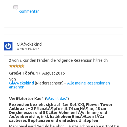
Kommentar
GlÃ¼ckskind
January 16, 2017
2 von 2 Kunden fanden die folgende Rezension hilfreich
Große Töpfe
,
17. August 2015
Von
GlÃ¼ckskind
(Niedersachsen) –
Alle meine Rezensionen
ansehen
Verifizierter Kauf
(
Was ist das?
)
Rezension bezieht sich auf:
2er Set XXL Flower Tower
Anthrazit – 2 PflanztÃ¶pfe mit 74 cm HÃ¶he, 48 cm
Durchmesser und 58 Liter Volumen fÃ¼r Innen- und
AuÃenbereiche, inkl. halbhohem EinsÃ¤tzen fÃ¼r
sauberes Bepflanzen und einfaches Umtopfen
Manchmal wird Geduld belohnt… Hatte schon e i n e n Topf für