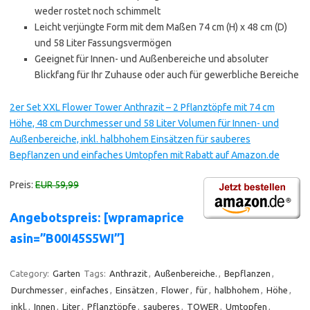
weder rostet noch schimmelt
Leicht verjüngte Form mit dem Maßen 74 cm (H) x 48 cm (D)
und 58 Liter Fassungsvermögen
Geeignet für Innen- und Außenbereiche und absoluter
Blickfang für Ihr Zuhause oder auch für gewerbliche Bereiche
2er Set XXL Flower Tower Anthrazit – 2 Pflanztöpfe mit 74 cm
Höhe, 48 cm Durchmesser und 58 Liter Volumen für Innen- und
Außenbereiche, inkl. halbhohem Einsätzen für sauberes
Bepflanzen und einfaches Umtopfen mit Rabatt auf Amazon.de
Preis:
EUR 59,99
Angebotspreis: [wpramaprice
asin=”B00I45S5WI”]
Category:
Garten
Tags:
Anthrazit
,
Außenbereiche.
,
Bepflanzen
,
Durchmesser
,
einfaches
,
Einsätzen
,
Flower
,
für
,
halbhohem
,
Höhe
,
inkl.
,
Innen
,
Liter
,
Pflanztöpfe
,
sauberes
,
TOWER
,
Umtopfen
,