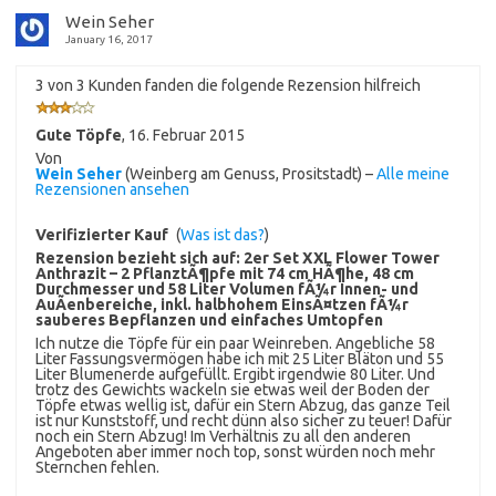
Wein Seher
January 16, 2017
3 von 3 Kunden fanden die folgende Rezension hilfreich
Gute Töpfe
,
16. Februar 2015
Von
Wein Seher
(Weinberg am Genuss, Prositstadt) –
Alle meine
Rezensionen ansehen
Verifizierter Kauf
(
Was ist das?
)
Rezension bezieht sich auf:
2er Set XXL Flower Tower
Anthrazit – 2 PflanztÃ¶pfe mit 74 cm HÃ¶he, 48 cm
Durchmesser und 58 Liter Volumen fÃ¼r Innen- und
AuÃenbereiche, inkl. halbhohem EinsÃ¤tzen fÃ¼r
sauberes Bepflanzen und einfaches Umtopfen
Ich nutze die Töpfe für ein paar Weinreben. Angebliche 58
Liter Fassungsvermögen habe ich mit 25 Liter Bläton und 55
Liter Blumenerde aufgefüllt. Ergibt irgendwie 80 Liter. Und
trotz des Gewichts wackeln sie etwas weil der Boden der
Töpfe etwas wellig ist, dafür ein Stern Abzug, das ganze Teil
ist nur Kunststoff, und recht dünn also sicher zu teuer! Dafür
noch ein Stern Abzug! Im Verhältnis zu all den anderen
Angeboten aber immer noch top, sonst würden noch mehr
Sternchen fehlen.