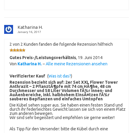
Katharina H.
January 16, 2017
2 von 2 Kunden fanden die folgende Rezension hilfreich
Gutes Preis-/Leistungsverhältnis
,
19. Juni 2014
Von
Katharina H.
–
Alle meine Rezensionen ansehen
Verifizierter Kauf
(
Was ist das?
)
Rezension bezieht sich auf:
2er Set XXL Flower Tower
Anthrazit – 2 PflanztÃ¶pfe mit 74 cm HÃ¶he, 48 cm
Durchmesser und 58 Liter Volumen fÃ¼r Innen- und
AuÃenbereiche, inkl. halbhohem EinsÃ¤tzen fÃ¼r
sauberes Bepflanzen und einfaches Umtopfen
Die Kübel sehen super aus. Sie haben einen festen Stand und
durch ihr federleichtes Gewicht lassen sie sich von einem Platz
zum anderen bewegen.
Wir sind sehr begeistert und empfehlen sie gerne weiter!
Als Tipp für den Versender: bitte die Kübel durch eine