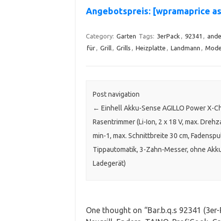
Angebotspreis: [wpramaprice 
Category:
Garten
Tags:
3erPack
,
92341
,
ande
für
,
Grill
,
Grills
,
Heizplatte
,
Landmann
,
Mode
Post navigation
←
Einhell Akku-Sense AGILLO Power X-C
Rasentrimmer (Li-Ion, 2 x 18 V, max. Dreh
min-1, max. Schnittbreite 30 cm, Fadenspu
Tippautomatik, 3-Zahn-Messer, ohne Akk
Ladegerät)
One thought on “
Bar.b.q.s 92341 (3er-