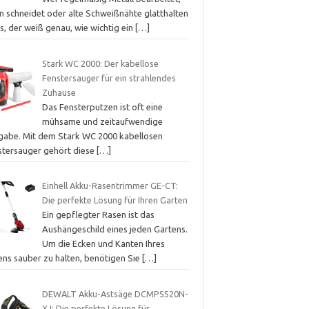
in schneidet oder alte Schweißnähte glatthalten
s, der weiß genau, wie wichtig ein
[…]
Stark WC 2000: Der kabellose
Fenstersauger für ein strahlendes
Zuhause
Das Fensterputzen ist oft eine
mühsame und zeitaufwendige
gabe. Mit dem Stark WC 2000 kabellosen
stersauger gehört diese
[…]
Einhell Akku-Rasentrimmer GE-CT:
Die perfekte Lösung für Ihren Garten
Ein gepflegter Rasen ist das
Aushängeschild eines jeden Gartens.
Um die Ecken und Kanten Ihres
ens sauber zu halten, benötigen Sie
[…]
DEWALT Akku-Astsäge DCMPS520N-
XJ: Die perfekte Lösung für