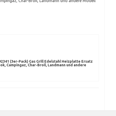
Campingaz, Char-Broil, Landmann und andere Modell
92341 (3er-Pack) Gas Grill Edelstahl Heizplatte Ersatz
ook, Campingaz, Char-Broil, Landmann und andere