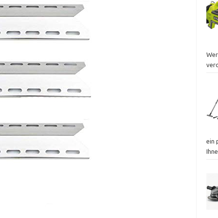
Wer
ver
ein 
Ihne