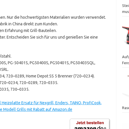
Ste
mus
hen. Nur die hochwertigsten Materialien wurden verwendet.
abrik in China direkt zum Kunden.
en Erfahrung mit Grill-Bauteilen.
er. Entscheiden Sie sich für uns und genießen Sie eine
lstahl.
Auf
0400S, PG-50401S, PG50400S, PG50401S, PG50403SQL,
Fen
3SRL.
34, 720–0289, Home Depot SS 5 Brenner (720–0234).
, 720–0234, 720–0289, 720–0335.
–0335, 730–0335.
l Heizplatte Ersatz für Nexgrill, Enders, TAINO, ProfiCook,
Ras
 Modell Grills mit Rabatt auf Amazon.de