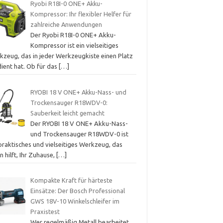
Ryobi R18I-0 ONE+ Akku-
Kompressor: Ihr flexibler Helfer für
zahlreiche Anwendungen
Der Ryobi R18I-0 ONE+ Akku-
Kompressor ist ein vielseitiges
kzeug, das in jeder Werkzeugkiste einen Platz
dient hat. Ob für das
[…]
RYOBI 18 V ONE+ Akku-Nass- und
Trockensauger R18WDV-0:
Sauberkeit leicht gemacht
Der RYOBI 18 V ONE+ Akku-Nass-
und Trockensauger R18WDV-0 ist
praktisches und vielseitiges Werkzeug, das
n hilft, Ihr Zuhause,
[…]
Kompakte Kraft für härteste
Einsätze: Der Bosch Professional
GWS 18V-10 Winkelschleifer im
Praxistest
Wer regelmäßig Metall bearbeitet,