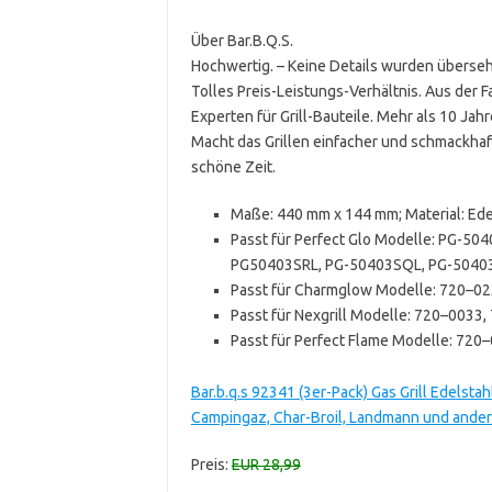
Über Bar.B.Q.S.
Hochwertig. – Keine Details wurden überse
Tolles Preis-Leistungs-Verhältnis. Aus der F
Experten für Grill-Bauteile. Mehr als 10 Jahr
Macht das Grillen einfacher und schmackhaft
schöne Zeit.
Maße: 440 mm x 144 mm; Material: Ede
Passt für Perfect Glo Modelle: PG-5
PG50403SRL, PG-50403SQL, PG-5040
Passt für Charmglow Modelle: 720–02
Passt für Nexgrill Modelle: 720–0033
Passt für Perfect Flame Modelle: 720
Bar.b.q.s 92341 (3er-Pack) Gas Grill Edelstah
Campingaz, Char-Broil, Landmann und andere
Preis:
EUR 28,99