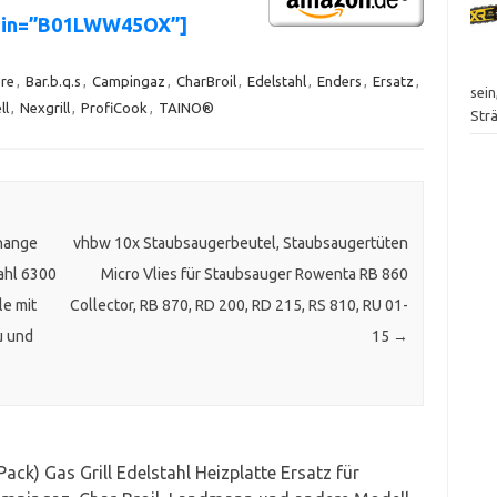
asin=”B01LWW45OX”]
re
,
Bar.b.q.s
,
Campingaz
,
CharBroil
,
Edelstahl
,
Enders
,
Ersatz
,
sei
ll
,
Nexgrill
,
ProfiCook
,
TAINO®
Str
hange
vhbw 10x Staubsaugerbeutel, Staubsaugertüten
zahl 6300
Micro Vlies für Staubsauger Rowenta RB 860
le mit
Collector, RB 870, RD 200, RD 215, RS 810, RU 01-
u und
15
→
Pack) Gas Grill Edelstahl Heizplatte Ersatz für