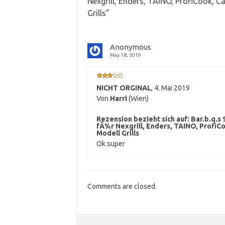
Nexgrill, Enders, TAINO, ProfiCook, 
Grills
”
Anonymous
May 18, 2019
NICHT ORGINAL
,
4. Mai 2019
Von
Harri
(Wien)
Rezension bezieht sich auf:
Bar.b.q.s 
fÃ¼r Nexgrill, Enders, TAINO, ProfiC
Modell Grills
Ok super
Comments are closed.