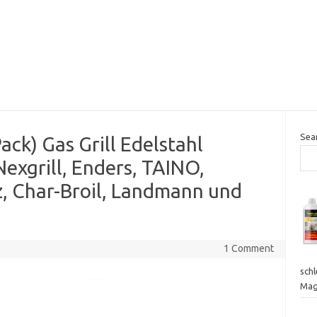
Sea
ack) Gas Grill Edelstahl
Nexgrill, Enders, TAINO,
, Char-Broil, Landmann und
1 Comment
sch
Mag