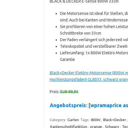
BLACK & DECKER E-Sense 800W 33cm
Die Motorsense ist ideal für Stellen, 
sind: Auch bei Kanten und Hinderniss
Sie profitieren von einer hohen Leist
Schnittbreite von 33cm
Der Faden verlängert sich jederzeit v
Teleskopstiel und verstellbarer Zwei
Lieferumfang: 1x 800W Elektro Motors
Garantie
Black+Decker Elektro-Motorsense (800W, mit
Hochleistungsfäden) GL8033, schwarz orang
Preis:
EUR 99,95
Angebotspreis: [wpramaprice a
Category:
Garten
Tags:
800W
,
Black+Decker
Kantenschnittfunktion
,
orange
,
Schwarz
,
Tec