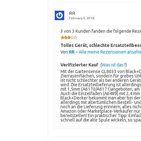
RR
February 4, 2018
3 von 3 Kunden fanden die folgende Reze
Tolles Gerät, schlechte Ersatzteilbes
Von
RR
–
Alle meine Rezensionen anseh
Verifizierter Kauf
(
Was ist das?
)
Mit der Gartensense GL8033 von Black+Dec
Zierrasenflächen, sondern für grobes Unk
ist nicht schlechter als bei anderen Ger
wird. Die Ersatzteillieferung ist allerd
mit 1,5mm (A6170/A6171)angeboten, am Ge
Auch die Einzelfäden (A6489) mit 2,4 mm
Black+Decker bekommt man aber bei der 
allerdings mit altertümlichen Bestell- u
noch an die Lieferung erinnern, alles ni
Amazon oder Marketplace-Verkäufer nur s
bereitstellen! Ein praktischer Tipp: Ein
schnell auf die alte Spule wickeln, so sp