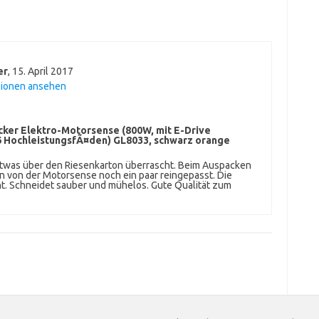
er
,
15. April 2017
sionen ansehen
ker Elektro-Motorsense (800W, mit E-Drive
 6 HochleistungsfÃ¤den) GL8033, schwarz orange
twas über den Riesenkarton überrascht. Beim Auspacken
n von der Motorsense noch ein paar reingepasst. Die
ht. Schneidet sauber und mühelos. Gute Qualität zum