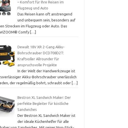
– Komfort für Ihre Reisen im
Flugzeug und Auto
Das Reisen kann oft anstrengend
und unbequem sein, besonders auf
gen Strecken im Flugzeug oder Auto. Das
OWZOOM® Comfy
[…]
Dewalt 18V XR 2-Gang Akku-
Bohrschrauber DCD708D2T:
Kraftvoller Allrounder für
anspruchsvolle Projekte
In der Welt der Handwerkzeuge ist
 zuverlässiger Akku-Bohrschrauber unerlässlich
 jeden, der regelmäßig bohrt, schraubt oder
[…]
Bestron XL Sandwich Maker: Der
perfekte Begleiter für köstliche
Sandwiches
Der Bestron XL Sandwich Maker ist
der ideale Küchenhelfer für alle
bhaber von Sandwiches. Mit seiner Non-Stick-