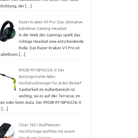
chichtung, der
[…]
Razer Kraken V3 Pro: Das ultimative
kabellose Gaming-Headset
In der Welt des Gamings spielt das
richtige Headset eine entscheidende
Rolle. Das Razer Kraken V3 Pro ist
 kabelloses
[…]
RYOBI RY18PW22A-0: Der
leistungsstarke Akku-
Hochdruckreiniger für jeden Bedarf
Sauberkeit im Außenbereich ist
wichtig, sei es auf der Terrasse, im
ten oder beim Auto. Der RYOBI RY18PW22A-0
V
[…]
Cloer 1621 Waffeleisen:
Herzförmige Waffeln mit einem
Hauch von Genuss