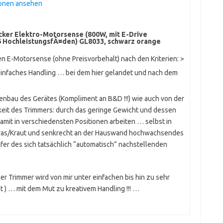
ionen ansehen
ker Elektro-Motorsense (800W, mit E-Drive
 6 HochleistungsfÃ¤den) GL8033, schwarz orange
ten E-Motorsense (ohne Preisvorbehalt) nach den Kriterien: >
 einfaches Handling … bei dem hier gelandet und nach dem
bau des Gerätes (Kompliment an B&D !!!) wie auch von der
rkeit des Trimmers: durch das geringe Gewicht und dessen
damit in verschiedensten Positionen arbeiten … selbst in
ras/Kraut und senkrecht an der Hauswand hochwachsendes
er des sich tatsächlich “automatisch” nachstellenden
r Trimmer wird von mir unter einfachen bis hin zu sehr
) … mit dem Mut zu kreativem Handling !!! …