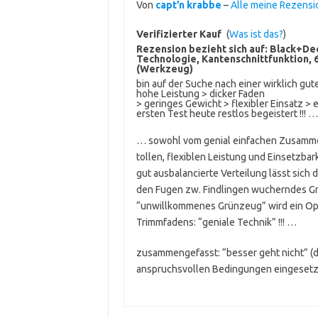
Von
capt’n krabbe
–
Alle meine Rezens
Verifizierter Kauf
(
Was ist das?
)
Rezension bezieht sich auf:
Black+Dec
Technologie, Kantenschnittfunktion,
(Werkzeug)
bin auf der Suche nach einer wirklich gu
hohe Leistung > dicker Faden
> geringes Gewicht > flexibler Einsatz >
ersten Test heute restlos begeistert !!! …
… sowohl vom genial einfachen Zusammen
tollen, flexiblen Leistung und Einsetzba
gut ausbalancierte Verteilung lässt sich 
den Fugen zw. Findlingen wucherndes G
“unwillkommenes Grünzeug” wird ein Opf
Trimmfadens: “geniale Technik” !!! …
zusammengefasst: “besser geht nicht” (de
anspruchsvollen Bedingungen eingesetzt 