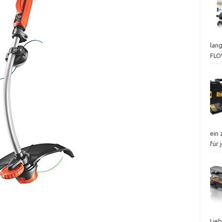
lan
FL
ein
für
Lie