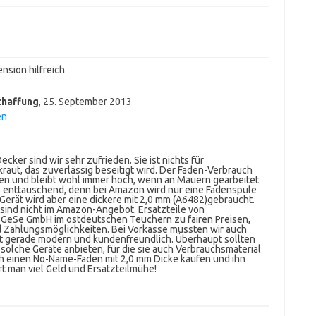
nsion hilfreich
chaffung
,
25. September 2013
en
ker sind wir sehr zufrieden. Sie ist nichts für
raut, das zuverlässig beseitigt wird. Der Faden-Verbrauch
äten und bleibt wohl immer hoch, wenn an Mauern gearbeitet
ings enttäuschend, denn bei Amazon wird nur eine Fadenspule
rät wird aber eine dickere mit 2,0 mm (A6482)gebraucht.
 sind nicht im Amazon-Angebot. Ersatzteile von
GeSe GmbH im ostdeutschen Teuchern zu fairen Preisen,
nd Zahlungsmöglichkeiten. Bei Vorkasse mussten wir auch
cht gerade modern und kundenfreundlich. Überhaupt sollten
olche Geräte anbieten, für die sie auch Verbrauchsmaterial
fach einen No-Name-Faden mit 2,0 mm Dicke kaufen und ihn
art man viel Geld und Ersatzteilmühe!