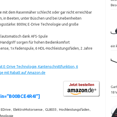
Bes
die mit dem Rasenmäher schlecht oder gar nicht erreichbar
en, in Beeten, unter Büschen und bei Unebenheiten
ungsstärke: 800W, E-Drive Technologie und große
ollautomatisch dank AFS-Spule
t-Handgriff sorgen für hohen Bedienkomfort
ein
ense, 1x Fadenspule, 6 HDL-Hochleistungsfäden, 2 Jahre
 E-Drive Technologie, Kantenschnittfunktion, 6
e mit Rabatt auf Amazon.de
Gar
18 
sin=”B00BCE4R4I”]
,
EDrive
,
ElektroMotorsense
,
GL8033
,
Hochleistungsfäden
,
hnologie