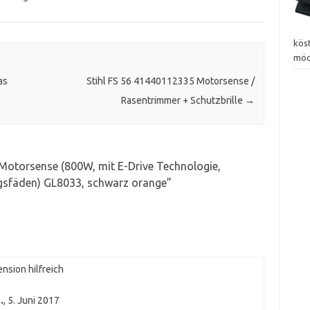
kös
möc
as
Stihl FS 56 41440112335 Motorsense /
Rasentrimmer + Schutzbrille
→
Motorsense (800W, mit E-Drive Technologie,
ngsfäden) GL8033, schwarz orange
”
nsion hilfreich
…
,
5. Juni 2017