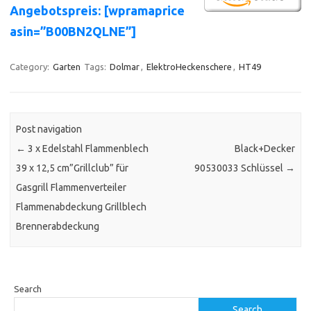
Angebotspreis: [wpramaprice
asin=”B00BN2QLNE”]
Category:
Garten
Tags:
Dolmar
,
ElektroHeckenschere
,
HT49
Post navigation
←
3 x Edelstahl Flammenblech
Black+Decker
39 x 12,5 cm”Grillclub” für
90530033 Schlüssel
→
Gasgrill Flammenverteiler
Flammenabdeckung Grillblech
Brennerabdeckung
Search
Search