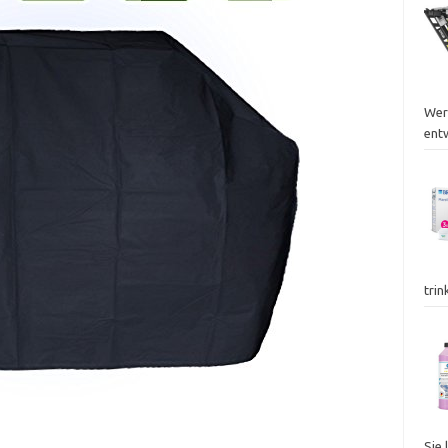
Wer
ent
trin
Sie 