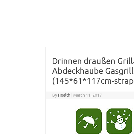
Drinnen draußen Gril
Abdeckhaube Gasgrill
(145*61*117cm-stra
By
Health
|
March 11, 2017