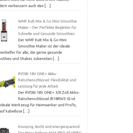
dern verbessern auch den
[…]
WMF Kult Mix & Go Mini Smoothie
Maker – Der Perfekte Begleiter für
Schnelle und Gesunde Smoothies
Der WMF Kult Mix & Go Mini
Smoothie Maker ist der ideale
enhelfer für alle, die gerne gesunde
othies und Shakes zubereiten
[…]
RYOBI 18V ONE+ Akku-
Ratschenschlüssel: Flexibilität und
Leistung für jede Arbeit
Der RYOBI 18V ONE+ 3/8 Zoll Akku-
Ratschenschlüssel (R18RW3-0) ist
 ideale Werkzeug für Heimwerker und Profis,
 auf kabellose
[…]
Knusprig, leicht und energiesparend:
Der Ninja Airfryer MAX PRO AF180EU