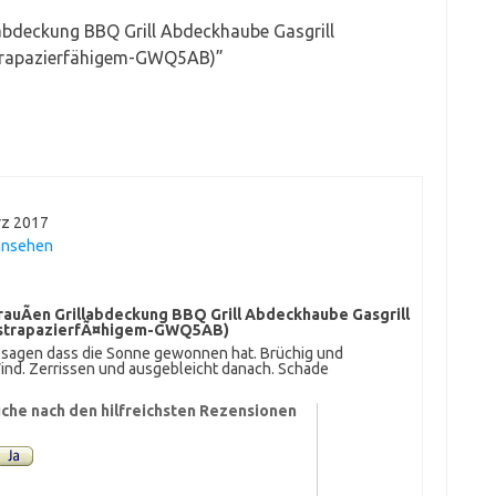
abdeckung BBQ Grill Abdeckhaube Gasgrill
trapazierfähigem-GWQ5AB)
”
rz 2017
ansehen
rauÃen Grillabdeckung BBQ Grill Abdeckhaube Gasgrill
-strapazierfÃ¤higem-GWQ5AB)
h sagen dass die Sonne gewonnen hat. Brüchig und
ind. Zerrissen und ausgebleicht danach. Schade
che nach den hilfreichsten Rezensionen