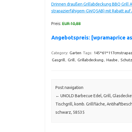
Drinnen draußen Grillabdeckung BBQ Grill
strapazierfähigem-GWQ5AB) mit Rabatt auf
Preis:
EUR 10,88
Angebotspreis: [wpramaprice 
Category:
Garten
Tags:
145*61*117cmstrapa
Gasgrill
,
Grill
,
Grillabdeckung
,
Haube
,
Schutz
Post navigation
←
UNOLD Barbecue Edel, Grill, Glasdeckel
Tischgrill, komb. Grillfläche, Antihaftbesc
schwarz, 58535