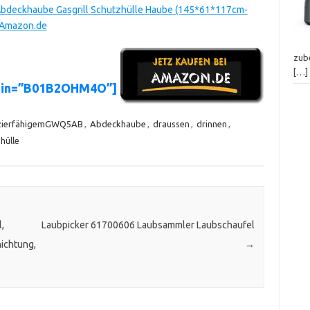
 Abdeckhaube Gasgrill Schutzhülle Haube (145*61*117cm-
 Amazon.de
zube
[…]
asin=”B01B2OHM4O”]
zierfähigemGWQ5AB
,
Abdeckhaube
,
draussen
,
drinnen
,
hülle
,
Laubpicker 61700606 Laubsammler Laubschaufel
hichtung,
→