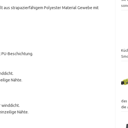
son
lt aus strapazierfähigem Polyester Material Gewebe mit
Küch
t PU-Beschichtung.
Smo
nddicht.
eilige Nähte.
das
 winddicht.
die
einzeilige Nähte.