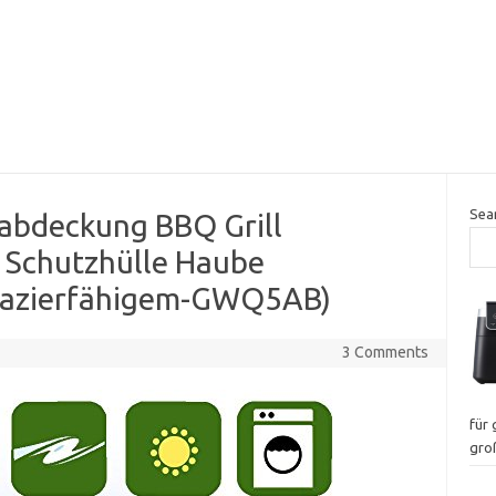
Sea
labdeckung BBQ Grill
 Schutzhülle Haube
pazierfähigem-GWQ5AB)
3 Comments
für
gro