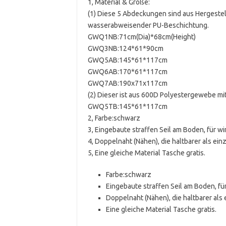
1, Material & Größe:
(1) Diese 5 Abdeckungen sind aus Hergestel
wasserabweisender PU-Beschichtung.
GWQ1NB:71cm(Dia)*68cm(Height)
GWQ3NB:124*61*90cm
GWQ5AB:145*61*117cm
GWQ6AB:170*61*117cm
GWQ7AB:190x71x117cm
(2) Dieser ist aus 600D Polyestergewebe mi
GWQ5TB:145*61*117cm
2, Farbe:schwarz
3, Eingebaute straffen Seil am Boden, für wi
4, Doppelnaht (Nähen), die haltbarer als einz
5, Eine gleiche Material Tasche gratis.
Farbe:schwarz
Eingebaute straffen Seil am Boden, für
Doppelnaht (Nähen), die haltbarer als 
Eine gleiche Material Tasche gratis.