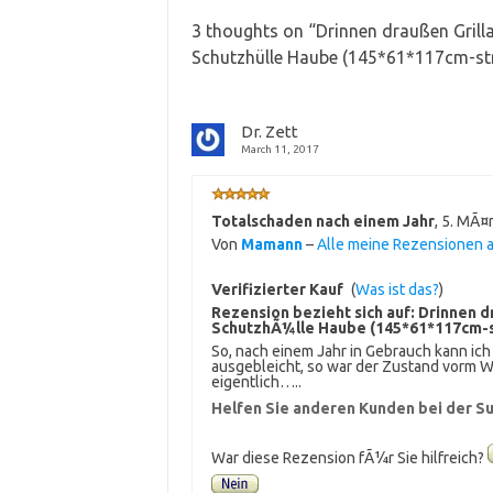
3 thoughts on “
Drinnen draußen Grill
Schutzhülle Haube (145*61*117cm-s
Dr. Zett
March 11, 2017
Totalschaden nach einem Jahr
,
5. MÃ¤
Von
Mamann
–
Alle meine Rezensionen 
Verifizierter Kauf
(
Was ist das?
)
Rezension bezieht sich auf:
Drinnen d
SchutzhÃ¼lle Haube (145*61*117cm
So, nach einem Jahr in Gebrauch kann ic
ausgebleicht, so war der Zustand vorm W
eigentlich…..
Helfen Sie anderen Kunden bei der Su
War diese Rezension fÃ¼r Sie hilfreich?