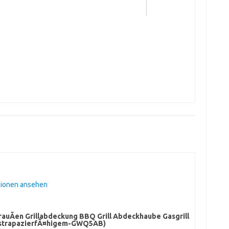
sionen ansehen
rauÃen Grillabdeckung BBQ Grill Abdeckhaube Gasgrill
-strapazierfÃ¤higem-GWQ5AB)