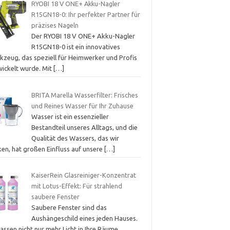
RYOBI 18 V ONE+ Akku-Nagler
R15GN18-0: Ihr perfekter Partner für
präzises Nageln
Der RYOBI 18 V ONE+ Akku-Nagler
R15GN18-0 ist ein innovatives
kzeug, das speziell für Heimwerker und Profis
wickelt wurde. Mit
[…]
BRITA Marella Wasserfilter: Frisches
und Reines Wasser für Ihr Zuhause
Wasser ist ein essenzieller
Bestandteil unseres Alltags, und die
Qualität des Wassers, das wir
ken, hat großen Einfluss auf unsere
[…]
KaiserRein Glasreiniger-Konzentrat
mit Lotus-Effekt: Für strahlend
saubere Fenster
Saubere Fenster sind das
Aushängeschild eines jeden Hauses.
lassen nicht nur mehr Licht in Ihre Räume,