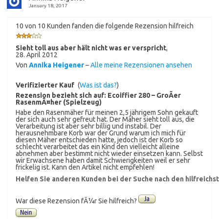
January 18, 2017
10 von 10 Kunden fanden die folgende Rezension hilfreich
Sieht toll aus aber hält nicht was er verspricht
,
28. April 2012
Von
Annika Heigener
–
Alle meine Rezensionen ansehen
Verifizierter Kauf
(
Was ist das?
)
Rezension bezieht sich auf:
Ecoiffier 280 – GroÃer
RasenmÃ¤her (Spielzeug)
Habe den Rasenmäher für meinen 2,5 jährigem Sohn gekauft
der sich auch sehr gefreut hat. Der Mäher sieht toll aus, die
Verarbeitung ist aber sehr billig und instabil. Der
herausnehmbare Korb war der Grund warum ich mich für
diesen Mäher entschieden hatte, jedoch ist der Korb so
schlecht verarbeitet das ein Kind den vielleicht alleine
abnehmen aber bestimmt nicht wieder einsetzen kann. Selbst
wir Erwachsene haben damit Schwierigkeiten weil er sehr
frickelig ist. Kann den Artikel nicht empfehlen!
Helfen Sie anderen Kunden bei der Suche nach den hilfreich
War diese Rezension fÃ¼r Sie hilfreich?