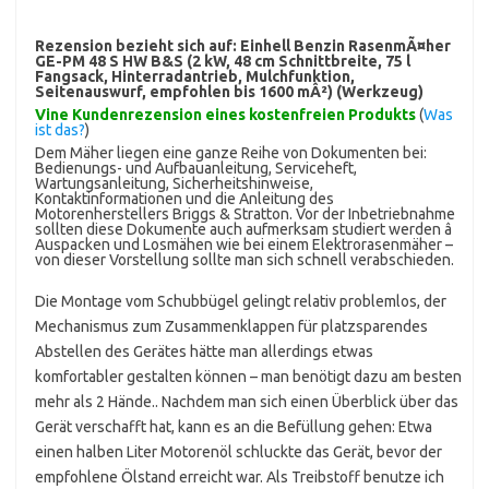
Rezension bezieht sich auf:
Einhell Benzin RasenmÃ¤her
GE-PM 48 S HW B&S (2 kW, 48 cm Schnittbreite, 75 l
Fangsack, Hinterradantrieb, Mulchfunktion,
Seitenauswurf, empfohlen bis 1600 mÂ²) (Werkzeug)
Vine Kundenrezension eines kostenfreien Produkts
(
Was
ist das?
)
Dem Mäher liegen eine ganze Reihe von Dokumenten bei:
Bedienungs- und Aufbauanleitung, Serviceheft,
Wartungsanleitung, Sicherheitshinweise,
Kontaktinformationen und die Anleitung des
Motorenherstellers Briggs & Stratton. Vor der Inbetriebnahme
sollten diese Dokumente auch aufmerksam studiert werden â
Auspacken und Losmähen wie bei einem Elektrorasenmäher –
von dieser Vorstellung sollte man sich schnell verabschieden.
Die Montage vom Schubbügel gelingt relativ problemlos, der
Mechanismus zum Zusammenklappen für platzsparendes
Abstellen des Gerätes hätte man allerdings etwas
komfortabler gestalten können – man benötigt dazu am besten
mehr als 2 Hände.. Nachdem man sich einen Überblick über das
Gerät verschafft hat, kann es an die Befüllung gehen: Etwa
einen halben Liter Motorenöl schluckte das Gerät, bevor der
empfohlene Ölstand erreicht war. Als Treibstoff benutze ich