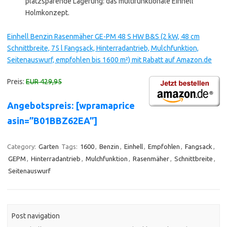
platzsparende Lagerung: das multifunktionale Einhell
Holmkonzept.
Einhell Benzin Rasenmäher GE-PM 48 S HW B&S (2 kW, 48 cm
Schnittbreite, 75 l Fangsack, Hinterradantrieb, Mulchfunktion,
Seitenauswurf, empfohlen bis 1600 m²) mit Rabatt auf Amazon.de
Preis:
EUR 429,95
Angebotspreis: [wpramaprice
asin=”B01BBZ62EA”]
Category:
Garten
Tags:
1600
,
Benzin
,
Einhell
,
Empfohlen
,
Fangsack
,
GEPM
,
Hinterradantrieb
,
Mulchfunktion
,
Rasenmäher
,
Schnittbreite
,
Seitenauswurf
Post navigation