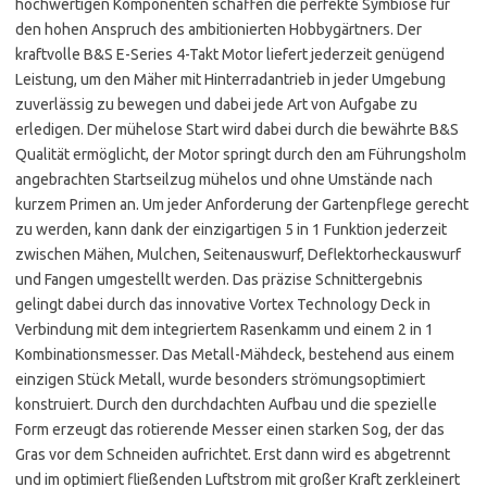
hochwertigen Komponenten schaffen die perfekte Symbiose für
den hohen Anspruch des ambitionierten Hobbygärtners. Der
kraftvolle B&S E-Series 4-Takt Motor liefert jederzeit genügend
Leistung, um den Mäher mit Hinterradantrieb in jeder Umgebung
zuverlässig zu bewegen und dabei jede Art von Aufgabe zu
erledigen. Der mühelose Start wird dabei durch die bewährte B&S
Qualität ermöglicht, der Motor springt durch den am Führungsholm
angebrachten Startseilzug mühelos und ohne Umstände nach
kurzem Primen an. Um jeder Anforderung der Gartenpflege gerecht
zu werden, kann dank der einzigartigen 5 in 1 Funktion jederzeit
zwischen Mähen, Mulchen, Seitenauswurf, Deflektorheckauswurf
und Fangen umgestellt werden. Das präzise Schnittergebnis
gelingt dabei durch das innovative Vortex Technology Deck in
Verbindung mit dem integriertem Rasenkamm und einem 2 in 1
Kombinationsmesser. Das Metall-Mähdeck, bestehend aus einem
einzigen Stück Metall, wurde besonders strömungsoptimiert
konstruiert. Durch den durchdachten Aufbau und die spezielle
Form erzeugt das rotierende Messer einen starken Sog, der das
Gras vor dem Schneiden aufrichtet. Erst dann wird es abgetrennt
und im optimiert fließenden Luftstrom mit großer Kraft zerkleinert