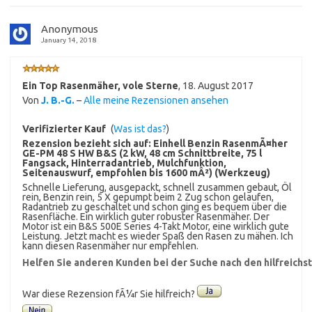
Anonymous
January 14, 2018
Ein Top Rasenmäher, vole Sterne
,
18. August 2017
Von
J. B.-G.
–
Alle meine Rezensionen ansehen
Verifizierter Kauf
(
Was ist das?
)
Rezension bezieht sich auf:
Einhell Benzin RasenmÃ¤her
GE-PM 48 S HW B&S (2 kW, 48 cm Schnittbreite, 75 l
Fangsack, Hinterradantrieb, Mulchfunktion,
Seitenauswurf, empfohlen bis 1600 mÂ²) (Werkzeug)
Schnelle Lieferung, ausgepackt, schnell zusammen gebaut, Öl
rein, Benzin rein, 5 X gepumpt beim 2 Zug schon gelaufen,
Radantrieb zu geschaltet und schon ging es bequem über die
Rasenfläche. Ein wirklich guter robuster Rasenmäher. Der
Motor ist ein B&S 500E Series 4-Takt Motor, eine wirklich gute
Leistung. Jetzt macht es wieder Spaß den Rasen zu mähen. Ich
kann diesen Rasenmäher nur empfehlen.
Helfen Sie anderen Kunden bei der Suche nach den hilfreich
War diese Rezension fÃ¼r Sie hilfreich?