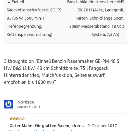
←
Einhell
Bosch Akku Heckenschere AHS
Sägekettenschärfgerät GC-CS
50-20 LI (Akku, Ladegerät,
85 (85 W, 5500 min-1,
Karton, Schnittlänge 50cm,
Tiefenbegrenzung,
20mm Messerabstand, 18 Volt
Kettenspannvorrichtung)
System, 2,5 Ah)
→
3 thoughts on “
Einhell Benzin Rasenmäher GE-PM 48 S
HW B&S (2 kW, 48 cm Schnittbreite, 75 l Fangsack,
Hinterradantrieb, Mulchfunktion, Seitenauswurf,
empfohlen bis 1600 m²)
”
Nordsee
January 14, 2018
Guter Mäher für glatten Rasen, aber …
,
9. Oktober 2017