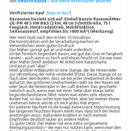
Von
Amazon Kunde
–
Alle meine Rezensionen ansehen
Verifizierter Kauf
(
Was ist das?
)
Rezension bezieht sich auf:
Einhell Benzin RasenmÃ¤her
GE-PM 48 S HW B&S (2 kW, 48 cm Schnittbreite, 75 l
Fangsack, Hinterradantrieb, Mulchfunktion,
Seitenauswurf, empfohlen bis 1600 mÂ²) (Werkzeug)
Hier mein Fazit nach den ersten 10 Einsätzen.
Die Konstruktion und die Verarbeitung machen im
Wesentlichen einen guten Eindruck.
Der Mäher springt gut an und mäht ordentlich.
Ich bin förmlich begeistert davon, wie gut das Gras im Fangkorb
landet – auch wenn es hoch und etwas feucht ist. Da war mein
alter Mäher (Wolf Ambition 48 AHW) eine Katastrophe.
Und jetzt zum “aber”:
Mein größter Kritikpunkt ist eine Stange, die die Hinterräder
zur Verstellung der Höhe verbindet (Foto). Diese Stange ist so
flach über dem Boden, dass sie bei jeder Unebenheit im Boden
aufsetzt. Bei größeren Unebenheiten reißt sie den Rasen mit
oder lässt die Hinterräder in der Luft drehen. Das geschieht
natürlich auch, wenn man mit einer Seite über etwas tiefer
liegende Randsteine fährt. Wenn man einen sehr ebenen
Boden hat, ist das sicher kein Nachteil, aber bei meiner etwas
unebenen Wiese werde ich mich jedes Mal ärgern.
Ein weiterer Nachteil ist die knapp bemessene Motorleistung.
Bei längerem feuchten Rasen merkt man, dass sich der Motor
anstrengen muss. Außerdem knattert er nach meinem
Empfinden deutlich lauter als andere Mäher.
Zu guter Letzt: Der Mäher hat eine extra vorgesehene
Reinigungsposition – die man nur nutzen kann, wenn man den