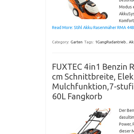
Modus e
AkkuSys
Komfort
Read More: Stihl Akku Rasenmäher RMA 448 
Category:
Garten
Tags:
1GangRadantrieb
,
Ak
FUXTEC 4in1 Benzin 
cm Schnittbreite, Elek
Mulchfunktion,7-stufi
60L Fangkorb
Der Ben
dasulti
Power, 
dieser 