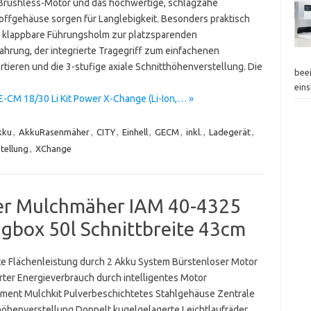
 Brushless-Motor und das hochwertige, schlagzähe
offgehäuse sorgen für Langlebigkeit. Besonders praktisch
r klappbare Führungsholm zur platzsparenden
hrung, der integrierte Tragegriff zum einfachenen
rtieren und die 3-stufige axiale Schnitthöhenverstellung. Die
bee
eins
-CM 18/30 Li Kit Power X-Change (Li-Ion,… »
kku
,
AkkuRasenmäher
,
CITY
,
Einhell
,
GECM
,
inkl.
,
Ladegerät
,
tellung
,
XChange
er Mulchmäher IAM 40-4325
box 50l Schnittbreite 43cm
e Flächenleistung durch 2 Akku System Bürstenloser Motor
rter Energieverbrauch durch intelligentes Motor
ent Mulchkit Pulverbeschichtetes Stahlgehäuse Zentrale
höhenverstellung Doppelt kugelgelagerte Leichtlaufräder