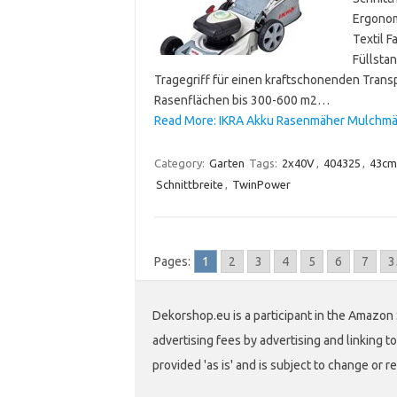
Ergonom
Textil 
Füllsta
Tragegriff für einen kraftschonenden Tran
Rasenflächen bis 300-600 m2…
Read More: IKRA Akku Rasenmäher Mulchmä
Category:
Garten
Tags:
2x40V
,
404325
,
43cm
Schnittbreite
,
TwinPower
Pages:
1
2
3
4
5
6
7
3
Dekorshop.eu is a participant in the Amazon 
advertising fees by advertising and linking
provided 'as is' and is subject to change or r