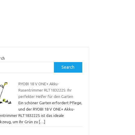
rch
Search
RYOBI 18 V ONE+ Akku-
Rasentrimmer RLT183222S: Ihr
perfekter Helfer für den Garten
Ein schöner Garten erfordert Pflege,
und der RYOBI 18 V ONE+ Akku-
entrimmer RLT183222S ist das ideale
kzeug, um Ihr Grün zu
[…]