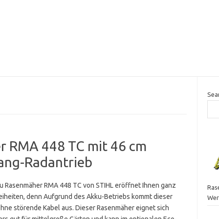
Sea
r RMA 448 TC mit 46 cm
Gang-Radantrieb
u Rasenmäher RMA 448 TC von STIHL eröffnet Ihnen ganz
Ras
eiheiten, denn Aufgrund des Akku-Betriebs kommt dieser
Wer
hne störende Kabel aus. Dieser Rasenmäher eignet sich
rs gut für mittelgroße Gärten und kann im optionalen Eco-