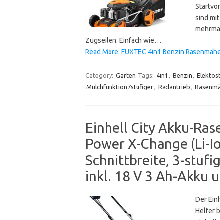
Startvo
sind mit
mehrmal
Zugseilen. Einfach wie…
Read More: FUXTEC 4in1 Benzin Rasenmäher 
Category:
Garten
Tags:
4in1
,
Benzin
,
Elektos
Mulchfunktion7stufiger
,
Radantrieb
,
Rasenmä
Einhell City Akku-Ra
Power X-Change (Li-Io
Schnittbreite, 3-stuf
inkl. 18 V 3 Ah-Akku 
Der Einh
Helfer 