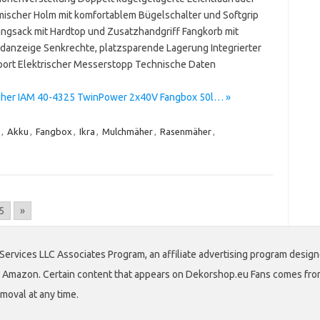
ischer Holm mit komfortablem Bügelschalter und Softgrip
Fangsack mit Hardtop und Zusatzhandgriff Fangkorb mit
ndanzeige Senkrechte, platzsparende Lagerung Integrierter
sport Elektrischer Messerstopp Technische Daten
her IAM 40-4325 TwinPower 2x40V Fangbox 50l… »
,
Akku
,
Fangbox
,
Ikra
,
Mulchmäher
,
Rasenmäher
,
5
»
Services LLC Associates Program, an affiliate advertising program design
 to Amazon. Certain content that appears on Dekorshop.eu Fans comes fro
emoval at any time.