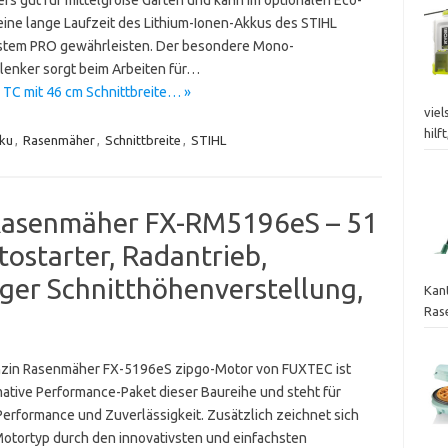
ine lange Laufzeit des Lithium-Ionen-Akkus des STIHL
tem PRO gewährleisten. Der besondere Mono-
lenker sorgt beim Arbeiten für…
TC mit 46 cm Schnittbreite… »
vie
hilf
ku
,
Rasenmäher
,
Schnittbreite
,
STIHL
Rasenmäher FX-RM5196eS – 51
tostarter, Radantrieb,
ger Schnitthöhenverstellung,
Kan
Ras
zin Rasenmäher FX-5196eS zipgo-Motor von FUXTEC ist
mative Performance-Paket dieser Baureihe und steht für
Performance und Zuverlässigkeit. Zusätzlich zeichnet sich
Motortyp durch den innovativsten und einfachsten