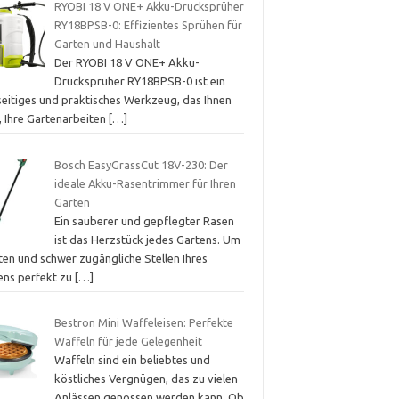
RYOBI 18 V ONE+ Akku-Drucksprüher
RY18BPSB-0: Effizientes Sprühen für
Garten und Haushalt
Der RYOBI 18 V ONE+ Akku-
Drucksprüher RY18BPSB-0 ist ein
lseitiges und praktisches Werkzeug, das Ihnen
t, Ihre Gartenarbeiten
[…]
Bosch EasyGrassCut 18V-230: Der
ideale Akku-Rasentrimmer für Ihren
Garten
Ein sauberer und gepflegter Rasen
ist das Herzstück jedes Gartens. Um
ten und schwer zugängliche Stellen Ihres
ens perfekt zu
[…]
Bestron Mini Waffeleisen: Perfekte
Waffeln für jede Gelegenheit
Waffeln sind ein beliebtes und
köstliches Vergnügen, das zu vielen
Anlässen genossen werden kann. Ob