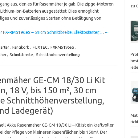
rgang aus, den es für Rasenmäher je gab. Die zipgo-Motoren
zu 
 Lithium-Ion-Batterien ausgestattet. Dies ermöglicht
iges und zuverlässiges Starten ohne Betätigung von
FX-RM5196eS – 51 cm Schnittbreite, Elektostarter,… »
tarter
,
Fangkorb
,
FUXTEC
,
FXRM5196eS
,
Pro
her
,
Schnittbreite
,
Schnitthöhenverstellung
besi
jed
senmäher GE-CM 18/30 Li Kit
n, 18 V, bis 150 m², 30 cm
ige Schnitthöhenverstellung,
und Ladegerät)
Mat
ric
ell Akku Rasenmäher GE-CM 18/30 Li – Kit ist ein kraftvoller
bei der Pflege von kleineren Rasenflächen bis 150m². Der