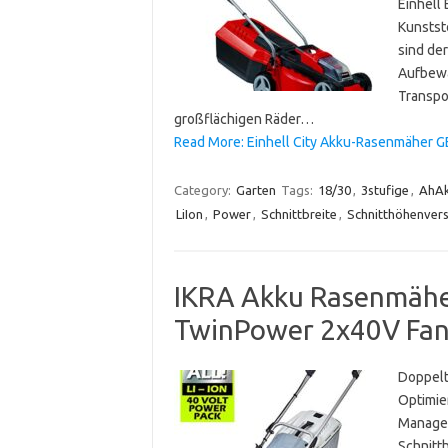
Einhell
Kunstst
sind de
Aufbewa
Transpo
großflächigen Räder…
Read More: Einhell City Akku-Rasenmäher GE
Category:
Garten
Tags:
18/30
,
3stufige
,
AhA
LiIon
,
Power
,
Schnittbreite
,
Schnitthöhenvers
IKRA Akku Rasenmäh
TwinPower 2x40V Fang
Doppelt
Optimie
Managem
Schnitt