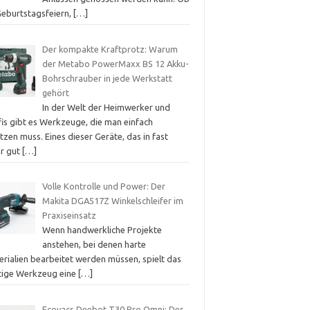
Geburtstagsfeiern,
[…]
Der kompakte Kraftprotz: Warum
der Metabo PowerMaxx BS 12 Akku-
Bohrschrauber in jede Werkstatt
gehört
In der Welt der Heimwerker und
fis gibt es Werkzeuge, die man einfach
tzen muss. Eines dieser Geräte, das in fast
er gut
[…]
Volle Kontrolle und Power: Der
Makita DGA517Z Winkelschleifer im
Praxiseinsatz
Wenn handwerkliche Projekte
anstehen, bei denen harte
erialien bearbeitet werden müssen, spielt das
htige Werkzeug eine
[…]
Ecovacs Deebot T30 Pro Omni: Der