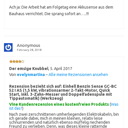
Ach ja: Die Arbeit hat am Folgetag eine Akkusense aus dem
Bauhaus verrichtet. Die sprang sofort an…..!!!
Anonymous
February 28, 2018
Der emsige Knubbel
,
5. April 2017
Von
evelynmartina
–
Alle meine Rezensionen ansehen
Rezension bezieht sich auf:
Einhell Benzin Sense GC-BC
52 I AS (1,5 kW, vibrationsarmer 2-Takt-Motor, Quick
Start, inkl. 3-Zahn-Messer und Doppelfadenspule mit
Tippautomatik) (Werkzeug)
Vine Kundenrezension eines kostenfreien Produkts
(
Was
ist das?
)
Nach zwei zerschnittenen umherliegenden Elektrokabeln, bin
ich gerade dabei, mich in meinen kleinen, relativ leise
schnurrenden und natürlich ebenso müffelig riechenden
Freund zu verlieben. Denn, was dieses kleine ratternde