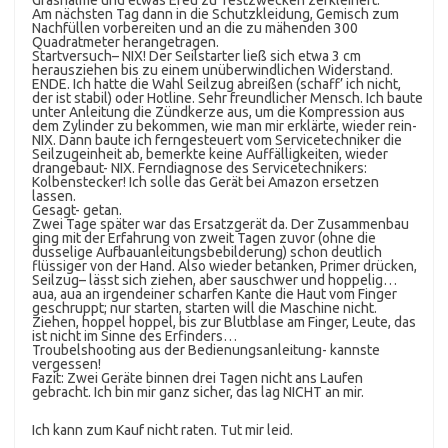
Am nächsten Tag dann in die Schutzkleidung, Gemisch zum
Nachfüllen vorbereiten und an die zu mähenden 300
Quadratmeter herangetragen.
Startversuch– NIX! Der Seilstarter ließ sich etwa 3 cm
herausziehen bis zu einem unüberwindlichen Widerstand.
ENDE. Ich hatte die Wahl Seilzug abreißen (schaff’ ich nicht,
der ist stabil) oder Hotline. Sehr freundlicher Mensch. Ich baute
unter Anleitung die Zündkerze aus, um die Kompression aus
dem Zylinder zu bekommen, wie man mir erklärte, wieder rein-
NIX. Dann baute ich ferngesteuert vom Servicetechniker die
Seilzugeinheit ab, bemerkte keine Auffälligkeiten, wieder
drangebaut- NIX. Ferndiagnose des Servicetechnikers:
Kolbenstecker! Ich solle das Gerät bei Amazon ersetzen
lassen.
Gesagt- getan.
Zwei Tage später war das Ersatzgerät da. Der Zusammenbau
ging mit der Erfahrung von zweit Tagen zuvor (ohne die
dusselige Aufbauanleitungsbebilderung) schon deutlich
flüssiger von der Hand. Also wieder betanken, Primer drücken,
Seilzug– lässt sich ziehen, aber sauschwer und hoppelig…
aua, aua an irgendeiner scharfen Kante die Haut vom Finger
geschruppt; nur starten, starten will die Maschine nicht.
Ziehen, hoppel hoppel, bis zur Blutblase am Finger, Leute, das
ist nicht im Sinne des Erfinders…
Troubelshooting aus der Bedienungsanleitung- kannste
vergessen!
Fazit: Zwei Geräte binnen drei Tagen nicht ans Laufen
gebracht. Ich bin mir ganz sicher, das lag NICHT an mir.
Ich kann zum Kauf nicht raten. Tut mir leid.