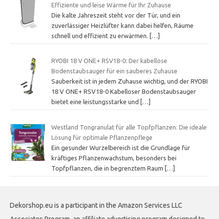
Effiziente und leise Wärme für Ihr Zuhause
Die kalte Jahreszeit steht vor der Tür, und ein
zuverlässiger Heizlüfter kann dabei helfen, Räume
schnell und effizient zu erwärmen.
[…]
RYOBI 18 V ONE+ RSV18-0: Der kabellose
Bodenstaubsauger für ein sauberes Zuhause
Sauberkeit ist in jedem Zuhause wichtig, und der RYOBI
18 V ONE+ RSV18-0 Kabelloser Bodenstaubsauger
bietet eine leistungsstarke und
[…]
Westland Tongranulat für alle Topfpflanzen: Die ideale
Lösung für optimale Pflanzenpflege
Ein gesunder Wurzelbereich ist die Grundlage für
kräftiges Pflanzenwachstum, besonders bei
Topfpflanzen, die in begrenztem Raum
[…]
Dekorshop.eu is a participant in the Amazon Services LLC
Associates Program, an affiliate advertising program designed to