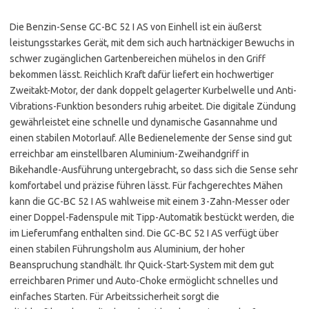
Die Benzin-Sense GC-BC 52 I AS von Einhell ist ein äußerst
leistungsstarkes Gerät, mit dem sich auch hartnäckiger Bewuchs in
schwer zugänglichen Gartenbereichen mühelos in den Griff
bekommen lässt. Reichlich Kraft dafür liefert ein hochwertiger
Zweitakt-Motor, der dank doppelt gelagerter Kurbelwelle und Anti-
Vibrations-Funktion besonders ruhig arbeitet. Die digitale Zündung
gewährleistet eine schnelle und dynamische Gasannahme und
einen stabilen Motorlauf. Alle Bedienelemente der Sense sind gut
erreichbar am einstellbaren Aluminium-Zweihandgriff in
Bikehandle-Ausführung untergebracht, so dass sich die Sense sehr
komfortabel und präzise führen lässt. Für fachgerechtes Mähen
kann die GC-BC 52 I AS wahlweise mit einem 3-Zahn-Messer oder
einer Doppel-Fadenspule mit Tipp-Automatik bestückt werden, die
im Lieferumfang enthalten sind. Die GC-BC 52 I AS verfügt über
einen stabilen Führungsholm aus Aluminium, der hoher
Beanspruchung standhält. Ihr Quick-Start-System mit dem gut
erreichbaren Primer und Auto-Choke ermöglicht schnelles und
einfaches Starten. Für Arbeitssicherheit sorgt die