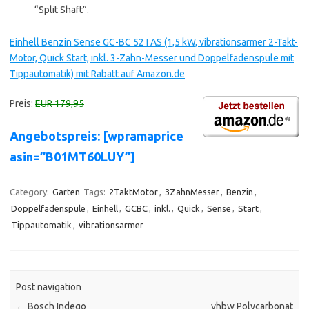
“Split Shaft”.
Einhell Benzin Sense GC-BC 52 I AS (1,5 kW, vibrationsarmer 2-Takt-
Motor, Quick Start, inkl. 3-Zahn-Messer und Doppelfadenspule mit
Tippautomatik) mit Rabatt auf Amazon.de
Preis:
EUR 179,95
Angebotspreis: [wpramaprice
asin=”B01MT60LUY”]
Category:
Garten
Tags:
2TaktMotor
,
3ZahnMesser
,
Benzin
,
Doppelfadenspule
,
Einhell
,
GCBC
,
inkl.
,
Quick
,
Sense
,
Start
,
Tippautomatik
,
vibrationsarmer
Post navigation
←
Bosch Indego
vhbw Polycarbonat