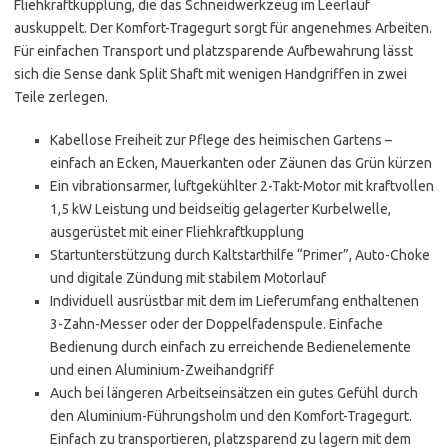
Fliehkraftkupplung, die das Schneidwerkzeug im Leerlauf
auskuppelt. Der Komfort-Tragegurt sorgt für angenehmes Arbeiten.
Für einfachen Transport und platzsparende Aufbewahrung lässt
sich die Sense dank Split Shaft mit wenigen Handgriffen in zwei
Teile zerlegen.
Kabellose Freiheit zur Pflege des heimischen Gartens –
einfach an Ecken, Mauerkanten oder Zäunen das Grün kürzen
Ein vibrationsarmer, luftgekühlter 2-Takt-Motor mit kraftvollen
1,5 kW Leistung und beidseitig gelagerter Kurbelwelle,
ausgerüstet mit einer Fliehkraftkupplung
Startunterstützung durch Kaltstarthilfe “Primer”, Auto-Choke
und digitale Zündung mit stabilem Motorlauf
Individuell ausrüstbar mit dem im Lieferumfang enthaltenen
3-Zahn-Messer oder der Doppelfadenspule. Einfache
Bedienung durch einfach zu erreichende Bedienelemente
und einen Aluminium-Zweihandgriff
Auch bei längeren Arbeitseinsätzen ein gutes Gefühl durch
den Aluminium-Führungsholm und den Komfort-Tragegurt.
Einfach zu transportieren, platzsparend zu lagern mit dem