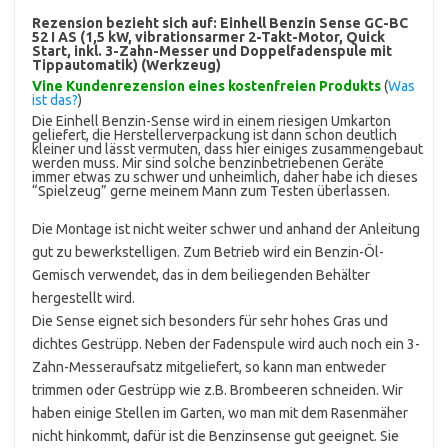
Rezension bezieht sich auf:
Einhell Benzin Sense GC-BC
52 I AS (1,5 kW, vibrationsarmer 2-Takt-Motor, Quick
Start, inkl. 3-Zahn-Messer und Doppelfadenspule mit
Tippautomatik) (Werkzeug)
Vine Kundenrezension eines kostenfreien Produkts
(
Was
ist das?
)
Die Einhell Benzin-Sense wird in einem riesigen Umkarton
geliefert, die Herstellerverpackung ist dann schon deutlich
kleiner und lässt vermuten, dass hier einiges zusammengebaut
werden muss. Mir sind solche benzinbetriebenen Geräte
immer etwas zu schwer und unheimlich, daher habe ich dieses
“Spielzeug” gerne meinem Mann zum Testen überlassen.
Die Montage ist nicht weiter schwer und anhand der Anleitung
gut zu bewerkstelligen. Zum Betrieb wird ein Benzin-Öl-
Gemisch verwendet, das in dem beiliegenden Behälter
hergestellt wird.
Die Sense eignet sich besonders für sehr hohes Gras und
dichtes Gestrüpp. Neben der Fadenspule wird auch noch ein 3-
Zahn-Messeraufsatz mitgeliefert, so kann man entweder
trimmen oder Gestrüpp wie z.B. Brombeeren schneiden. Wir
haben einige Stellen im Garten, wo man mit dem Rasenmäher
nicht hinkommt, dafür ist die Benzinsense gut geeignet. Sie