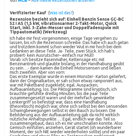
Von
MCB
–
Alle meine Rezensionen ansehen
Verifizierter Kauf
(
Was ist das?
)
Rezension bezieht sich auf:
Einhell Benzin Sense GC-BC
52 I AS (1,5 kW, vibrationsarmer 2-Takt-Motor, Quick
Start, inkl. 3-Zahn-Messer und Doppelfadenspule mit
Tippautomatik) (Werkzeug)
Ich habe mir fest vorgenommen, einige Tage vergehen zu
lassen, bis ich die Rezension schreibe. Das habe ich auch getan
und trotzdem kommt schon wieder Wut in mir hoch bei dem
Gedanken an diese Teile. Ja- Teile, zwei Stück. Ich hab’s
probiert- kein Ausrutscher– einfach nur Müll!
Vorab: ich besitze Rasenmäher, Kettensäge etc mit
Benzinantrieb und glaubte bislang, in der Handhabung geübt
zu sein…- dann kamen die Einhell Motorsensen und ließen
mich zweifeln. Aber von vorn:
Das erste Exemplar wurde in einem Monster- Karton geliefert,
darin der Originalkarton, er sah schon etwas ramponiert aus,
war mit Paketband zugeklebt; egal. Auspacken,
Aufbauanleitung, los. Die Piktogramme sind kryptisch, ich
brauchte gefühlte dreißig Minuten, bis die paar Teile
zusammengesetzt waren und der mehrfach gewinkelte
Lenkergriff so befestigt war, dass eine Handhabung
(theoretisch) möglich war, ohne sich selbst bei den sensenden
Schwingbewegungen selbst in den Bauch zu boxen. Die
Bebilderung aus der Aufbauanleitung gab da nicht wirklich
nützliche Anhaltspunkte…. Egal, endlich war das Teil so
zusammengebaut, dass ich es mir umschnallen konnte. Also
Gemisch einfüllen, anziehen, Gerät startet (oh wunderbarer
Moment, der sich NIE wieder wiederholen sollte) und ein paar
Grashalme und etwas Efeu zu Testzwecken zerkleinert.