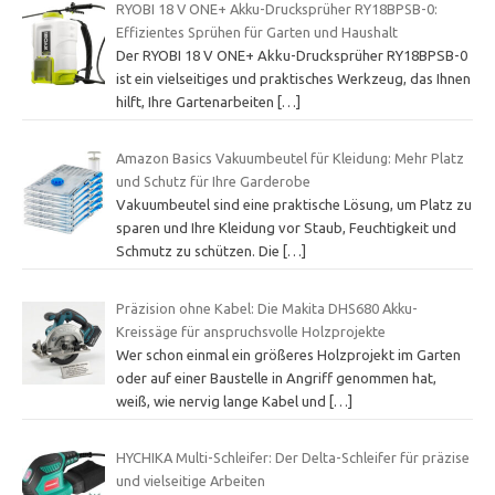
RYOBI 18 V ONE+ Akku-Drucksprüher RY18BPSB-0:
Effizientes Sprühen für Garten und Haushalt
Der RYOBI 18 V ONE+ Akku-Drucksprüher RY18BPSB-0
ist ein vielseitiges und praktisches Werkzeug, das Ihnen
hilft, Ihre Gartenarbeiten
[…]
Amazon Basics Vakuumbeutel für Kleidung: Mehr Platz
und Schutz für Ihre Garderobe
Vakuumbeutel sind eine praktische Lösung, um Platz zu
sparen und Ihre Kleidung vor Staub, Feuchtigkeit und
Schmutz zu schützen. Die
[…]
Präzision ohne Kabel: Die Makita DHS680 Akku-
Kreissäge für anspruchsvolle Holzprojekte
Wer schon einmal ein größeres Holzprojekt im Garten
oder auf einer Baustelle in Angriff genommen hat,
weiß, wie nervig lange Kabel und
[…]
HYCHIKA Multi-Schleifer: Der Delta-Schleifer für präzise
und vielseitige Arbeiten