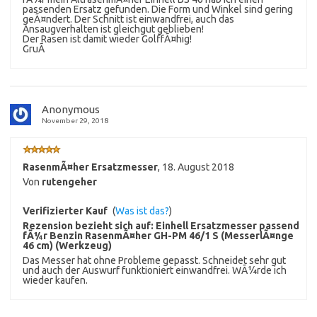
passenden Ersatz gefunden. Die Form und Winkel sind gering
geÃ¤ndert. Der Schnitt ist einwandfrei, auch das
Ansaugverhalten ist gleichgut geblieben!
Der Rasen ist damit wieder GolffÃ¤hig!
GruÃ
Anonymous
November 29, 2018
RasenmÃ¤her Ersatzmesser
,
18. August 2018
Von
rutengeher
Verifizierter Kauf
(
Was ist das?
)
Rezension bezieht sich auf:
Einhell Ersatzmesser passend
fÃ¼r Benzin RasenmÃ¤her GH-PM 46/1 S (MesserlÃ¤nge
46 cm) (Werkzeug)
Das Messer hat ohne Probleme gepasst. Schneidet sehr gut
und auch der Auswurf funktioniert einwandfrei. WÃ¼rde ich
wieder kaufen.