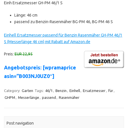
Einh Ersatzmesser GH-PM 46/1 S
Länge: 46 cm
passend zu Benzin-Rasenmäher BG-PM 46, BG-PM 46 S
Einhell Ersatzmesser passend für Benzin Rasenmäher GH-PM 46/1
S (Messerlänge 46 cm) mit Rabatt auf Amazon.de
Preis:
EUR 22,95
Angebotspreis: [wpramaprice
asin=”B003NJ0UZ0″]
Category:
Garten
Tags:
46/1
,
Benzin
,
Einhell
,
Ersatzmesser
,
für
,
GHPM
,
Messerlänge
,
passend
,
Rasenmäher
Post navigation