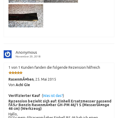
Anonymous
November 29, 2018
1 von 1 Kunden fanden die folgende Rezension hilfreich
RasenmÃ¤hen
,
25. Mai 2015
Von
Achi Gie
Verifizierter Kauf
(
Was ist das?
)
Rezension bezieht sich auf:
Einhell Ersatzmesser passend
fÃ¼r Benzin RasenmÃ¤her GH-PM 46/1 S (MesserlÃ¤nge
46 cm) (Werkzeug)
Hallo,
fÃ¼r mein AltrasenmÃ¤her Einhell BS 46 hab ich einen