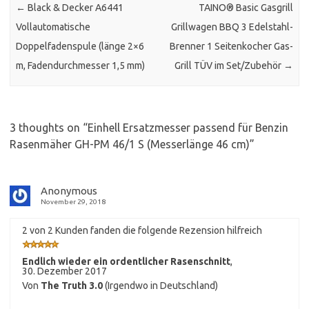
←
Black & Decker A6441
TAINO® Basic Gasgrill
Vollautomatische
Grillwagen BBQ 3 Edelstahl-
Doppelfadenspule (länge 2×6
Brenner 1 Seitenkocher Gas-
m, Fadendurchmesser 1,5 mm)
Grill TÜV im Set/Zubehör
→
3 thoughts on “
Einhell Ersatzmesser passend für Benzin
Rasenmäher GH-PM 46/1 S (Messerlänge 46 cm)
”
Anonymous
November 29, 2018
2 von 2 Kunden fanden die folgende Rezension hilfreich
Endlich wieder ein ordentlicher Rasenschnitt
,
30. Dezember 2017
Von
The Truth 3.0
(Irgendwo in Deutschland)