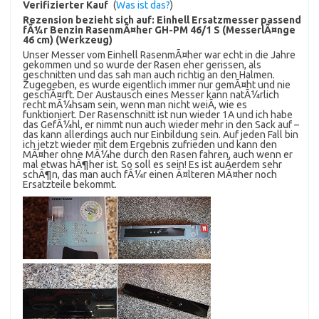
Verifizierter Kauf
(
Was ist das?
)
Rezension bezieht sich auf:
Einhell Ersatzmesser passend
fÃ¼r Benzin RasenmÃ¤her GH-PM 46/1 S (MesserlÃ¤nge
46 cm) (Werkzeug)
Unser Messer vom Einhell RasenmÃ¤her war echt in die Jahre
gekommen und so wurde der Rasen eher gerissen, als
geschnitten und das sah man auch richtig an den Halmen.
Zugegeben, es wurde eigentlich immer nur gemÃ¤ht und nie
geschÃ¤rft. Der Austausch eines Messer kann natÃ¼rlich
recht mÃ¼hsam sein, wenn man nicht weiÃ, wie es
funktioniert. Der Rasenschnitt ist nun wieder 1A und ich habe
das GefÃ¼hl, er nimmt nun auch wieder mehr in den Sack auf –
das kann allerdings auch nur Einbildung sein. Auf jeden Fall bin
ich jetzt wieder mit dem Ergebnis zufrieden und kann den
MÃ¤her ohne MÃ¼he durch den Rasen fahren, auch wenn er
mal etwas hÃ¶her ist. So soll es sein! Es ist auÃerdem sehr
schÃ¶n, das man auch fÃ¼r einen Ã¤lteren MÃ¤her noch
Ersatzteile bekommt.