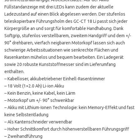
Füllstandanzeige mit drei LEDs kann zudem der aktuelle
Ladezustand auf einen Blick abgelesen werden. Der stufenlos
teleskopierbare Führungsholm des GC-CT 18 Li passt sich jeder
Körpergröße an und sorgt für komfortable Handhabung. Dank
Softgrip, stufenlos verstellbarem, zweitem Handgriff und dem +/-
90° drehbaren, vierfach neigbaren Motorkopf lassen sich auch
schwierige Arbeitssituationen wie senkrechte Flächen und
Rasenkanten mühelos und bequem bearbeiten. Ein Ladegerät
sowie 20 robuste Kunststoffmesser sind im Lieferumfang
enthalten.
– Kabelloser, akkubetriebener Einhell-Rasentrimmer
– 18 Volt (1×2.0 Ah) Li-ion Akku
– Kein Benzin, keine Kabel, kein Lärm
– Motorkopf um +/- 90° schwenkbar
– Akku mit Lithium-Ionen Technologie: kein Memory-Effekt und fast
keine Selbstentladung
– Als Kantenschneider verwendbar
– Hoher Schnittkomfort durch höhenverstellbaren Führungsgriff
– Zweihandführung