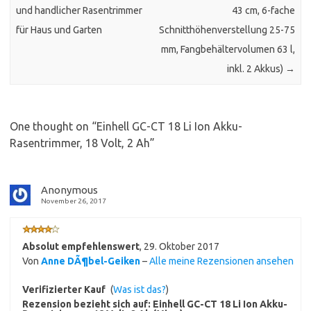
und handlicher Rasentrimmer
43 cm, 6-fache
für Haus und Garten
Schnitthöhenverstellung 25-75
mm, Fangbehältervolumen 63 l,
inkl. 2 Akkus)
→
One thought on “
Einhell GC-CT 18 Li Ion Akku-
Rasentrimmer, 18 Volt, 2 Ah
”
Anonymous
November 26, 2017
Absolut empfehlenswert
,
29. Oktober 2017
Von
Anne DÃ¶bel-Geiken
–
Alle meine Rezensionen ansehen
Verifizierter Kauf
(
Was ist das?
)
Rezension bezieht sich auf:
Einhell GC-CT 18 Li Ion Akku-