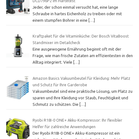
DCD796P2 im Härtetest
Jeder, der schon einmal versucht hat, eine lange
Schraube in hartes Eichenholz zu treiben oder mit
einem stumpfen Bohrer in eine
[…]
Kraftpaket für die Vitaminküche: Der Bosch VitaBoost
Standmixer im Detailcheck
Eine ausgewogene Ernährung beginnt oft mit der
Frage, wie man frische Zutaten am effizientesten in den
Alltag integriert. Viele
[…]
Amazon Basics Vakuumbeutel für Kleidung: Mehr Platz
und Schutz für Ihre Garderobe
Vakuumbeutel sind eine praktische Lösung, um Platz zu
sparen und Ihre Kleidung vor Staub, Feuchtigkeit und
Schmutz zu schützen. Die
[…]
Ryobi R18I-0 ONE+ Akku-Kompressor: Ihr flexibler
Helfer für zahlreiche Anwendungen
Der Ryobi R18I-0 ONE+ Akku-Kompressor ist ein