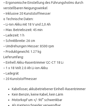
– Ergonomische Einstellung des Führungsholms durch
verstellbaren Neigungswinkel
– Inklusive 20 Kunststoffmesser
o Technische Daten:
– Li-Ion Akku mit 18 V und 2,0 Ah
– Max. Betriebszeit: 45 min
– Ladezeit: 1 h
– Schnittbreite: 26 cm
– Umdrehungen Messer: 8500 rpm
– Produktgewicht: 1.27 kg
Lieferumfang:
– Einhell Akku-Rasentrimmer GC-CT 18 Li
– 1 x 18 Volt 2.0 Ah Li-ion Akku
– Ladegrät
– 20 Kunststoffmesser
Kabelloser, akkubetriebener Einhell-Rasentrimmer
Kein Benzin, keine Kabel, kein Lärm
Motorkopf um +/- 90° schwenkbar
Als Kantenschneider verwendbar