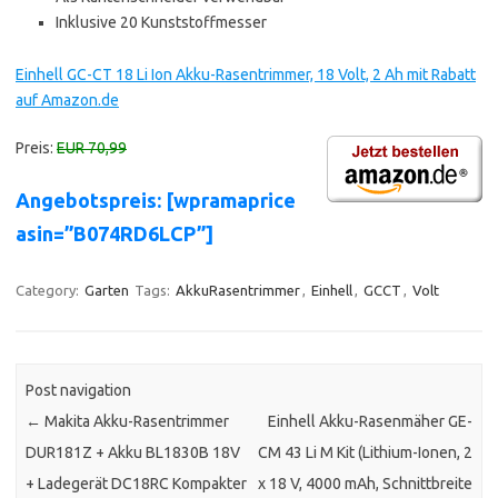
Inklusive 20 Kunststoffmesser
Einhell GC-CT 18 Li Ion Akku-Rasentrimmer, 18 Volt, 2 Ah mit Rabatt
auf Amazon.de
Preis:
EUR 70,99
Angebotspreis: [wpramaprice
asin=”B074RD6LCP”]
Category:
Garten
Tags:
AkkuRasentrimmer
,
Einhell
,
GCCT
,
Volt
Post navigation
←
Makita Akku-Rasentrimmer
Einhell Akku-Rasenmäher GE-
DUR181Z + Akku BL1830B 18V
CM 43 Li M Kit (Lithium-Ionen, 2
+ Ladegerät DC18RC Kompakter
x 18 V, 4000 mAh, Schnittbreite