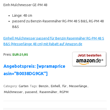
Einh Mulchmesser GE-PM 48
Länge: 48 cm
passend zu Benzin-Rasenmäher RG-PM 48 S B&S, RG-PM 48
B&S
Einhell Mulchmesser passend für Benzin Rasenmäher RG-PM 48 S
B&S (Messerlänge 48 cm) mit Rabatt auf Amazon.de
Preis:
EUR 21,95
Angebotspreis: [wpramaprice
asin=”B0038DG9GK”]
Category:
Garten
Tags:
Benzin
,
Einhell
,
für
,
Messerlänge
,
Mulchmesser
,
passend
,
Rasenmäher
,
RGPM