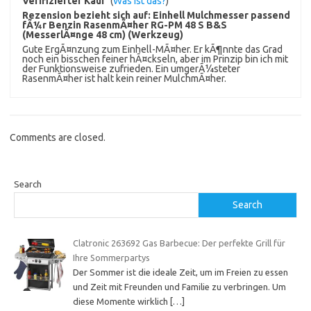
Verifizierter Kauf
(
Was ist das?
)
Rezension bezieht sich auf:
Einhell Mulchmesser passend
fÃ¼r Benzin RasenmÃ¤her RG-PM 48 S B&S
(MesserlÃ¤nge 48 cm) (Werkzeug)
Gute ErgÃ¤nzung zum Einhell-MÃ¤her. Er kÃ¶nnte das Grad
noch ein bisschen feiner hÃ¤ckseln, aber im Prinzip bin ich mit
der Funktionsweise zufrieden. Ein umgerÃ¼steter
RasenmÃ¤her ist halt kein reiner MulchmÃ¤her.
Comments are closed.
Search
Search
Clatronic 263692 Gas Barbecue: Der perfekte Grill für
Ihre Sommerpartys
Der Sommer ist die ideale Zeit, um im Freien zu essen
und Zeit mit Freunden und Familie zu verbringen. Um
diese Momente wirklich
[…]