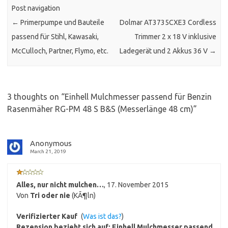
Post navigation
←
Primerpumpe und Bauteile
Dolmar AT3735CXE3 Cordless
passend für Stihl, Kawasaki,
Trimmer 2 x 18 V inklusive
McCulloch, Partner, Flymo, etc.
Ladegerät und 2 Akkus 36 V
→
3 thoughts on “
Einhell Mulchmesser passend für Benzin
Rasenmäher RG-PM 48 S B&S (Messerlänge 48 cm)
”
Anonymous
March 21, 2019
Alles, nur nicht mulchen…
,
17. November 2015
Von
Tri oder nie
(KÃ¶ln)
Verifizierter Kauf
(
Was ist das?
)
Rezension bezieht sich auf:
Einhell Mulchmesser passend