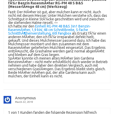
fÃ¼r Benzin RasenmÃ¤her RG-PM 48 S B&S
(MesserlÃ¤nge 48 cm) (Werkzeug)
Fazit: Der MÃ¤her ist gut, aber mulchen kann er nicht. Auch
nicht mit diesem Messer. Unter Mulchen verstehe ich, dass das
Schnittgut in kleine StÃ¼cke geschnitten wird und zwischen
die stehenden Halme rieselt. —
Ich hatte mir den
Einhell RG-PM 48 B&S 3in1 Benzin-
RasenmÃ¤her, 1,9 kW, 48 cm Schnittbreite, 5-fache
SchnitthÃ¶henverstellung, 60l Fangbox
als Ersatz fÃ¼r einen
anderen MÃ¤her, den ich fÃ¼r irreparabel defekt hielt,
gekauft. Und dieses Mulchmesser passend dazu. Ich habe das
Mulchmesser montiert und den zusammen mit dem
RasenmÃ¤her gelieferten Mulchkeil eingesetzt. Das Ergebnis
enttÃ¤uscht, die Grashalme werden ganz normal abgemÃ¤ht
und bleiben auf dem Gras liegen.
SpÃ¤ter konnte ich meinen alten MÃ¤her (ein Gardena
BenzinmÃ¤her – nicht mehr erhÃ¤ltlich) doch wieder in Betrieb
nehmen und habe daher den direkten Vergleich, auch mit
verschiedenen GraslÃ¤ngen. Das Ergebnis bleibt stets gleich.
Beide MÃ¤her mÃ¤hen gut, der alte Gardena kann auch
mulchen, der Einhell kann es nicht.
Anonymous
March 22, 2019
1 von 1 Kunden fanden die folgende Rezension hilfreich