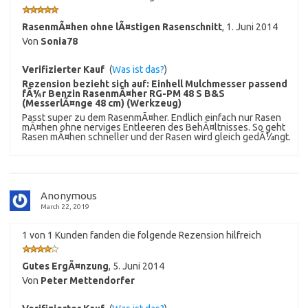
RasenmÃ¤hen ohne lÃ¤stigen Rasenschnitt
,
1. Juni 2014
Von
Sonia78
Verifizierter Kauf
(
Was ist das?
)
Rezension bezieht sich auf:
Einhell Mulchmesser passend
fÃ¼r Benzin RasenmÃ¤her RG-PM 48 S B&S
(MesserlÃ¤nge 48 cm) (Werkzeug)
Passt super zu dem RasenmÃ¤her. Endlich einfach nur Rasen
mÃ¤hen ohne nerviges Entleeren des BehÃ¤ltnisses. So geht
Rasen mÃ¤hen schneller und der Rasen wird gleich gedÃ¼ngt.
Anonymous
March 22, 2019
1 von 1 Kunden fanden die folgende Rezension hilfreich
Gutes ErgÃ¤nzung
,
5. Juni 2014
Von
Peter Mettendorfer