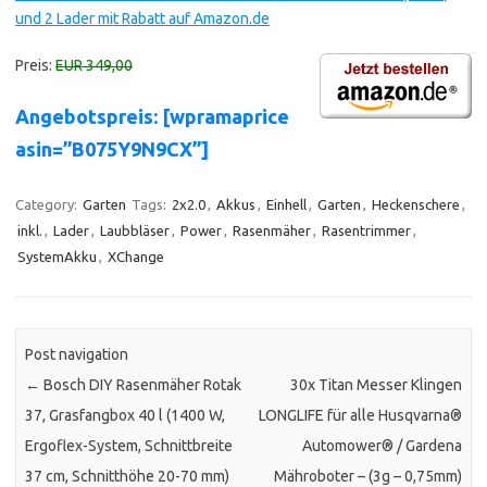
und 2 Lader mit Rabatt auf Amazon.de
Preis:
EUR 349,00
Angebotspreis: [wpramaprice
asin=”B075Y9N9CX”]
Category:
Garten
Tags:
2x2.0
,
Akkus
,
Einhell
,
Garten
,
Heckenschere
,
inkl.
,
Lader
,
Laubbläser
,
Power
,
Rasenmäher
,
Rasentrimmer
,
SystemAkku
,
XChange
Post navigation
←
Bosch DIY Rasenmäher Rotak
30x Titan Messer Klingen
37, Grasfangbox 40 l (1400 W,
LONGLIFE für alle Husqvarna®
Ergoflex-System, Schnittbreite
Automower® / Gardena
37 cm, Schnitthöhe 20-70 mm)
Mähroboter – (3g – 0,75mm)