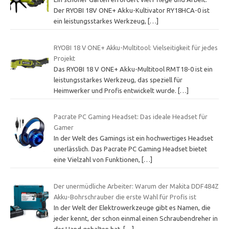
Der RYOBI 18V ONE+ Akku-Kultivator RY18HCA-0 ist
ein leistungsstarkes Werkzeug,
[…]
RYOBI 18 V ONE+ Akku-Multitool: Vielseitigkeit für jedes
Projekt
Das RYOBI 18 V ONE+ Akku-Multitool RMT18-0 ist ein
leistungsstarkes Werkzeug, das speziell für
Heimwerker und Profis entwickelt wurde.
[…]
Pacrate PC Gaming Headset: Das ideale Headset für
Gamer
In der Welt des Gamings ist ein hochwertiges Headset
unerlässlich. Das Pacrate PC Gaming Headset bietet
eine Vielzahl von Funktionen,
[…]
Der unermüdliche Arbeiter: Warum der Makita DDF484Z
Akku-Bohrschrauber die erste Wahl für Profis ist
In der Welt der Elektrowerkzeuge gibt es Namen, die
jeder kennt, der schon einmal einen Schraubendreher in
der Hand gehalten hat.
[…]