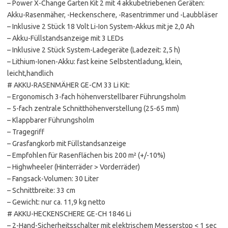
– Power X-Change Garten Kit 2 mit 4 akkubetriebenen Geräten:
Akku-Rasenmäher, -Heckenschere, -Rasentrimmer und -Laubbläser
– Inklusive 2 Stück 18 Volt Li-Ion System-Akkus mit je 2,0 Ah
– Akku-Füllstandsanzeige mit 3 LEDs
– Inklusive 2 Stück System-Ladegeräte (Ladezeit: 2,5 h)
– Lithium-Ionen-Akku: fast keine Selbstentladung, klein,
leicht,handlich
# AKKU-RASENMÄHER GE-CM 33 Li Kit:
– Ergonomisch 3-fach höhenverstellbarer Führungsholm
– 5-fach zentrale Schnitthöhenverstellung (25-65 mm)
– Klappbarer Führungsholm
– Tragegriff
– Grasfangkorb mit Füllstandsanzeige
– Empfohlen für Rasenflächen bis 200 m² (+/-10%)
– Highwheeler (Hinterräder > Vorderräder)
– Fangsack-Volumen: 30 Liter
– Schnittbreite: 33 cm
– Gewicht: nur ca. 11,9 kg netto
# AKKU-HECKENSCHERE GE-CH 1846 Li
– 2-Hand-Sicherheitsschalter mit elektrischem Messerstop < 1 sec