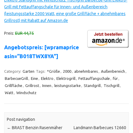
Elektro Standgrill mit Windschutz Tischgrill Barbecue-Grill Elektro-
Grill mit Fettauffangschale für Innen- und Außenbereich
(leistungsstarke 2000 Watt, eine große Grillfläche + abnehmbares
Grillrost) mit Rabatt auf Amazon.de
Preis:
EUR 44,75
Angebotspreis: [wpramaprice
asin=”B018TWX8YA”]
Category:
Garten
Tags:
*Größe
,
2000
,
abnehmbares
,
Außenbereich
,
BarbecueGrill
,
Eine
,
Elektro
,
Elektrogrill
,
Fettauffangschale
,
für
,
Grillfläche
,
Grillrost
,
Innen
,
leistungsstarke
,
Standgrill
,
Tischgrill
,
Watt
,
Windschutz
Post navigation
←
BRAST Benzin Rasenmäher
Landmann Barbecues 12660