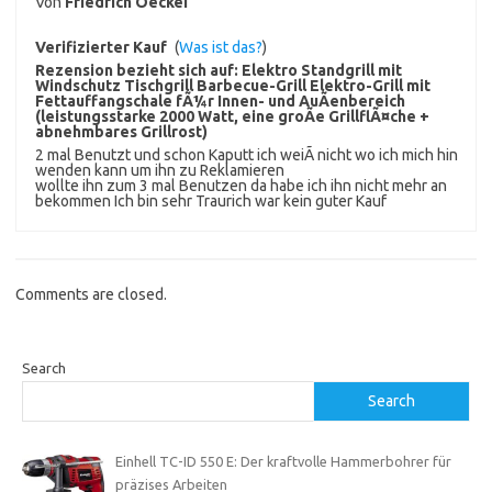
Von
Friedrich Oeckei
Verifizierter Kauf
(
Was ist das?
)
Rezension bezieht sich auf:
Elektro Standgrill mit
Windschutz Tischgrill Barbecue-Grill Elektro-Grill mit
Fettauffangschale fÃ¼r Innen- und AuÃenbereich
(leistungsstarke 2000 Watt, eine groÃe GrillflÃ¤che +
abnehmbares Grillrost)
2 mal Benutzt und schon Kaputt ich weiÃ nicht wo ich mich hin
wenden kann um ihn zu Reklamieren
wollte ihn zum 3 mal Benutzen da habe ich ihn nicht mehr an
bekommen Ich bin sehr Traurich war kein guter Kauf
Comments are closed.
Search
Search
Einhell TC-ID 550 E: Der kraftvolle Hammerbohrer für
präzises Arbeiten