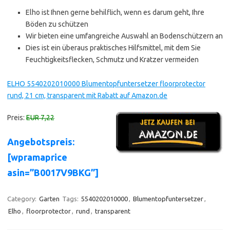
Elho ist Ihnen gerne behilflich, wenn es darum geht, Ihre
Böden zu schützen
Wir bieten eine umfangreiche Auswahl an Bodenschützern an
Dies ist ein überaus praktisches Hilfsmittel, mit dem Sie
Feuchtigkeitsflecken, Schmutz und Kratzer vermeiden
ELHO 5540202010000 Blumentopfuntersetzer floorprotector
rund, 21 cm, transparent mit Rabatt auf Amazon.de
Preis:
EUR 7,22
Angebotspreis:
[wpramaprice
asin=”B0017V9BKG”]
Category:
Garten
Tags:
5540202010000
,
Blumentopfuntersetzer
,
Elho
,
floorprotector
,
rund
,
transparent