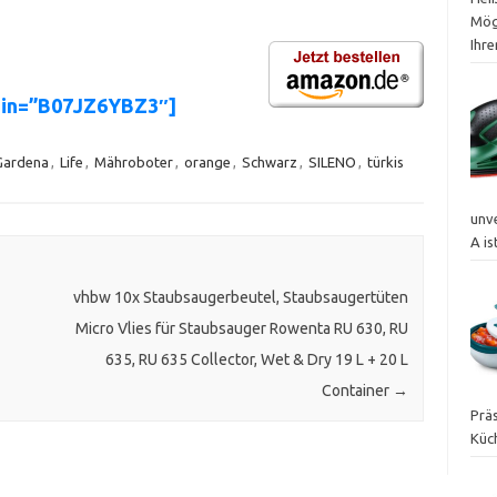
Mög
Ihr
sin=”B07JZ6YBZ3″]
Gardena
,
Life
,
Mähroboter
,
orange
,
Schwarz
,
SILENO
,
türkis
unv
A is
vhbw 10x Staubsaugerbeutel, Staubsaugertüten
Micro Vlies für Staubsauger Rowenta RU 630, RU
635, RU 635 Collector, Wet & Dry 19 L + 20 L
Container
→
Präs
Küc