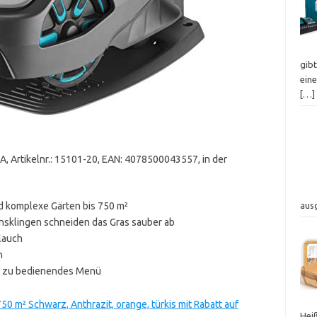
gibt
ein
[…]
, Artikelnr.: 15101-20, EAN: 4078500043557, in der
nd komplexe Gärten bis 750 m²
aus
onsklingen schneiden das Gras sauber ab
lauch
n
iv zu bedienendes Menü
 m² Schwarz, Anthrazit, orange, türkis mit Rabatt auf
Heiß