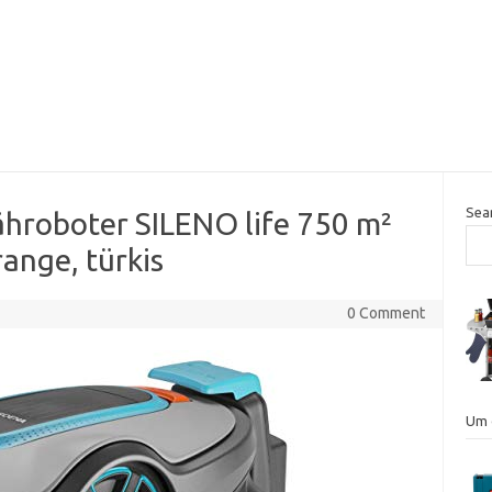
Sea
hroboter SILENO life 750 m²
ange, türkis
0 Comment
Um 