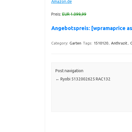
Amazon.de
Preis:
EUR 1.099,99
Angebotspreis: [wpramaprice a
Category:
Garten
Tags:
1510120
,
Anthrazit
,
Post navigation
←
Ryobi 5132002625 RAC132