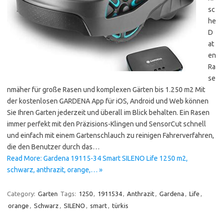
sc
he
D
at
en
Ra
se
nmäher für große Rasen und komplexen Gärten bis 1.250 m2 Mit
der kostenlosen GARDENA App für iOS, Android und Web können
Sie Ihren Garten jederzeit und überall im Blick behalten. Ein Rasen
immer perfekt mit den Präzisions-Klingen und SensorCut schnell
und einfach mit einem Gartenschlauch zu reinigen Fahrerverfahren,
die den Benutzer durch das…
Read More: Gardena 19115-34 Smart SILENO Life 1250 m2,
schwarz, anthrazit, orange,… »
Category:
Garten
Tags:
1250
,
1911534
,
Anthrazit
,
Gardena
,
Life
,
orange
,
Schwarz
,
SILENO
,
smart
,
türkis