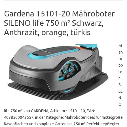
Gardena 15101-20 Mähroboter
SILENO life 750 m² Schwarz,
Anthrazit, orange, türkis
M
äh
ro
bo
te
r
SI
LE
N
O
life 750 m² von GARDENA, Artikelnr.: 15101-20, EAN:
4078500043557, in der Kategorie: Mähroboter Ideal für mittelgroße
Rasenflächen und komplexe Gärten bis 750 m² Perfekt gepflegter