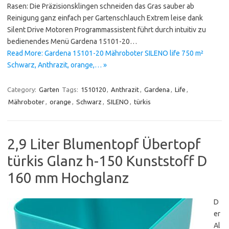
Rasen: Die Präzisionsklingen schneiden das Gras sauber ab
Reinigung ganz einfach per Gartenschlauch Extrem leise dank
Silent Drive Motoren Programmassistent führt durch intuitiv zu
bedienendes Menü Gardena 15101-20…
Read More: Gardena 15101-20 Mähroboter SILENO life 750 m²
Schwarz, Anthrazit, orange,… »
Category:
Garten
Tags:
1510120
,
Anthrazit
,
Gardena
,
Life
,
Mähroboter
,
orange
,
Schwarz
,
SILENO
,
türkis
2,9 Liter Blumentopf Übertopf
türkis Glanz h-150 Kunststoff D
160 mm Hochglanz
D
er
Al