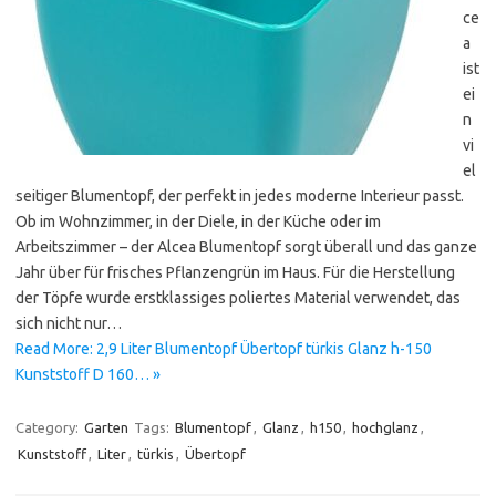
ce
a
ist
ei
n
vi
el
seitiger Blumentopf, der perfekt in jedes moderne Interieur passt.
Ob im Wohnzimmer, in der Diele, in der Küche oder im
Arbeitszimmer – der Alcea Blumentopf sorgt überall und das ganze
Jahr über für frisches Pflanzengrün im Haus. Für die Herstellung
der Töpfe wurde erstklassiges poliertes Material verwendet, das
sich nicht nur…
Read More: 2,9 Liter Blumentopf Übertopf türkis Glanz h-150
Kunststoff D 160… »
Category:
Garten
Tags:
Blumentopf
,
Glanz
,
h150
,
hochglanz
,
Kunststoff
,
Liter
,
türkis
,
Übertopf