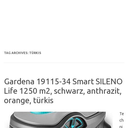
TAG ARCHIVES:
TÜRKIS
Gardena 19115-34 Smart SILENO
Life 1250 m2, schwarz, anthrazit,
orange, türkis
Te
ch
ni