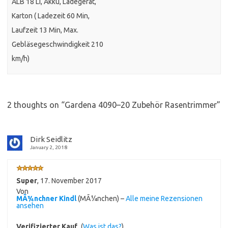
ALB 18 LI, Akku, Ladegerät,
Karton ( Ladezeit 60 Min,
Laufzeit 13 Min, Max.
Gebläsegeschwindigkeit 210
km/h)
2 thoughts on “
Gardena 4090–20 Zubehör Rasentrimmer
”
Dirk Seidlitz
January 2, 2018
Super
,
17. November 2017
Von
MÃ¼nchner Kindl
(MÃ¼nchen) –
Alle meine Rezensionen
ansehen
Verifizierter Kauf
(
Was ist das?
)