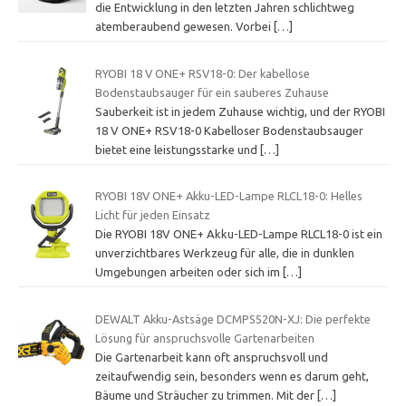
die Entwicklung in den letzten Jahren schlichtweg
atemberaubend gewesen. Vorbei
[…]
RYOBI 18 V ONE+ RSV18-0: Der kabellose
Bodenstaubsauger für ein sauberes Zuhause
Sauberkeit ist in jedem Zuhause wichtig, und der RYOBI
18 V ONE+ RSV18-0 Kabelloser Bodenstaubsauger
bietet eine leistungsstarke und
[…]
RYOBI 18V ONE+ Akku-LED-Lampe RLCL18-0: Helles
Licht für jeden Einsatz
Die RYOBI 18V ONE+ Akku-LED-Lampe RLCL18-0 ist ein
unverzichtbares Werkzeug für alle, die in dunklen
Umgebungen arbeiten oder sich im
[…]
DEWALT Akku-Astsäge DCMPS520N-XJ: Die perfekte
Lösung für anspruchsvolle Gartenarbeiten
Die Gartenarbeit kann oft anspruchsvoll und
zeitaufwendig sein, besonders wenn es darum geht,
Bäume und Sträucher zu trimmen. Mit der
[…]