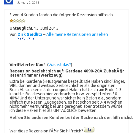
January 2, 2018
3 von 4 Kunden fanden die folgende Rezension hilfreich
Untauglich!
,
15. Juni 2015
Von
Dirk Seidlitz
–
Alle meine Rezensionen ansehen
Verifizierter Kauf
(
Was ist das?
)
Rezension bezieht sich auf:
Gardena 4090-20Â ZubehÃ¶r
Rasentrimmer (Werkzeug)
Extra bei Gardena (=Husqvarna) bestellt. Die Haken sind länger,
VIEL dünner und weitaus zerbrechlicher als die originalen.
Beim Abstecken mit den original Haken hatte ich am Ende 2-3
kaputte. Bei diesen hier zerbrachen bzw. zersplitterten 30-
40%! Und der Untergrund war sicher kein Beton o.ä., sondern
einfach nur Rasen. Zugegeben, es hat schon seit 3-4 Wochen
nicht mehr vernünftig bei uns geregnet, aber trotzdem würde
ich diese Haken hier als UNTAUGLICH bewerten.
Helfen Sie anderen Kunden bei der Suche nach den hilfreich
War diese Rezension fÃ¼r Sie hilfreich?