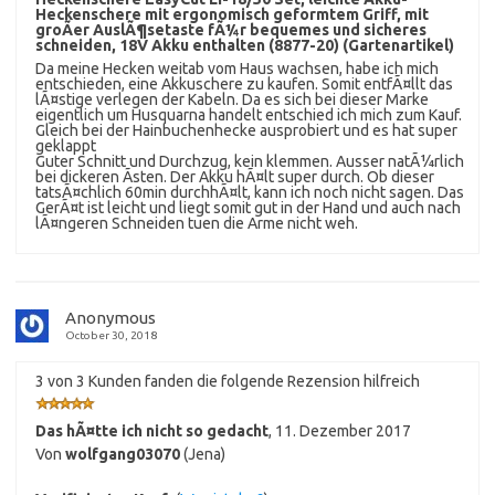
Heckenschere mit ergonomisch geformtem Griff, mit
groÃer AuslÃ¶setaste fÃ¼r bequemes und sicheres
schneiden, 18V Akku enthalten (8877-20) (Gartenartikel)
Da meine Hecken weitab vom Haus wachsen, habe ich mich
entschieden, eine Akkuschere zu kaufen. Somit entfÃ¤llt das
lÃ¤stige verlegen der Kabeln. Da es sich bei dieser Marke
eigentlich um Husquarna handelt entschied ich mich zum Kauf.
Gleich bei der Hainbuchenhecke ausprobiert und es hat super
geklappt
Guter Schnitt und Durchzug, kein klemmen. Ausser natÃ¼rlich
bei dickeren Ãsten. Der Akku hÃ¤lt super durch. Ob dieser
tatsÃ¤chlich 60min durchhÃ¤lt, kann ich noch nicht sagen. Das
GerÃ¤t ist leicht und liegt somit gut in der Hand und auch nach
lÃ¤ngeren Schneiden tuen die Arme nicht weh.
Anonymous
October 30, 2018
3 von 3 Kunden fanden die folgende Rezension hilfreich
Das hÃ¤tte ich nicht so gedacht
,
11. Dezember 2017
Von
wolfgang03070
(Jena)