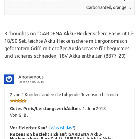
Carbonanteil, orange
→
3 thoughts on “
GARDENA Akku-Heckenschere EasyCut Li-
18/50 Set, leichte Akku-Heckenschere mit ergonomisch
geformtem Griff, mit großer Auslösetaste für bequemes
und sicheres schneiden, 18V Akku enthalten (8877-20)
”
Anonymous
October 30, 2018
2 von 2 Kunden fanden die folgende Rezension hilfreich
Gutes Preis/LeistungsverhÃ¤ltnis
,
1. Juni 2018
Von
G. B.
Verifizierter Kauf
(
Was ist das?
)
Rezension bezieht sich auf:
GARDENA Akku-
Heckenschere EasyCut Li-18/50 Set, leichte Akku-