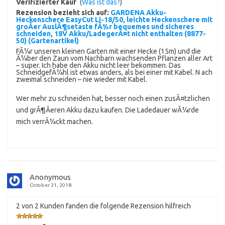
Verifizierter Kauf
(
Was ist das?
)
Rezension bezieht sich auf:
GARDENA Akku-
Heckenschere EasyCut Li-18/50, leichte Heckenschere mit
groÃer AuslÃ¶setaste fÃ¼r bequemes und sicheres
schneiden, 18V Akku/LadegerÃ¤t nicht enthalten (8877-
50) (Gartenartikel)
FÃ¼r unseren kleinen Garten mit einer Hecke (15m) und die
Ã¼ber den Zaun vom Nachbarn wachsenden Pflanzen aller Art
– super. Ich habe den Akku nicht leer bekommen. Das
SchneidgefÃ¼hl ist etwas anders, als bei einer mit Kabel. N ach
zweimal schneiden – nie wieder mit Kabel.
Wer mehr zu schneiden hat, besser noch einen zusÃ¤tzlichen
und grÃ¶Ãeren Akku dazu kaufen. Die Ladedauer wÃ¼rde
mich verrÃ¼ckt machen.
Anonymous
October 31, 2018
2 von 2 Kunden fanden die folgende Rezension hilfreich