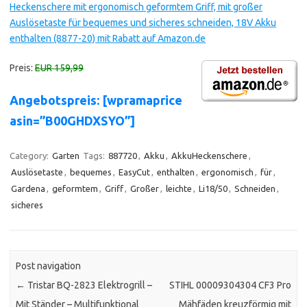
Heckenschere mit ergonomisch geformtem Griff, mit großer
Auslösetaste für bequemes und sicheres schneiden, 18V Akku
enthalten (8877-20) mit Rabatt auf Amazon.de
Preis:
EUR 159,99
Angebotspreis: [wpramaprice
asin=”B00GHDXSYO”]
Category:
Garten
Tags:
887720
,
Akku
,
AkkuHeckenschere
,
Auslösetaste
,
bequemes
,
EasyCut
,
enthalten
,
ergonomisch
,
für
,
Gardena
,
geformtem
,
Griff
,
Großer
,
leichte
,
Li18/50
,
Schneiden
,
sicheres
Post navigation
←
Tristar BQ-2823 Elektrogrill –
STIHL 00009304304 CF3 Pro
Mit Ständer – Multifunktional
Mähfäden kreuzförmig mit