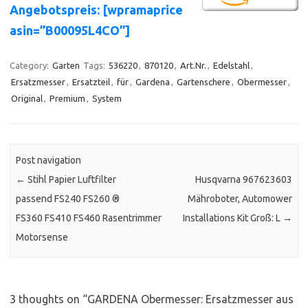
Angebotspreis: [wpramaprice
asin=”B00095L4CO”]
Category:
Garten
Tags:
536220
,
870120
,
Art.Nr.
,
Edelstahl
,
Ersatzmesser
,
Ersatzteil
,
für
,
Gardena
,
Gartenschere
,
Obermesser
,
Original
,
Premium
,
System
Post navigation
←
Stihl Papier Luftfilter
Husqvarna 967623603
passend FS240 FS260 ®
Mähroboter, Automower
FS360 FS410 FS460 Rasentrimmer
Installations Kit Groß: L
→
Motorsense
3 thoughts on “
GARDENA Obermesser: Ersatzmesser aus