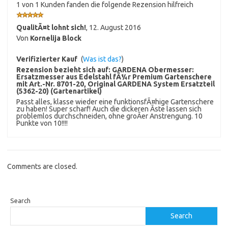
1 von 1 Kunden fanden die folgende Rezension hilfreich
QualitÃ¤t lohnt sich!
,
12. August 2016
Von
Kornelija Block
Verifizierter Kauf
(
Was ist das?
)
Rezension bezieht sich auf:
GARDENA Obermesser:
Ersatzmesser aus Edelstahl fÃ¼r Premium Gartenschere
mit Art.-Nr. 8701-20, Original GARDENA System Ersatzteil
(5362-20) (Gartenartikel)
Passt alles, klasse wieder eine funktionsfÃ¤hige Gartenschere
zu haben! Super scharf! Auch die dickeren Ãste lassen sich
problemlos durchschneiden, ohne groÃer Anstrengung. 10
Punkte von 10!!!!
Comments are closed.
Search
Search