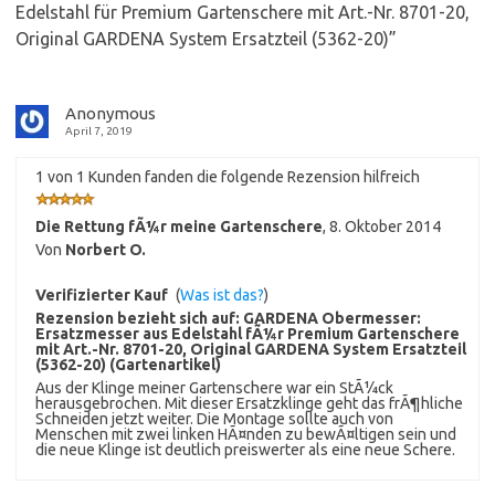
Edelstahl für Premium Gartenschere mit Art.-Nr. 8701-20,
Original GARDENA System Ersatzteil (5362-20)
”
Anonymous
April 7, 2019
1 von 1 Kunden fanden die folgende Rezension hilfreich
Die Rettung fÃ¼r meine Gartenschere
,
8. Oktober 2014
Von
Norbert O.
Verifizierter Kauf
(
Was ist das?
)
Rezension bezieht sich auf:
GARDENA Obermesser:
Ersatzmesser aus Edelstahl fÃ¼r Premium Gartenschere
mit Art.-Nr. 8701-20, Original GARDENA System Ersatzteil
(5362-20) (Gartenartikel)
Aus der Klinge meiner Gartenschere war ein StÃ¼ck
herausgebrochen. Mit dieser Ersatzklinge geht das frÃ¶hliche
Schneiden jetzt weiter. Die Montage sollte auch von
Menschen mit zwei linken HÃ¤nden zu bewÃ¤ltigen sein und
die neue Klinge ist deutlich preiswerter als eine neue Schere.