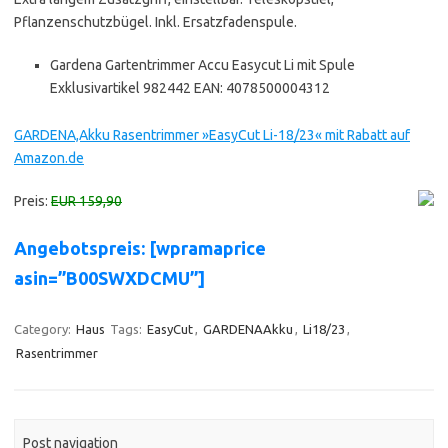
Pflanzenschutzbügel. Inkl. Ersatzfadenspule.
Gardena Gartentrimmer Accu Easycut Li mit Spule
Exklusivartikel 982442 EAN: 4078500004312
GARDENA,Akku Rasentrimmer »EasyCut Li-18/23« mit Rabatt auf
Amazon.de
Preis:
EUR 159,90
Angebotspreis: [wpramaprice
asin=”B00SWXDCMU”]
Category:
Haus
Tags:
EasyCut
,
GARDENAAkku
,
Li18/23
,
Rasentrimmer
Post navigation