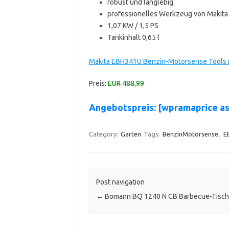
robust und langlebig
professionelles Werkzeug von Makita
1,07 KW / 1,5 PS
Tankinhalt 0,65 l
Makita EBH341U Benzin-Motorsense Tools m
Preis:
EUR 488,99
Angebotspreis: [wpramaprice 
Category:
Garten
Tags:
BenzinMotorsense
,
E
Post navigation
←
Bomann BQ 1240 N CB Barbecue-Tischg