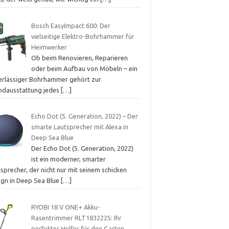
Bosch EasyImpact 600: Der
vielseitige Elektro-Bohrhammer für
Heimwerker
Ob beim Renovieren, Reparieren
oder beim Aufbau von Möbeln – ein
erlässiger Bohrhammer gehört zur
ndausstattung jedes
[…]
Echo Dot (5. Generation, 2022) – Der
smarte Lautsprecher mit Alexa in
Deep Sea Blue
Der Echo Dot (5. Generation, 2022)
ist ein moderner, smarter
sprecher, der nicht nur mit seinem schicken
ign in Deep Sea Blue
[…]
RYOBI 18 V ONE+ Akku-
Rasentrimmer RLT183222S: Ihr
perfekter Helfer für den Garten