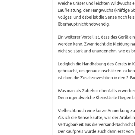
Weiche Gräser und leichten Wildwuchs en
Laufleistung, den Hangwuchs (kräftige S
Vollgas. Und dabei ist die Sense noch lei
überhaupt nicht notwendig.
Ein weiterer Vorteil ist, dass das Gerät 
werden kann. Zwar riecht die Kleidung n
nicht so stark und unangenehm, wie es be
Lediglich die Handhabung des Geräts in 
gebraucht, um genau einschätzen zu könn
ist dann die Zusatzinvestition in den 2-F
Was man als Zubehör ebenfalls erwerben s
Denn irgendwelche Kleinstteile fliegen b
Vielleicht noch eine kurze Anmerkung zur
Als ich die Sense kaufte, war der Artikel
Verfügbarkeit. Bis die Versand-Nachricht 
Der Kaufpreis wurde auch dann erst vom