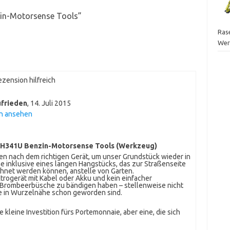
in-Motorsense Tools
”
Ras
Wer
zension hilfreich
ufrieden
,
14. Juli 2015
en ansehen
BH341U Benzin-Motorsense Tools (Werkzeug)
n nach dem richtigen Gerät, um unser Grundstück wieder in
 inklusive eines langen Hangstücks, das zur Straßenseite
chnet werden können, anstelle von Garten.
trogerät mit Kabel oder Akku und kein einfacher
d Brombeerbüsche zu bändigen haben – stellenweise nicht
be in Wurzelnähe schon geworden sind.
 kleine Investition fürs Portemonnaie, aber eine, die sich