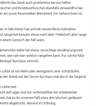
tfernt das Gerät auch problemlos bei nur halber
träucher und Brombeerbüsche) ebenfalls einwandfrei bei
ser als unser Rasenmäher (Benziner). Ein Gehörschutz ist
einen 4-Takt-Motor hat und mit reinem Bezin betrieben
ach längerem Einsatz etwas nach dem Treibstoff, aber lange
i einem Gemisch der Fall wäre.
Kantenstein-Nähe hat etwas vorsichtige Annäherungszeit
en, wie nah man wirklich rangehen kann. Für solche Fälle
adenkopf durchaus sinnvoll.
ollte ist ein Helm oder wenigstens eine Schutzbrille.
ei der Arbeit mit der Sense durchaus mal durch die Gegend.
 Lieferzeit:
 nicht auf Lager und nur vorbestellbar mit unbekannter
kam, hat es (in unserem Fall) etwa drei Wochen gedauert.
 Konto abgebucht. Absolut in Ordnung.