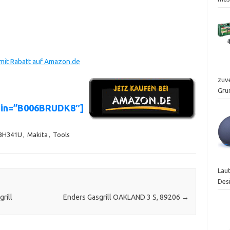
it Rabatt auf Amazon.de
zuv
Gru
asin=”B006BRUDK8″]
BH341U
,
Makita
,
Tools
Laut
Des
rill
Enders Gasgrill OAKLAND 3 S, 89206
→