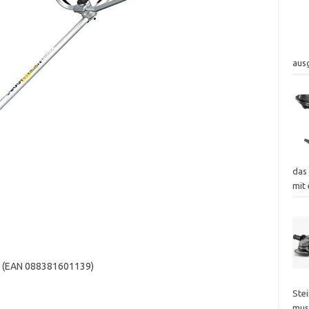
aus
das
mit
A (EAN 088381601139)
Ste
mus