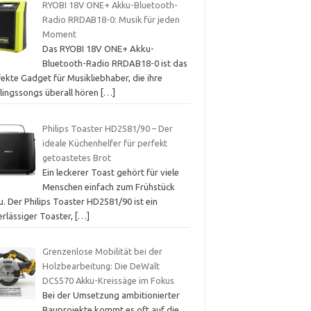
RYOBI 18V ONE+ Akku-Bluetooth-
Radio RRDAB18-0: Musik für jeden
Moment
Das RYOBI 18V ONE+ Akku-
Bluetooth-Radio RRDAB18-0 ist das
ekte Gadget für Musikliebhaber, die ihre
blingssongs überall hören
[…]
Philips Toaster HD2581/90 – Der
ideale Küchenhelfer für perfekt
getoastetes Brot
Ein leckerer Toast gehört für viele
Menschen einfach zum Frühstück
. Der Philips Toaster HD2581/90 ist ein
erlässiger Toaster,
[…]
Grenzenlose Mobilität bei der
Holzbearbeitung: Die DeWalt
DCS570 Akku-Kreissäge im Fokus
Bei der Umsetzung ambitionierter
Bauprojekte kommt es oft auf die