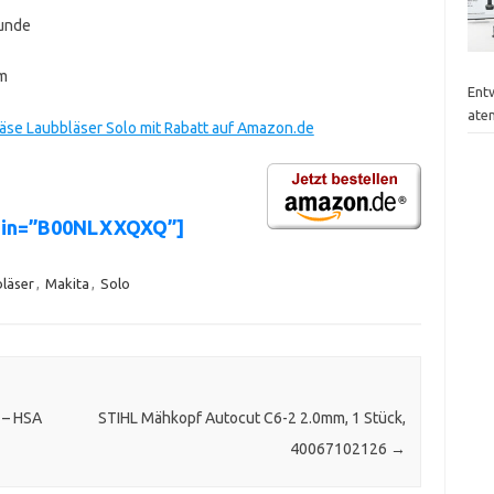
tunde
mm
Entw
ate
se Laubbläser Solo mit Rabatt auf Amazon.de
asin=”B00NLXXQXQ”]
läser
,
Makita
,
Solo
 – HSA
STIHL Mähkopf Autocut C6-2 2.0mm, 1 Stück,
40067102126
→