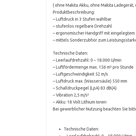
( ohne Makita Akku, ohne Makita Ladegerät, 
Produktbeschreibung:
– Luftdruck in 3 Stufen wählbar
– stufenlos regelbare Drehzahl
– ergonomischer Handgriff mit eingelegtem
– mittels Sonderzubhör zum Leistungsstark
Technische Daten:
– Leerlaufdrehzahl: 0 – 18.000 U/min
– Luftfördermenge max. 156 m³ pro Stunde
– Luftgeschwindigkeit 52 m/s
– Luftdruck max. (Wassersäule) 550 mm
– Schalldruckpegel (LpA) 83 dB(A)
– Vibration 2,5 m/s²
– Akku: 18 Volt Lithium Ionen
Bei gewerblicher Nutzung beachten Sie bitte
Technische Daten:
– Leerlaufdrehzahl: 0 – 18.000 U/min