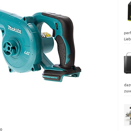
perf
Lie
dazu
zuv
lo