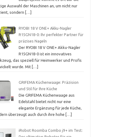
tige Auswahl der Maschinen an, um nicht nur
zient, sondern
[…]
RYOBI 18 V ONE+ Akku-Nagler
R15GN18-0: Ihr perfekter Partner für
präzises Nageln
Der RYOBI 18 V ONE+ Akku-Nagler
R15GN18-0 ist ein innovatives
kzeug, das speziell für Heimwerker und Profis
wickelt wurde. Mit
[…]
GRIFEMA Küchenwaage: Präzision
und Stil für Ihre Küche
Die GRIFEMA Küchenwaage aus
Edelstahl bietet nicht nur eine
elegante Ergänzung für jede Küche,
dern überzeugt auch durch ihre hohe
[…]
iRobot Roomba Combo j9+ im Test:
Der ultimative Roboter für ein