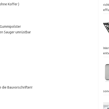
ohne Koffer )
rich
effi
 Gummipolster
en Sauger umrüstbar
Wer
ent
 die Bauvorschriften!
son