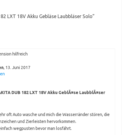
82 LXT 18V Akku Gebläse Laubbläser Solo
”
nsion hilfreich
en
,
13. Juni 2017
hen
KITA DUB 182 LXT 18V Akku GeblÃ¤se LaubblÃ¤ser
sehr oft Auto wasche und mich die Wasserränder stören, die
ennzeichen und Zierleisten hervorkommen.
 einfach wegpusten bevor man losfährt.