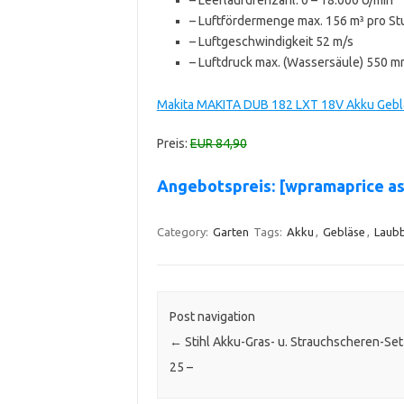
– Luftfördermenge max. 156 m³ pro S
– Luftgeschwindigkeit 52 m/s
– Luftdruck max. (Wassersäule) 550 
Makita MAKITA DUB 182 LXT 18V Akku Geblä
Preis:
EUR 84,90
Angebotspreis: [wpramaprice 
Category:
Garten
Tags:
Akku
,
Gebläse
,
Laubb
Post navigation
←
Stihl Akku-Gras- u. Strauchscheren-Set
25 –