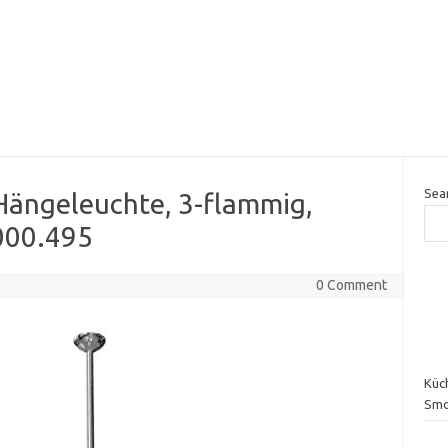
Sea
Hängeleuchte, 3-flammig,
000.495
0 Comment
Küch
Smo