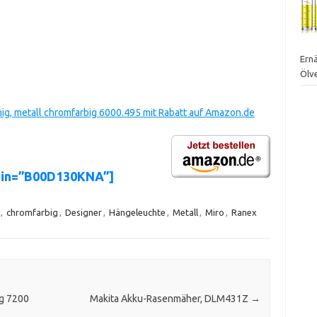
Ernä
Ölv
ig, metall chromfarbig 6000.495 mit Rabatt auf Amazon.de
sin=”B00D130KNA”]
,
chromfarbig
,
Designer
,
Hängeleuchte
,
Metall
,
Miro
,
Ranex
g 7200
Makita Akku-Rasenmäher, DLM431Z
→