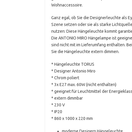
Wohnaccessoire.
Ganz egal, ob Sie die Designerleuchte als E
Szene setzen oder sie als starke Lichtquel
nutzen: Diese Hängeleuchte kommt garantie
Die ANTONIO MIRO Hängelampe ist geeignet f
sind nicht mit im Lieferumfang enthalten. B
Sie die Hängeleuchte extern dimmen.
* Hängeleuchte TORUS
* Designer Antonio Miro
* Chrom poliert
* 3x E27 max. 60W (nicht enthalten)
* geeignet für Leuchtmittel der Energieklas
* extern dimmbar
* 230 V
* IP20
* 860 x 1000 x 220 mm
moderne Desigern Hängeleuchte