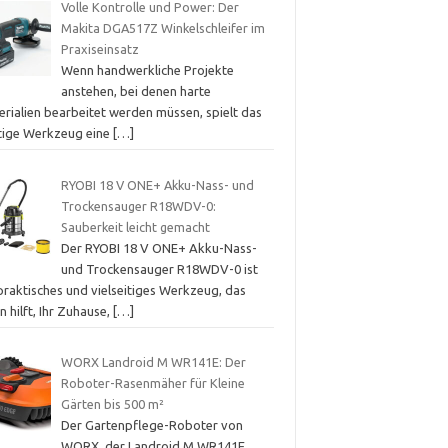
Volle Kontrolle und Power: Der
Makita DGA517Z Winkelschleifer im
Praxiseinsatz
Wenn handwerkliche Projekte
anstehen, bei denen harte
erialien bearbeitet werden müssen, spielt das
htige Werkzeug eine
[…]
RYOBI 18 V ONE+ Akku-Nass- und
Trockensauger R18WDV-0:
Sauberkeit leicht gemacht
Der RYOBI 18 V ONE+ Akku-Nass-
und Trockensauger R18WDV-0 ist
praktisches und vielseitiges Werkzeug, das
n hilft, Ihr Zuhause,
[…]
WORX Landroid M WR141E: Der
Roboter-Rasenmäher für Kleine
Gärten bis 500 m²
Der Gartenpflege-Roboter von
WORX, der Landroid M WR141E,