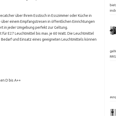
biet
ins
yecatcher über Ihrem Esstisch in Esszimmer oder Küche in
le über einem Empfangstresen in öffentlichen Einrichtungen
rt in jeder Umgebung perfekt zur Geltung.
ür E27 Leuchtmittel bis max. je 60 Watt. Die Leuchtmittel
ei Bedarf und Einsatz eines geeigneten Leuchtmittels können
geht
RRS
sen D bis A++
aus