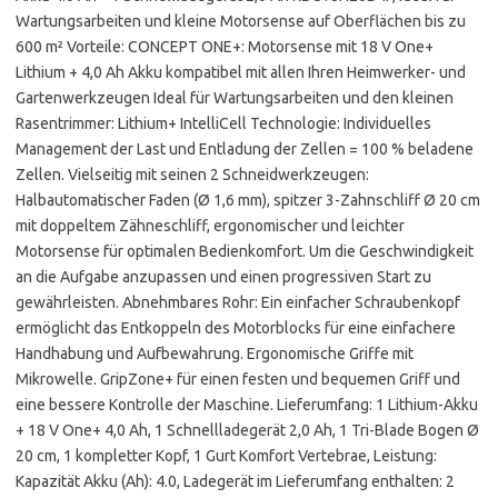
Wartungsarbeiten und kleine Motorsense auf Oberflächen bis zu
600 m² Vorteile: CONCEPT ONE+: Motorsense mit 18 V One+
Lithium + 4,0 Ah Akku kompatibel mit allen Ihren Heimwerker- und
Gartenwerkzeugen Ideal für Wartungsarbeiten und den kleinen
Rasentrimmer: Lithium+ IntelliCell Technologie: Individuelles
Management der Last und Entladung der Zellen = 100 % beladene
Zellen. Vielseitig mit seinen 2 Schneidwerkzeugen:
Halbautomatischer Faden (Ø 1,6 mm), spitzer 3-Zahnschliff Ø 20 cm
mit doppeltem Zähneschliff, ergonomischer und leichter
Motorsense für optimalen Bedienkomfort. Um die Geschwindigkeit
an die Aufgabe anzupassen und einen progressiven Start zu
gewährleisten. Abnehmbares Rohr: Ein einfacher Schraubenkopf
ermöglicht das Entkoppeln des Motorblocks für eine einfachere
Handhabung und Aufbewahrung. Ergonomische Griffe mit
Mikrowelle. GripZone+ für einen festen und bequemen Griff und
eine bessere Kontrolle der Maschine. Lieferumfang: 1 Lithium-Akku
+ 18 V One+ 4,0 Ah, 1 Schnellladegerät 2,0 Ah, 1 Tri-Blade Bogen Ø
20 cm, 1 kompletter Kopf, 1 Gurt Komfort Vertebrae, Leistung:
Kapazität Akku (Ah): 4.0, Ladegerät im Lieferumfang enthalten: 2