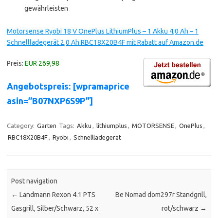
gewährleisten
Motorsense Ryobi 18 V OnePlus LithiumPlus – 1 Akku 4,0 Ah – 1
Schnellladegerät 2,0 Ah RBC18X20B4F mit Rabatt auf Amazon.de
Preis:
EUR 269,98
Angebotspreis: [wpramaprice
asin=”B07NXP6S9P”]
Category:
Garten
Tags:
Akku
,
lithiumplus
,
MOTORSENSE
,
OnePlus
,
RBC18X20B4F
,
Ryobi
,
Schnellladegerät
Post navigation
←
Landmann Rexon 4.1 PTS
Be Nomad dom297r Standgrill,
Gasgrill, Silber/Schwarz, 52 x
rot/schwarz
→