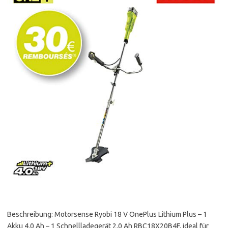
Beschreibung: Motorsense Ryobi 18 V OnePlus Lithium Plus – 1
Akku 4.0 Ah – 1 Schnellladegerät 2,0 Ah RBC18X20B4F, ideal für