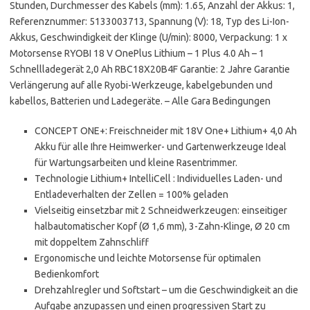
Stunden, Durchmesser des Kabels (mm): 1.65, Anzahl der Akkus: 1,
Referenznummer: 5133003713, Spannung (V): 18, Typ des Li-Ion-
Akkus, Geschwindigkeit der Klinge (U/min): 8000, Verpackung: 1 x
Motorsense RYOBI 18 V OnePlus Lithium – 1 Plus 4.0 Ah – 1
Schnellladegerät 2,0 Ah RBC18X20B4F Garantie: 2 Jahre Garantie
Verlängerung auf alle Ryobi-Werkzeuge, kabelgebunden und
kabellos, Batterien und Ladegeräte. – Alle Gara Bedingungen
CONCEPT ONE+: Freischneider mit 18V One+ Lithium+ 4,0 Ah
Akku für alle Ihre Heimwerker- und Gartenwerkzeuge Ideal
für Wartungsarbeiten und kleine Rasentrimmer.
Technologie Lithium+ IntelliCell : Individuelles Laden- und
Entladeverhalten der Zellen = 100% geladen
Vielseitig einsetzbar mit 2 Schneidwerkzeugen: einseitiger
halbautomatischer Kopf (Ø 1,6 mm), 3-Zahn-Klinge, Ø 20 cm
mit doppeltem Zahnschliff
Ergonomische und leichte Motorsense für optimalen
Bedienkomfort
Drehzahlregler und Softstart – um die Geschwindigkeit an die
Aufgabe anzupassen und einen progressiven Start zu