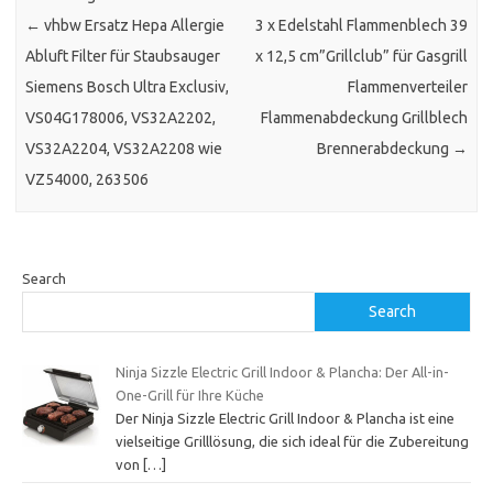
←
vhbw Ersatz Hepa Allergie
3 x Edelstahl Flammenblech 39
Abluft Filter für Staubsauger
x 12,5 cm”Grillclub” für Gasgrill
Siemens Bosch Ultra Exclusiv,
Flammenverteiler
VS04G178006, VS32A2202,
Flammenabdeckung Grillblech
VS32A2204, VS32A2208 wie
Brennerabdeckung
→
VZ54000, 263506
Search
Search
Ninja Sizzle Electric Grill Indoor & Plancha: Der All-in-
One-Grill für Ihre Küche
Der Ninja Sizzle Electric Grill Indoor & Plancha ist eine
vielseitige Grilllösung, die sich ideal für die Zubereitung
von
[…]