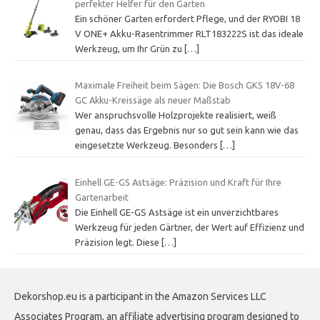
perfekter Helfer für den Garten
Ein schöner Garten erfordert Pflege, und der RYOBI 18
V ONE+ Akku-Rasentrimmer RLT183222S ist das ideale
Werkzeug, um Ihr Grün zu
[…]
Maximale Freiheit beim Sägen: Die Bosch GKS 18V-68
GC Akku-Kreissäge als neuer Maßstab
Wer anspruchsvolle Holzprojekte realisiert, weiß
genau, dass das Ergebnis nur so gut sein kann wie das
eingesetzte Werkzeug. Besonders
[…]
Einhell GE-GS Astsäge: Präzision und Kraft für Ihre
Gartenarbeit
Die Einhell GE-GS Astsäge ist ein unverzichtbares
Werkzeug für jeden Gärtner, der Wert auf Effizienz und
Präzision legt. Diese
[…]
Dekorshop.eu is a participant in the Amazon Services LLC
Associates Program, an affiliate advertising program designed to