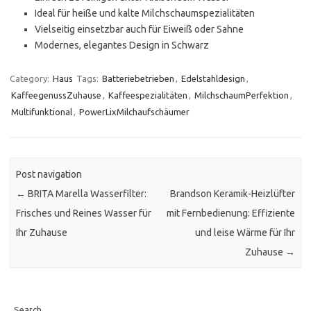
Ideal für heiße und kalte Milchschaumspezialitäten
Vielseitig einsetzbar auch für Eiweiß oder Sahne
Modernes, elegantes Design in Schwarz
Category:
Haus
Tags:
Batteriebetrieben
,
Edelstahldesign
,
KaffeegenussZuhause
,
Kaffeespezialitäten
,
MilchschaumPerfektion
,
Multifunktional
,
PowerLixMilchaufschäumer
Post navigation
←
BRITA Marella Wasserfilter:
Brandson Keramik-Heizlüfter
Frisches und Reines Wasser für
mit Fernbedienung: Effiziente
Ihr Zuhause
und leise Wärme für Ihr
Zuhause
→
Search