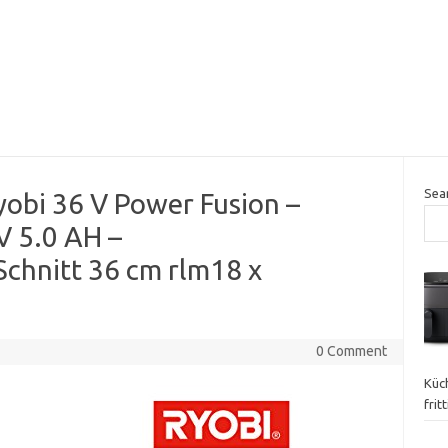
Sea
obi 36 V Power Fusion –
V 5.0 AH –
Schnitt 36 cm rlm18 x
0 Comment
Küch
frit