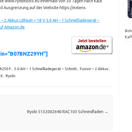
te www.ryobitools.eu innerhalb von 30 Tagen nach Kauf.
nd Ausgrenzung auf der Website https://extens
 2 Akkus Lithium + 18 V 5.0 AH – 1 Schnellladegerät –
auf Amazon.de
Boh
Kaf
asin=”B07BNZ29YH”]
h250 F
,
5.0 AH – 1 Schnellladegerät – Schnitt
,
Fusion – 2 Akkus
,
 X
,
Ryobi
Ryobi 5132002640 RAC103 Schneidfaden
→