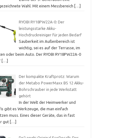
gezeichnete Wahl. Mit einem Messbereich
[…]
RYOBI RY18PW22A-0: Der
leistungsstarke Akku-
Hochdruckreiniger für jeden Bedarf
Sauberkeit im Außenbereich ist
wichtig, sei es auf der Terrasse, im
ten oder beim Auto. Der RYOBI RY18PW22A-0
V
[…]
Der kompakte Kraftprotz: Warum
der Metabo PowerMaxx BS 12 Akku-
Bohrschrauber in jede Werkstatt
gehört
In der Welt der Heimwerker und
fis gibt es Werkzeuge, die man einfach
tzen muss. Eines dieser Geräte, das in fast
er gut
[…]
De’Longhi Original EcoDecalk: Der