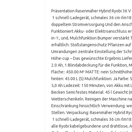
Präsentation Rasenmäher Hybrid Ryobi 36 V 
1 schnell-Ladegerät, schmales 36 cm rlm18
doppeltem Stromversorgung Und den Anschlus
Funktioniert Akku- oder Elektroanschluss er
in-1:, und, Mulchfunktion Bumper verstärkt 
erhältlich: Stoßstangenschutz Pflanzen auf 
Umrandungen zentrale Einstellung der Schni
Höhe-cup – Das gewünschte Ergebnis Lieferu
2.0 Ah, 1 Blindabdeckung für die Funktion, 
Fläche:: 450.00 M² MATTE: nein Schnitthöhe
hinten: 45.00 L (S) Mulchfunktion: Ja Farbe
5,0 Ah Ladezeit: 150 Minuten, von Akku mit
Becken Semi festes Material: 45 l Gewicht 
Wetterschenkeln. Reinigen der Maschine nac
Einschränkung hinsichtlich Verwendung: we
Stellen. Verpackung: Rasenmäher Hybrid Ryo
1 schnell-Ladegerät, schmales 36 cm rlm18 x
alle Ryobi kabelgebundene und drahtlose, A