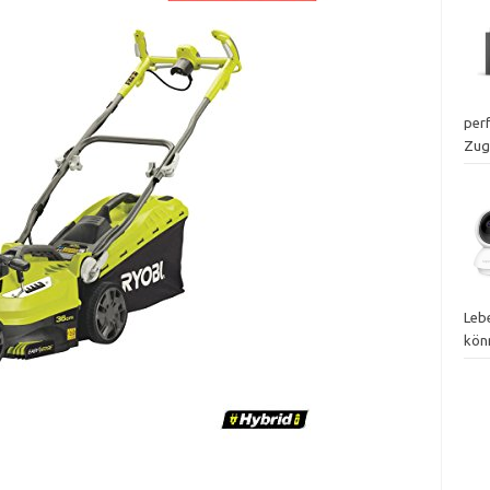
perf
Zugr
Leb
kön