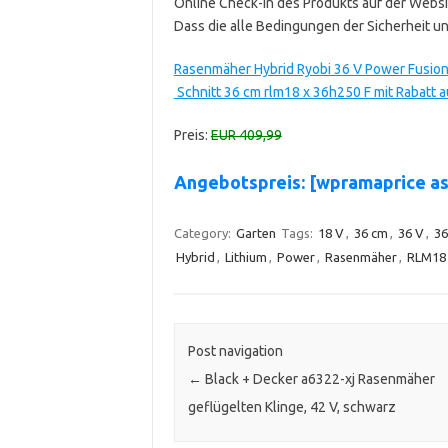
Online Check-in des Produkts auf der Websi
Dass die alle Bedingungen der Sicherheit u
Rasenmäher Hybrid Ryobi 36 V Power Fusion –
Schnitt 36 cm rlm18 x 36h250 F mit Rabatt 
Preis:
EUR 409,99
Angebotspreis: [wpramaprice 
Category:
Garten
Tags:
18 V
,
36 cm
,
36 V
,
36
Hybrid
,
Lithium
,
Power
,
Rasenmäher
,
RLM18
Post navigation
←
Black + Decker a6322-xj Rasenmäher
geflügelten Klinge, 42 V, schwarz