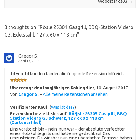
Woodstar cs03
→
3 thoughts on “
Rösle 25301 Gasgrill, BBQ-Station Videro
G3, Edelstahl, 127 x 60 x 118 cm
”
Gregor S.
April 17, 2018
14 von 14 Kunden fanden die folgende Rezension hilfreich
Überzeugt den langjährigen Kohlegriler
,
10. August 2017
Von
Gregor S.
–
Alle meine Rezensionen ansehen
Verifizierter Kauf
(
Was ist das?
)
Rezension bezieht sich auf:
RÃ¶sle 25305 Gasgrill, BBQ-
Station Videro G3 schwarz, 127 x 60 x 118 cm
(Gartenartikel)
Eins vorab: ich bin – nein, nun war – der absolute Verfechter
eines Holzkohlegrills und hätte nie gedacht auf Gas
umzusteigen. Da wir aber nun eine überdachte Terrasse haben