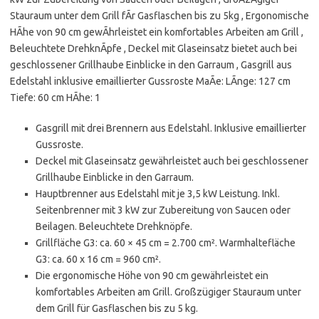
Stauraum unter dem Grill fÃr Gasflaschen bis zu 5kg , Ergonomische
HÃhe von 90 cm gewÃhrleistet ein komfortables Arbeiten am Grill ,
Beleuchtete DrehknÃpfe , Deckel mit Glaseinsatz bietet auch bei
geschlossener Grillhaube Einblicke in den Garraum , Gasgrill aus
Edelstahl inklusive emaillierter Gussroste MaÃe: LÃnge: 127 cm
Tiefe: 60 cm HÃhe: 1
Gasgrill mit drei Brennern aus Edelstahl. Inklusive emaillierter
Gussroste.
Deckel mit Glaseinsatz gewährleistet auch bei geschlossener
Grillhaube Einblicke in den Garraum.
Hauptbrenner aus Edelstahl mit je 3,5 kW Leistung. Inkl.
Seitenbrenner mit 3 kW zur Zubereitung von Saucen oder
Beilagen. Beleuchtete Drehknöpfe.
Grillfläche G3: ca. 60 × 45 cm = 2.700 cm². Warmhaltefläche
G3: ca. 60 x 16 cm = 960 cm².
Die ergonomische Höhe von 90 cm gewährleistet ein
komfortables Arbeiten am Grill. Großzügiger Stauraum unter
dem Grill für Gasflaschen bis zu 5 kg.