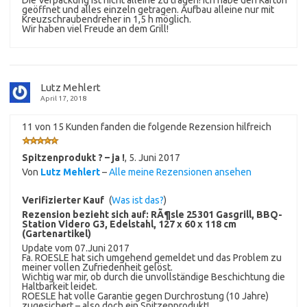
Die Verpackung ist nicht alleine zu tragen! Ich habe den Karton
geöffnet und alles einzeln getragen. Aufbau alleine nur mit
Kreuzschraubendreher in 1,5 h möglich.
Wir haben viel Freude an dem Grill!
Lutz Mehlert
April 17, 2018
11 von 15 Kunden fanden die folgende Rezension hilfreich
Spitzenprodukt ? – ja !
,
5. Juni 2017
Von
Lutz Mehlert
–
Alle meine Rezensionen ansehen
Verifizierter Kauf
(
Was ist das?
)
Rezension bezieht sich auf:
RÃ¶sle 25301 Gasgrill, BBQ-
Station Videro G3, Edelstahl, 127 x 60 x 118 cm
(Gartenartikel)
Update vom 07.Juni 2017
Fa. ROESLE hat sich umgehend gemeldet und das Problem zu
meiner vollen Zufriedenheit gelöst.
Wichtig war mir, ob durch die unvollständige Beschichtung die
Haltbarkeit leidet.
ROESLE hat volle Garantie gegen Durchrostung (10 Jahre)
zugesichert – also doch ein Spitzenprodukt!