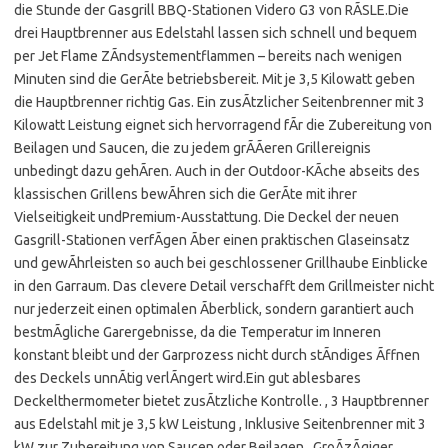
die Stunde der Gasgrill BBQ-Stationen Videro G3 von RÃSLE.Die
drei Hauptbrenner aus Edelstahl lassen sich schnell und bequem
per Jet Flame ZÃndsystementflammen – bereits nach wenigen
Minuten sind die GerÃte betriebsbereit. Mit je 3,5 Kilowatt geben
die Hauptbrenner richtig Gas. Ein zusÃtzlicher Seitenbrenner mit 3
Kilowatt Leistung eignet sich hervorragend fÃr die Zubereitung von
Beilagen und Saucen, die zu jedem grÃÃeren Grillereignis
unbedingt dazu gehÃren. Auch in der Outdoor-KÃche abseits des
klassischen Grillens bewÃhren sich die GerÃte mit ihrer
Vielseitigkeit undPremium-Ausstattung. Die Deckel der neuen
Gasgrill-Stationen verfÃgen Ãber einen praktischen Glaseinsatz
und gewÃhrleisten so auch bei geschlossener Grillhaube Einblicke
in den Garraum. Das clevere Detail verschafft dem Grillmeister nicht
nur jederzeit einen optimalen Ãberblick, sondern garantiert auch
bestmÃgliche Garergebnisse, da die Temperatur im Inneren
konstant bleibt und der Garprozess nicht durch stÃndiges Ãffnen
des Deckels unnÃtig verlÃngert wird.Ein gut ablesbares
Deckelthermometer bietet zusÃtzliche Kontrolle. , 3 Hauptbrenner
aus Edelstahl mit je 3,5 kW Leistung , Inklusive Seitenbrenner mit 3
kW zur Zubereitung von Saucen oder Beilagen , GroÃzÃgiger