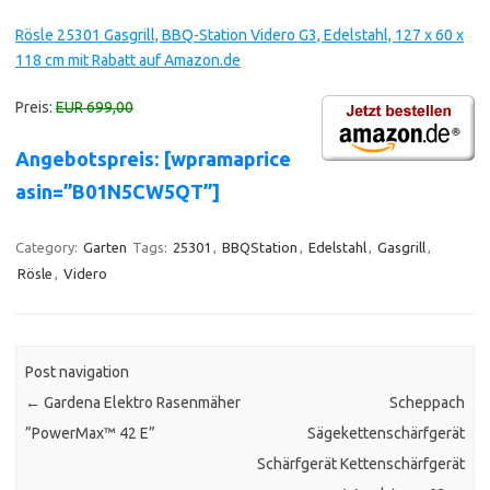
Rösle 25301 Gasgrill, BBQ-Station Videro G3, Edelstahl, 127 x 60 x
118 cm mit Rabatt auf Amazon.de
Preis:
EUR 699,00
Angebotspreis: [wpramaprice
asin=”B01N5CW5QT”]
Category:
Garten
Tags:
25301
,
BBQStation
,
Edelstahl
,
Gasgrill
,
Rösle
,
Videro
Post navigation
←
Gardena Elektro Rasenmäher
Scheppach
”PowerMax™ 42 E”
Sägekettenschärfgerät
Schärfgerät Kettenschärfgerät