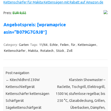
Kettenschärfer für Makita Kettensägen mit Rabatt auf Amazon.de
Preis:
EUR 9,02
Angebotspreis: [wpramaprice
asin=”B079G7G9J8″]
Category:
Garten
Tags:
11/64
,
Echte
,
Feilen
,
für
,
Kettensägen
,
Kettenschärfer
,
Makita
,
Rotatech
,
Stück
,
Zoll
Post navigation
←
Kitechildhrrd 230W
Klarstein Showmaster –
Kettenschleifgerät
Raclette, Tischgrill, Elektrogrill,
Kettenschärfer kettensägen
1500 W, stufenlose regelbar, bis
Schärfgerät
250 °C, Glasabdeckung, Grillen,
Sägekettenschärfgerät
Überbacken, Dämpfen,