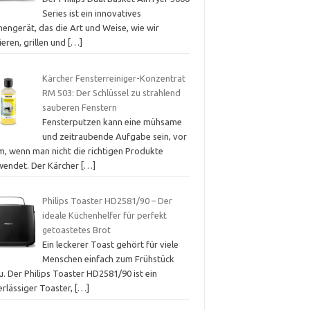
Series ist ein innovatives
engerät, das die Art und Weise, wie wir
tieren, grillen und
[…]
Kärcher Fensterreiniger-Konzentrat
RM 503: Der Schlüssel zu strahlend
sauberen Fenstern
Fensterputzen kann eine mühsame
und zeitraubende Aufgabe sein, vor
m, wenn man nicht die richtigen Produkte
wendet. Der Kärcher
[…]
Philips Toaster HD2581/90 – Der
ideale Küchenhelfer für perfekt
getoastetes Brot
Ein leckerer Toast gehört für viele
Menschen einfach zum Frühstück
. Der Philips Toaster HD2581/90 ist ein
erlässiger Toaster,
[…]