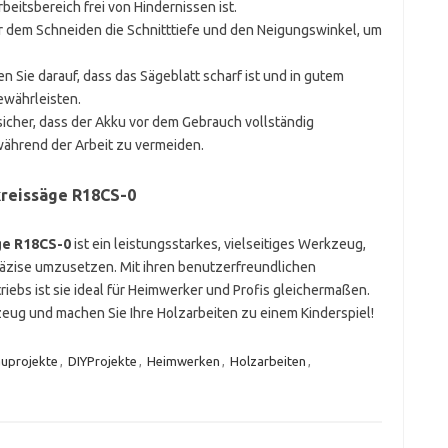
rbeitsbereich frei von Hindernissen ist.
or dem Schneiden die Schnitttiefe und den Neigungswinkel, um
en Sie darauf, dass das Sägeblatt scharf ist und in gutem
ewährleisten.
 sicher, dass der Akku vor dem Gebrauch vollständig
ährend der Arbeit zu vermeiden.
reissäge R18CS-0
ge R18CS-0
ist ein leistungsstarkes, vielseitiges Werkzeug,
 präzise umzusetzen. Mit ihren benutzerfreundlichen
riebs ist sie ideal für Heimwerker und Profis gleichermaßen.
zeug und machen Sie Ihre Holzarbeiten zu einem Kinderspiel!
uprojekte
,
DIYProjekte
,
Heimwerken
,
Holzarbeiten
,