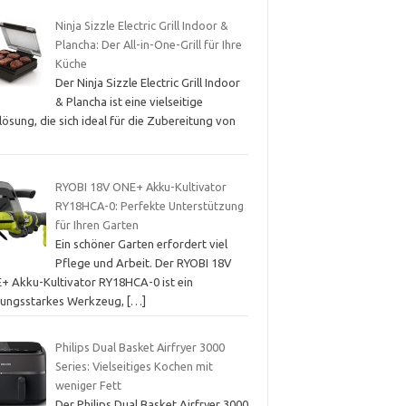
Ninja Sizzle Electric Grill Indoor &
Plancha: Der All-in-One-Grill für Ihre
Küche
Der Ninja Sizzle Electric Grill Indoor
& Plancha ist eine vielseitige
llösung, die sich ideal für die Zubereitung von
RYOBI 18V ONE+ Akku-Kultivator
RY18HCA-0: Perfekte Unterstützung
für Ihren Garten
Ein schöner Garten erfordert viel
Pflege und Arbeit. Der RYOBI 18V
+ Akku-Kultivator RY18HCA-0 ist ein
stungsstarkes Werkzeug,
[…]
Philips Dual Basket Airfryer 3000
Series: Vielseitiges Kochen mit
weniger Fett
Der Philips Dual Basket Airfryer 3000