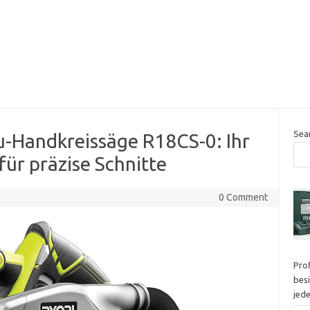
Sea
-Handkreissäge R18CS-0: Ihr
für präzise Schnitte
0 Comment
Pro
besi
jed