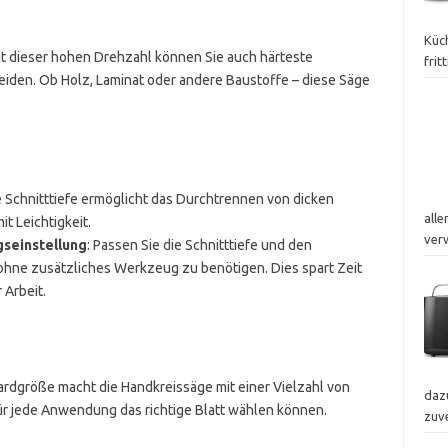
Küch
it dieser hohen Drehzahl können Sie auch härteste
frit
neiden. Ob Holz, Laminat oder andere Baustoffe – diese Säge
e Schnitttiefe ermöglicht das Durchtrennen von dicken
alle
t Leichtigkeit.
ver
seinstellung
: Passen Sie die Schnitttiefe und den
 ohne zusätzliches Werkzeug zu benötigen. Dies spart Zeit
 Arbeit.
ardgröße macht die Handkreissäge mit einer Vielzahl von
dazu
ür jede Anwendung das richtige Blatt wählen können.
zuv