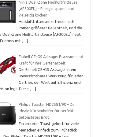
Ninja Dual-Zone Heißluftfritteuse
[AF300EU] – Energie sparen und
vielseitig kochen
Heißluftfritteusen erfreuen sich
immer größerer Beliebtheit, und die
ja Dual-Zone Heißluftfritteuse [AF300EU] hebt
 Erlebnis mit
[…]
Einhell GE-GS Astsäge: Präzision und
Kraft für Ihre Gartenarbeit
Die Einhell GE-GS Astsäge ist ein
unverzichtbares Werkzeug für jeden
Gärtner, der Wert auf Effizienz und
ision legt. Diese
[…]
Philips Toaster HD2581/90 – Der
ideale Küchenhelfer für perfekt
getoastetes Brot
Ein leckerer Toast gehört für viele
Menschen einfach zum Frühstück
. Der Philips Toaster HD2581/90 ist ein