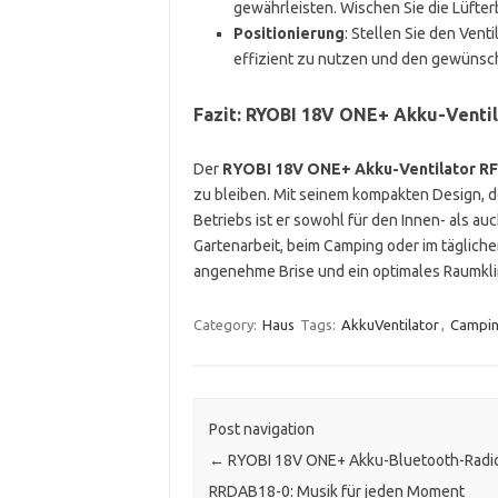
gewährleisten. Wischen Sie die Lüfter
Positionierung
: Stellen Sie den Vent
effizient zu nutzen und den gewünsch
Fazit: RYOBI 18V ONE+ Akku-Venti
Der
RYOBI 18V ONE+ Akku-Ventilator R
zu bleiben. Mit seinem kompakten Design, de
Betriebs ist er sowohl für den Innen- als a
Gartenarbeit, beim Camping oder im tägliche
angenehme Brise und ein optimales Raumkli
Category:
Haus
Tags:
AkkuVentilator
,
Campi
Post navigation
←
RYOBI 18V ONE+ Akku-Bluetooth-Radi
RRDAB18-0: Musik für jeden Moment