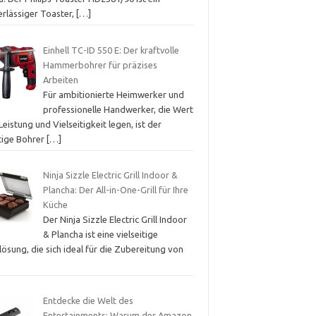
erlässiger Toaster,
[…]
Einhell TC-ID 550 E: Der kraftvolle
Hammerbohrer für präzises
Arbeiten
Für ambitionierte Heimwerker und
professionelle Handwerker, die Wert
Leistung und Vielseitigkeit legen, ist der
htige Bohrer
[…]
Ninja Sizzle Electric Grill Indoor &
Plancha: Der All-in-One-Grill für Ihre
Küche
Der Ninja Sizzle Electric Grill Indoor
& Plancha ist eine vielseitige
llösung, die sich ideal für die Zubereitung von
Entdecke die Welt des
Entertainments: Warum der Amazon