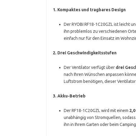
1.
Kompaktes und tragbares Design
Der RYOBI RF18-1C20GZL ist leicht und
ihn problemlos zu verschiedenen Orten
einfach nur für den Einsatz im Wohnz
2.
Drei Geschwindigkeitsstufen
Der Ventilator verfügt über
drei Gesc
nach Ihren Wünschen anpassen können. 
Luftstrom benötigen, dieser Ventilator
3.
Akku-Betrieb
Der RF18-1C20GZL wird mit einem
2,0
unabhängig von Stromquellen, sodass S
ihn in Ihrem Garten oder beim Campin