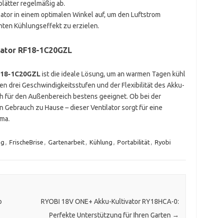
blätter regelmäßig ab.
ilator in einem optimalen Winkel auf, um den Luftstrom
ten Kühlungseffekt zu erzielen.
lator RF18-1C20GZL
F18-1C20GZL
ist die ideale Lösung, um an warmen Tagen kühl
n drei Geschwindigkeitsstufen und der Flexibilität des Akku-
uch für den Außenbereich bestens geeignet. Ob bei der
n Gebrauch zu Hause – dieser Ventilator sorgt für eine
ma.
ng
,
FrischeBrise
,
Gartenarbeit
,
Kühlung
,
Portabilität
,
Ryobi
o
RYOBI 18V ONE+ Akku-Kultivator RY18HCA-0:
Perfekte Unterstützung für Ihren Garten
→