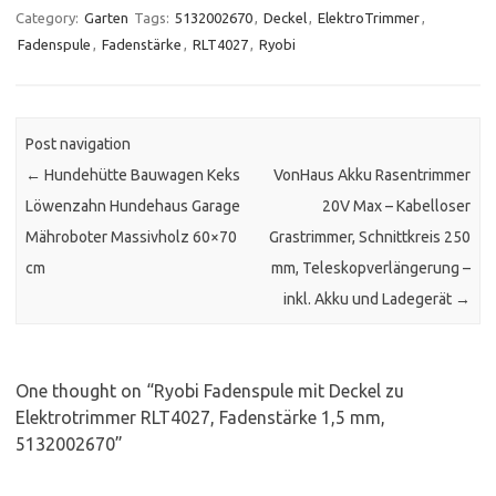
Category:
Garten
Tags:
5132002670
,
Deckel
,
ElektroTrimmer
,
Fadenspule
,
Fadenstärke
,
RLT4027
,
Ryobi
Post navigation
←
Hundehütte Bauwagen Keks
VonHaus Akku Rasentrimmer
Löwenzahn Hundehaus Garage
20V Max – Kabelloser
Mähroboter Massivholz 60×70
Grastrimmer, Schnittkreis 250
cm
mm, Teleskopverlängerung –
inkl. Akku und Ladegerät
→
One thought on “
Ryobi Fadenspule mit Deckel zu
Elektrotrimmer RLT4027, Fadenstärke 1,5 mm,
5132002670
”