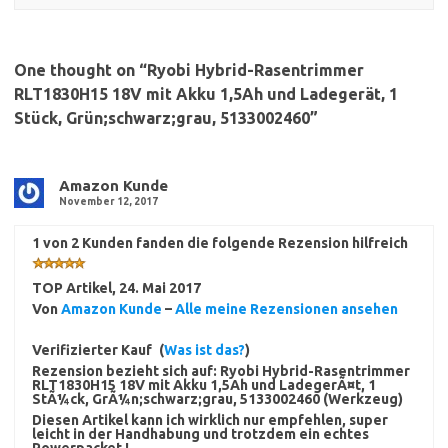
One thought on “
Ryobi Hybrid-Rasentrimmer
RLT1830H15 18V mit Akku 1,5Ah und Ladegerät, 1
Stück, Grün;schwarz;grau, 5133002460
”
Amazon Kunde
November 12, 2017
1 von 2 Kunden fanden die folgende Rezension hilfreich
TOP Artikel
,
24. Mai 2017
Von
Amazon Kunde
–
Alle meine Rezensionen ansehen
Verifizierter Kauf
(
Was ist das?
)
Rezension bezieht sich auf:
Ryobi Hybrid-Rasentrimmer
RLT1830H15 18V mit Akku 1,5Ah und LadegerÃ¤t, 1
StÃ¼ck, GrÃ¼n;schwarz;grau, 5133002460 (Werkzeug)
Diesen Artikel kann ich wirklich nur empfehlen, super
leicht in der Handhabung und trotzdem ein echtes
Powerpacket !