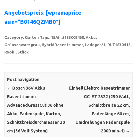
Angebotspreis: [wpramaprice
asin=”B0146QZMB0″]
Category:
Garten
Tags:
15Ah
,
5133002460
,
Akku
,
Grünschwarzgrau
,
HybridRasentrimmer
,
Ladegerät
,
RLT1830H15
,
Ryobi
,
Stück
Post navigation
←
Bosch 36V Akku
Einhell Elektro Rasentrimmer
Rasentrimmer
GC-ET 2522 (250 Watt,
AdvancedGrassCut 36 ohne
Schnittbreite 22 cm,
Akku, Fadenspule, Karton,
Fadenlänge 60 cm,
Schnittkreisdurchmesser 30
Umdrehungen Fadenspule
cm (36 Volt System)
12000 min-1)
→