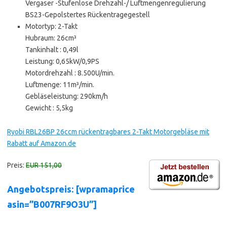
Vergaser -Stufenlose Drehzahl-/ Luftmengenregulierung
BS23-Gepolstertes Rückentragegestell
Motortyp: 2-Takt
Hubraum: 26cm³
Tankinhalt : 0,49l
Leistung: 0,65kW/0,9PS
Motordrehzahl : 8.500U/min.
Luftmenge: 11m³/min.
Gebläseleistung: 290km/h
Gewicht : 5,5kg
Ryobi RBL26BP 26ccm rückentragbares 2-Takt Motorgebläse mit
Rabatt auf Amazon.de
Preis:
EUR 151,00
Angebotspreis: [wpramaprice
asin=”B007RF9O3U”]