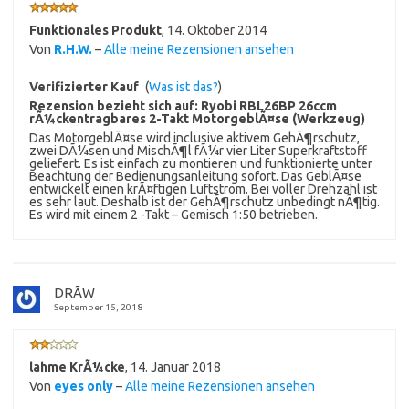
Funktionales Produkt
,
14. Oktober 2014
Von
R.H.W.
–
Alle meine Rezensionen ansehen
Verifizierter Kauf
(
Was ist das?
)
Rezension bezieht sich auf:
Ryobi RBL26BP 26ccm
rÃ¼ckentragbares 2-Takt MotorgeblÃ¤se (Werkzeug)
Das MotorgeblÃ¤se wird inclusive aktivem GehÃ¶rschutz,
zwei DÃ¼sen und MischÃ¶l fÃ¼r vier Liter Superkraftstoff
geliefert. Es ist einfach zu montieren und funktionierte unter
Beachtung der Bedienungsanleitung sofort. Das GeblÃ¤se
entwickelt einen krÃ¤ftigen Luftstrom. Bei voller Drehzahl ist
es sehr laut. Deshalb ist der GehÃ¶rschutz unbedingt nÃ¶tig.
Es wird mit einem 2 -Takt – Gemisch 1:50 betrieben.
DRÃW
September 15, 2018
lahme KrÃ¼cke
,
14. Januar 2018
Von
eyes only
–
Alle meine Rezensionen ansehen