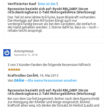
Verifizierter Kauf
(
Was ist das?
)
Rezension bezieht sich auf:
Ryobi RBL26BP 26ccm
rÃ¼ckentragbares 2-Takt MotorgeblÃ¤se (Werkzeug)
Das Teil ist eine lahme KrÃ¼cke, kaum Blaskraft vorhanden.
Die Montage auf dem RÃ¼cken klingt auch nur
vordergrÃ¼ndig besser als bei den GerÃ¤ten, die einfach in
der Hand gehalten werden. 2 Sterne dafÃ¼r, dass es – noch –
rellativ leicht anspringt.
Anonymous
September 15, 2018
3 von 3 Kunden fanden die folgende Rezension hilfreich
Kraftvolles GerÃ¤t
,
16. Mai 2015
Von
DRÃW
–
Alle meine Rezensionen ansehen
Rezension bezieht sich auf:
Ryobi RBL26BP 26ccm
rÃ¼ckentragbares 2-Takt MotorgeblÃ¤se (Werkzeug)
Bin von dem GerÃ¤t begeistert. Bisher nach dem Rasenschnitt
zur Reinigung der RÃ¤der und Wege eingesetzt. BlÃ¤st
kraftvoll alles weg. Ich denke der Einsatz im Herbst (Laub) und