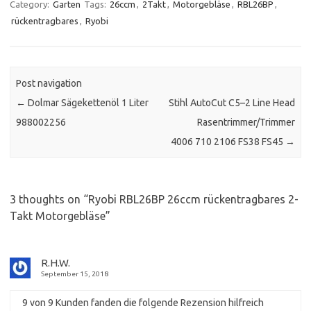
Category:
Garten
Tags:
26ccm
,
2Takt
,
Motorgebläse
,
RBL26BP
,
rückentragbares
,
Ryobi
Post navigation
←
Dolmar Sägekettenöl 1 Liter
Stihl AutoCut C5–2 Line Head
988002256
Rasentrimmer/Trimmer
4006 710 2106 FS38 FS45
→
3 thoughts on “
Ryobi RBL26BP 26ccm rückentragbares 2-
Takt Motorgebläse
”
R.H.W.
September 15, 2018
9 von 9 Kunden fanden die folgende Rezension hilfreich