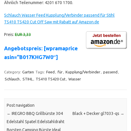
Ähnlich Teilenummer: 4201 670 1700.
Schlauch Wasser Feed Kupplung/Verbinder passend für Stihl
TS410 TS420 Cut Off Saw mit Rabatt auf Amazon.de
Preis:
EUR 3,33
Angebotspreis: [wpramaprice
asin=”B017KHG7W0″]
Category:
Garten
Tags:
Feed
,
für
,
Kupplung/Verbinder
,
passend
,
Schlauch
,
STIHL
,
TS410 TS420 Cut
,
Wasser
Post navigation
←
IREGRO BBQ Grillbürste 304
Black + Decker gl7033-qs
→
Edelstahl Spatel Edelstahldraht
Borsten Camping Bürste Ideal