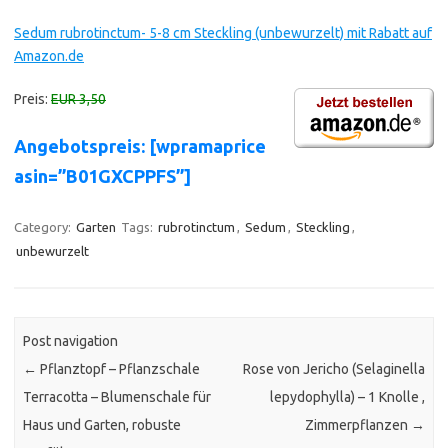
Sedum rubrotinctum- 5-8 cm Steckling (unbewurzelt) mit Rabatt auf
Amazon.de
Preis:
EUR 3,50
Angebotspreis: [wpramaprice
asin=”B01GXCPPFS”]
Category:
Garten
Tags:
rubrotinctum
,
Sedum
,
Steckling
,
unbewurzelt
Post navigation
←
Pflanztopf – Pflanzschale
Rose von Jericho (Selaginella
Terracotta – Blumenschale für
lepydophylla) – 1 Knolle ,
Haus und Garten, robuste
Zimmerpflanzen
→