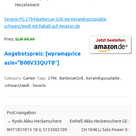
Heizelement
Severin PG 2794 Barbecue-Grill mit Keramikgussplatte,
schwarz/weiß mit Rabatt auf Amazon.de
Preis:
EUR 99,99
Angebotspreis: [wpramaprice
asin=”B00V33QUT8″]
Category:
Garten
Tags:
2794
,
BarbecueGrill
,
Keramikgussplatte
,
schwarz/weiß
,
Severin
Post navigation
←
Ryobi Akku-Heckenschere
Einhell Akku Heckenschere GE-
RHT1851R15 18 V, 5133002109
CH 1846 Li Solo Power X-