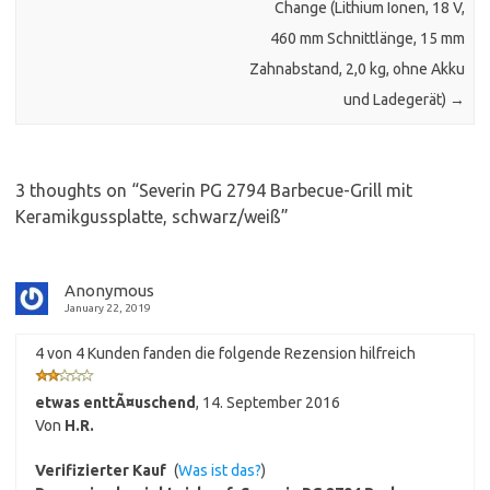
Change (Lithium Ionen, 18 V,
460 mm Schnittlänge, 15 mm
Zahnabstand, 2,0 kg, ohne Akku
und Ladegerät)
→
3 thoughts on “
Severin PG 2794 Barbecue-Grill mit
Keramikgussplatte, schwarz/weiß
”
Anonymous
January 22, 2019
4 von 4 Kunden fanden die folgende Rezension hilfreich
etwas enttÃ¤uschend
,
14. September 2016
Von
H.R.
Verifizierter Kauf
(
Was ist das?
)