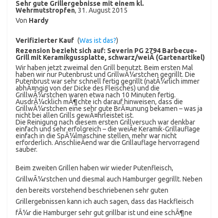
Sehr gute Grillergebnisse mit einem kl.
Wehrmutstropfen
,
31. August 2015
Von
Hardy
Verifizierter Kauf
(
Was ist das?
)
Rezension bezieht sich auf:
Severin PG 2794 Barbecue-
Grill mit Keramikgussplatte, schwarz/weiÃ (Gartenartikel)
Wir haben jetzt zweimal den Grill benutzt. Beim ersten Mal
haben wir nur Putenbrust und GrillwÃ¼rstchen gegrillt. Die
Putenbrust war sehr schnell fertig gegrillt (natÃ¼rlich immer
abhÃ¤ngig von der Dicke des Fleisches) und die
GrillwÃ¼rstchen waren etwa nach 10 Minuten fertig.
AusdrÃ¼cklich mÃ¶chte ich darauf hinweisen, dass die
GrillwÃ¼rstchen eine sehr gute BrÃ¤unung bekamen – was ja
nicht bei allen Grills gewÃ¤hrleistet ist.
Die Reinigung nach diesem ersten Grillversuch war denkbar
einfach und sehr erfolgreich – die weiÃe Keramik-Grillauflage
einfach in die SpÃ¼lmaschine stellen, mehr war nicht
erforderlich. AnschlieÃend war die Grillauflage hervorragend
sauber.
Beim zweiten Grillen haben wir wieder Putenfleisch,
GrillwÃ¼rstchen und diesmal auch Hamburger gegrillt. Neben
den bereits vorstehend beschriebenen sehr guten
Grillergebnissen kann ich auch sagen, dass das Hackfleisch
fÃ¼r die Hamburger sehr gut grillbar ist und eine schÃ¶ne