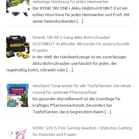
vielseitige Werkzeug für jeden Heimwerker
Der RYOBI 18V ONE+ Akku-Multitool R18MT-0 ist ein
echtes Must-have für jeden Heimwerker und Profi. Mit
seiner beeindruckenden
[…]
Dewalt 18V XR 2-Gang Akku-Bohrschrauber
DCD708D2T: Kraftvoller Allrounder für anspruchsvolle
Projekte
In der Welt der Handwerkzeuge ist ein zuverlässiger
Akku-Bohrschrauber unerlässlich für jeden, der
regelmäßig bohrt, schraubt oder
[…]
Westland Tongranulat für alle Topfpflanzen: Die ideale
Lösung für optimale Pflanzenpflege
Ein gesunder Wurzelbereich ist die Grundlage für
kräftiges Pflanzenwachstum, besonders bei
Topfpflanzen, die in begrenztem Raum
[…]
SOMiC G951S Pink Gaming Headset – Stylisches Gaming
für Mädchen und Frauen