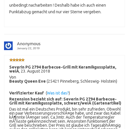
unbedingt nacharbeiten ! Deshalb habe ich auch einen
Punktabzug gemacht und nur vier Sterne vergeben.
Anonymous
January 22, 2019
Severin PG 2794 Barbecue-Grill mit Keramikgussplatte,
weiÃ
,
23. August 2018
Von
Beauty Queen Eve
(25421 Pinneberg, Schleswig- Holstein)
Verifizierter Kauf
(
Was ist das?
)
Rezension bezieht sich auf:
Severin PG 2794 Barbecue-
Grill mit Keramikgussplatte, schwarz/weiÃ (Gartenartikel)
Das ist mal ein Deutsches Produkt, bin sehr zufrieden. Obwohl
ein paar VerbesserungsvorschlÃ¤ge habe, und zwar das Kabel
kÃ¶nnte lÃ¤nger sein. Ca.3mtr. Auch der Temperaturregler
mÃ¼sste gekennzeichnet sein. Ansonsten funktioniert der
Grill wie beschrieben. Der Preis ist glaube ich TagesabhÃ¤ngig