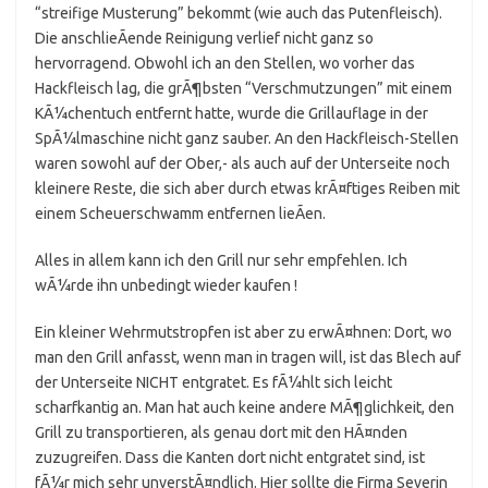
“streifige Musterung” bekommt (wie auch das Putenfleisch).
Die anschlieÃende Reinigung verlief nicht ganz so
hervorragend. Obwohl ich an den Stellen, wo vorher das
Hackfleisch lag, die grÃ¶bsten “Verschmutzungen” mit einem
KÃ¼chentuch entfernt hatte, wurde die Grillauflage in der
SpÃ¼lmaschine nicht ganz sauber. An den Hackfleisch-Stellen
waren sowohl auf der Ober,- als auch auf der Unterseite noch
kleinere Reste, die sich aber durch etwas krÃ¤ftiges Reiben mit
einem Scheuerschwamm entfernen lieÃen.
Alles in allem kann ich den Grill nur sehr empfehlen. Ich
wÃ¼rde ihn unbedingt wieder kaufen !
Ein kleiner Wehrmutstropfen ist aber zu erwÃ¤hnen: Dort, wo
man den Grill anfasst, wenn man in tragen will, ist das Blech auf
der Unterseite NICHT entgratet. Es fÃ¼hlt sich leicht
scharfkantig an. Man hat auch keine andere MÃ¶glichkeit, den
Grill zu transportieren, als genau dort mit den HÃ¤nden
zuzugreifen. Dass die Kanten dort nicht entgratet sind, ist
fÃ¼r mich sehr unverstÃ¤ndlich. Hier sollte die Firma Severin