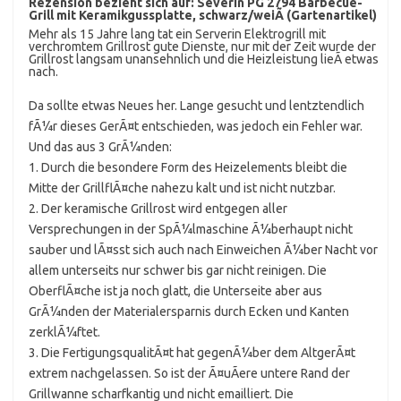
Rezension bezieht sich auf:
Severin PG 2794 Barbecue-
Grill mit Keramikgussplatte, schwarz/weiÃ (Gartenartikel)
Mehr als 15 Jahre lang tat ein Serverin Elektrogrill mit
verchromtem Grillrost gute Dienste, nur mit der Zeit wurde der
Grillrost langsam unansehnlich und die Heizleistung lieÃ etwas
nach.
Da sollte etwas Neues her. Lange gesucht und lentztendlich
fÃ¼r dieses GerÃ¤t entschieden, was jedoch ein Fehler war.
Und das aus 3 GrÃ¼nden:
1. Durch die besondere Form des Heizelements bleibt die
Mitte der GrillflÃ¤che nahezu kalt und ist nicht nutzbar.
2. Der keramische Grillrost wird entgegen aller
Versprechungen in der SpÃ¼lmaschine Ã¼berhaupt nicht
sauber und lÃ¤sst sich auch nach Einweichen Ã¼ber Nacht vor
allem unterseits nur schwer bis gar nicht reinigen. Die
OberflÃ¤che ist ja noch glatt, die Unterseite aber aus
GrÃ¼nden der Materialersparnis durch Ecken und Kanten
zerklÃ¼ftet.
3. Die FertigungsqualitÃ¤t hat gegenÃ¼ber dem AltgerÃ¤t
extrem nachgelassen. So ist der Ã¤uÃere untere Rand der
Grillwanne scharfkantig und nicht emailliert. Die