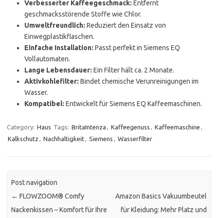
Verbesserter Kaffeegeschmack:
Entfernt
geschmacksstörende Stoffe wie Chlor.
Umweltfreundlich:
Reduziert den Einsatz von
Einwegplastikflaschen.
Einfache Installation:
Passt perfekt in Siemens EQ
Vollautomaten.
Lange Lebensdauer:
Ein Filter hält ca. 2 Monate.
Aktivkohlefilter:
Bindet chemische Verunreinigungen im
Wasser.
Kompatibel:
Entwickelt für Siemens EQ Kaffeemaschinen.
Category:
Haus
Tags:
BritaIntenza
,
Kaffeegenuss
,
Kaffeemaschine
,
Kalkschutz
,
Nachhaltigkeit
,
Siemens
,
Wasserfilter
Post navigation
←
FLOWZOOM® Comfy
Amazon Basics Vakuumbeutel
Nackenkissen – Komfort für Ihre
für Kleidung: Mehr Platz und