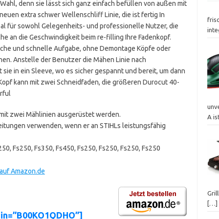
Wahl, denn sie lässt sich ganz einfach befüllen von außen mit
neuen extra schwer Wellenschliff Linie, die ist fertig In
fris
al für sowohl Gelegenheits- und professionelle Nutzer, die
inte
he an die Geschwindigkeit beim re-filling Ihre Fadenkopf.
nfache und schnelle Aufgabe, ohne Demontage Köpfe oder
n. Anstelle der Benutzer die Mähen Linie nach
sie in ein Sleeve, wo es sicher gespannt und bereit, um dann
 Kopf kann mit zwei Schneidfaden, die größeren Durocut 40-
rful
unv
mit zwei Mählinien ausgerüstet werden.
A is
eitungen verwenden, wenn er an STIHLs leistungsfähig
250, Fs250, Fs350, Fs450, Fs250, Fs250, Fs250, Fs250
 auf Amazon.de
Gril
[…]
asin=”B00KO1QDHO”]