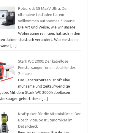
Roborock S8 MaxV Ultra: Der
ultimative Leitfaden für ein
vollkommen autonomes Zuhause
Die Art und Weise, wie wir unsere
Wohnräume reinigen, hat sich in den
ten Jahren drastisch verändert. Was einst eine
hsame
[…]
Stark WC 2000: Der kabellose
Fenstersauger für ein strahlendes
Zuhause
Das Fensterputzen ist oft eine
mühsame und zeitaufwendige
gabe. Mit dem Stark WC 2000 kabellosen
stersauger gehört diese
[…]
Kraftpaket für die Vitaminküche: Der
Bosch VitaBoost Standmixer im
Detailcheck
Eine ausgewogene Ernährung