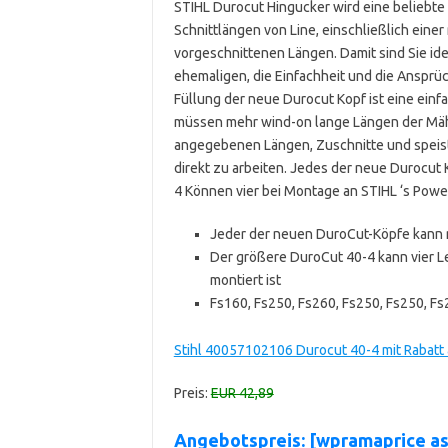
STIHL Durocut Hingucker wird eine beliebte 
Schnittlängen von Line, einschließlich einer 
vorgeschnittenen Längen. Damit sind Sie ide
ehemaligen, die Einfachheit und die Ansprüc
Füllung der neue Durocut Kopf ist eine ei
müssen mehr wind-on lange Längen der Mähe
angegebenen Längen, Zuschnitte und speist 
direkt zu arbeiten. Jedes der neue Durocut
4 Können vier bei Montage an STIHL ‘s Powe
Jeder der neuen DuroCut-Köpfe kann 
Der größere DuroCut 40-4 kann vier L
montiert ist
Fs160, Fs250, Fs260, Fs250, Fs250, Fs
Stihl 40057102106 Durocut 40-4 mit Rabatt
Preis:
EUR 42,89
Angebotspreis: [wpramaprice 