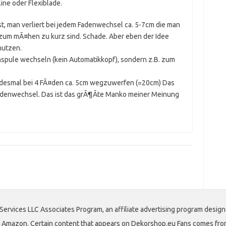
ine oder Flexiblade.
t, man verliert bei jedem Fadenwechsel ca. 5-7cm die man
zum mÃ¤hen zu kurz sind. Schade. Aber eben der Idee
nutzen.
spule wechseln (kein Automatikkopf), sondern z.B. zum
 jedesmal bei 4 FÃ¤den ca. 5cm wegzuwerfen (=20cm) Das
adenwechsel. Das ist das grÃ¶Ãte Manko meiner Meinung
Services LLC Associates Program, an affiliate advertising program design
 to Amazon. Certain content that appears on Dekorshop.eu Fans comes fro