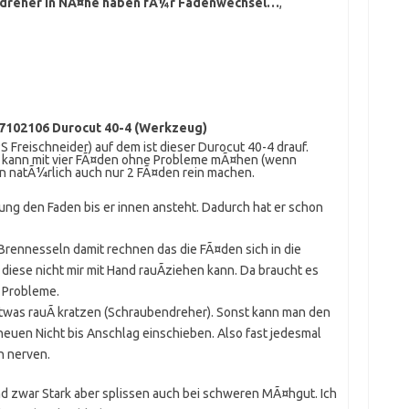
ndreher in NÃ¤he haben fÃ¼r Fadenwechsel…
,
57102106 Durocut 40-4 (Werkzeug)
S Freischneider) auf dem ist dieser Durocut 40-4 drauf.
an kann mit vier FÃ¤den ohne Probleme mÃ¤hen (wenn
n natÃ¼rlich auch nur 2 FÃ¤den rein machen.
ung den Faden bis er innen ansteht. Dadurch hat er schon
ennesseln damit rechnen das die FÃ¤den sich in die
ese nicht mir mit Hand rauÃziehen kann. Da braucht es
 Probleme.
twas rauÃ kratzen (Schraubendreher). Sonst kann man den
neuen Nicht bis Anschlag einschieben. Also fast jedesmal
n nerven.
d zwar Stark aber splissen auch bei schweren MÃ¤hgut. Ich