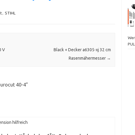
t
,
STIHL
Wer
PUL
0 V
Black + Decker a6305-xj 32 cm
Rasenmähermesser
→
urocut 40-4
”
nsion hilfreich