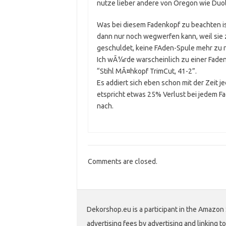
nutze lieber andere von Oregon wie Duol
Was bei diesem Fadenkopf zu beachten is
dann nur noch wegwerfen kann, weil sie 
geschuldet, keine FAden-Spule mehr zu 
Ich wÃ¼rde warscheinlich zu einer Faden
“Stihl MÃ¤hkopf TrimCut, 41-2”.
Es addiert sich eben schon mit der Zeit
etspricht etwas 25% Verlust bei jedem F
nach.
Comments are closed.
Dekorshop.eu is a participant in the Amazon 
advertising fees by advertising and linking