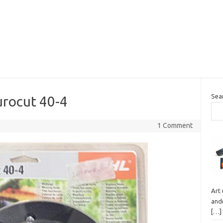
Sea
rocut 40-4
1 Comment
Art
ande
[…]