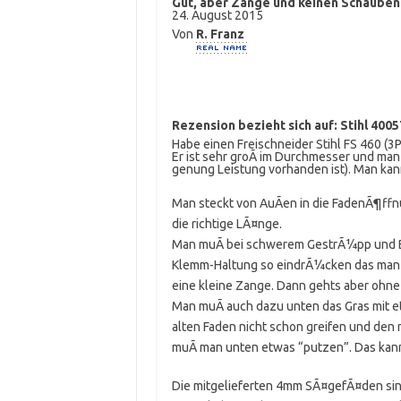
Gut, aber Zange und keinen Schaube
24. August 2015
Von
R. Franz
Rezension bezieht sich auf:
Stihl 400
Habe einen Freischneider Stihl FS 460 (3P
Er ist sehr groÃ im Durchmesser und m
genung Leistung vorhanden ist). Man kan
Man steckt von AuÃen in die FadenÃ¶ffn
die richtige LÃ¤nge.
Man muÃ bei schwerem GestrÃ¼pp und Br
Klemm-Haltung so eindrÃ¼cken das man di
eine kleine Zange. Dann gehts aber ohne
Man muÃ auch dazu unten das Gras mit e
alten Faden nicht schon greifen und den 
muÃ man unten etwas “putzen”. Das kan
Die mitgelieferten 4mm SÃ¤gefÃ¤den sin