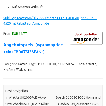
Auf Amazon verkauft
Stihl Gap Kraftstoff/Öl 7299 ersetzt 1117-350-0500, 1117-350-
0520 mit Rabatt auf Amazon.de
Preis:
EUR 11,77
Angebotspreis: [wpramaprice
asin=”B007SI3MV6″]
Category:
Garten
Tags:
11173500500
,
11173500520
,
7299 ersetzt
,
Kraftstoff/Öl
,
STIHL
Post navigation
←
Makita UH200DWE Akku-
Bosch 06008C1C02 Home and
Strauchschere 10,8 V, 2 Akkus
Garden Easygrasscut 18-260