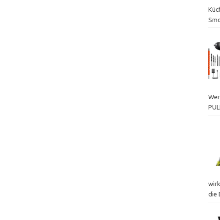
Küch
Smo
Wer
PUL
wir
die 