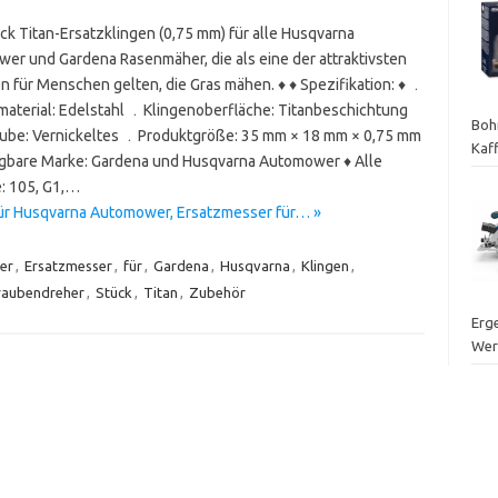
ck Titan-Ersatzklingen (0,75 mm) für alle Husqvarna
er und Gardena Rasenmäher, die als eine der attraktivsten
n für Menschen gelten, die Gras mähen. ♦ ♦ Spezifikation: ♦ ﹒
material: Edelstahl ﹒Klingenoberfläche: Titanbeschichtung
Boh
be: Vernickeltes ﹒Produktgröße: 35 mm × 18 mm × 0,75 mm
Kaf
bare Marke: Gardena und Husqvarna Automower ♦ Alle
: 105, G1,…
für Husqvarna Automower, Ersatzmesser für… »
er
,
Ersatzmesser
,
für
,
Gardena
,
Husqvarna
,
Klingen
,
raubendreher
,
Stück
,
Titan
,
Zubehör
Erge
Wer