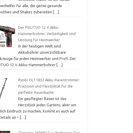
enhelfer für alle, die gerne gesunde
othies und Shakes zubereiten
[…]
Der PULITUO 12 V Akku-
Hammerbohrer: Vielseitigkeit und
Leistung für Heimwerker
In der heutigen Welt sind
Akkubohrer unverzichtbare
kzeuge für jeden Heimwerker und Profi. Der
ITUO 12 V Akku-Hammerbohrer
[…]
Ryobi OLT1832 Akku-Rasentrimmer:
Präzision und Flexibilität für die
perfekte Rasenkante
Ein gepflegter Rasen ist das
Herzstück jedes Gartens, aber um
klich Eindruck zu machen, kommt es auch auf
Details an –
[…]
Clatronic 263692 Gas Barbecue: Der