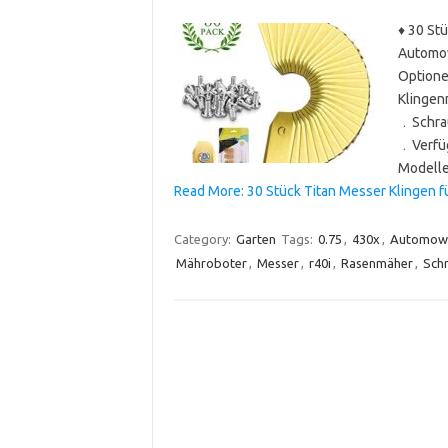
♦ 30 Stü
Automow
Optione
Klingen
﹒Schrau
﹒Verfüg
Modelle
Read More: 30 Stück Titan Messer Klingen 
Category:
Garten
Tags:
0.75
,
430x
,
Automow
Mähroboter
,
Messer
,
r40i
,
Rasenmäher
,
Sch