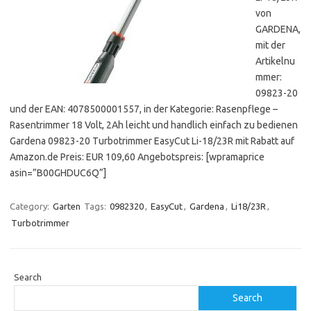
von
GARDENA,
mit der
Artikelnu
mmer:
09823-20
und der EAN: 4078500001557, in der Kategorie: Rasenpflege –
Rasentrimmer 18 Volt, 2Ah leicht und handlich einfach zu bedienen
Gardena 09823-20 Turbotrimmer EasyCut Li-18/23R mit Rabatt auf
Amazon.de Preis: EUR 109,60 Angebotspreis: [wpramaprice
asin=”B00GHDUC6Q”]
Category:
Garten
Tags:
0982320
,
EasyCut
,
Gardena
,
Li18/23R
,
Turbotrimmer
Search
Search