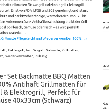
ihaft Grillmatten für Gasgrill Holzkohlegrill Elektrogrill
orteil: Er ist von FDA, LFGB und SGS genehmigt und ist mit
hutz und hat hitzebeständige, Wärmebereich: von -70 bis
ein Anbrennen,Dank Antihaftbeschichtung bleibt der Grill
unv
Egal ob Fleisch, Gemüse oder Fisch – es wird perfekt!
A is
ation: Material:…
t Grillmatte Pflegeleicht und Wiederverwendbar 100%… »
haft
,
Elektrogrill
,
für
,
Gasgrill
,
Grillmatte
,
Grillmatten
,
rz
,
Wiederverwendbar
,
Zulässig
aus
 5er Set Backmatte BBQ Matten
% Antihaft Grillmatten für
l & Elektrogrill, Perfekt für
emüse 40x33cm (Schwarz)
das
die