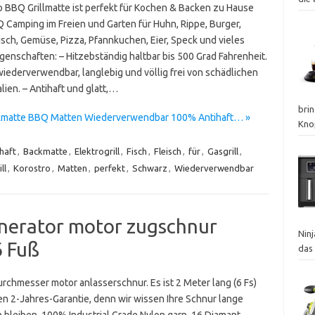
o BBQ Grillmatte ist perfekt für Kochen & Backen zu Hause
 Camping im Freien und Garten für Huhn, Rippe, Burger,
isch, Gemüse, Pizza, Pfannkuchen, Eier, Speck und vieles
genschaften: – Hitzebständig haltbar bis 500 Grad Fahrenheit.
 wiederverwendbar, langlebig und völlig frei von schädlichen
ien. – Antihaft und glatt,…
brin
Backmatte BBQ Matten Wiederverwendbar 100% Antihaft… »
Kno
haft
,
Backmatte
,
Elektrogrill
,
Fisch
,
Fleisch
,
für
,
Gasgrill
,
ll
,
Korostro
,
Matten
,
perfekt
,
Schwarz
,
Wiederverwendbar
nerator motor zugschnur
Nin
6 Fuß
das
rchmesser motor anlasserschnur. Es ist 2 Meter lang (6 Fs)
ten 2-Jahres-Garantie, denn wir wissen Ihre Schnur lange
n bleiben. 100% Industrial Grade Nylon garn, 16 Diamant