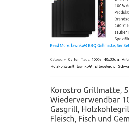
100% Ant
Produktv
Brandsc
260℃. K
sauber. 
Spezifik
Read More: lawnko® BBQ Grillmatte, 5er Se
Category:
Garten
Tags:
100%
,
40x33cm
,
Anti
Holzkohlegrill
,
lawnko®
,
pflegeleicht
,
Schwa
Korostro Grillmatte,
Wiederverwendbar 100
Gasgrill, Holzkohlegril
Fleisch, Fisch und G