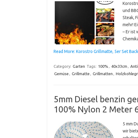
Korostr
und BBQ
Steak, F
mehr! Ei
– Er ist
Chemikal
Read More: Korostro Grillmatte, 5er Set 
Category:
Garten
Tags:
100%
,
40x33cm
,
Anti
Gemüse
,
Grillmatte
,
Grillmatten
,
Holzkohlegri
5mm Diesel benzin ge
100% Nylon 2 Meter 
5 mm Du
wir bie
erhalte