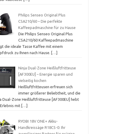
Philips Senseo Original Plus
CSA210/60 – Die perfekte
Kaffeepadmaschine für zu Hause
Die Philips Senseo Original Plus
CSA210/60 Kaffeepadmaschine
gt die ideale Tasse Kaffee mit einem
pfdruck zu Ihnen nach Hause.
[…]
Ninja Dual-Zone Heißluftfritteuse
[AF300EU] – Energie sparen und
vielseitig kochen
Heißluftfritteusen erfreuen sich
immer größerer Beliebtheit, und die
ja Dual-Zone Heißluftfritteuse [AF300EU] hebt
 Erlebnis mit
[…]
RYOBI 18V ONE+ Akku-
Handkreissäge R18CS-0: Ihr
zuverlässiger Partner für präzise