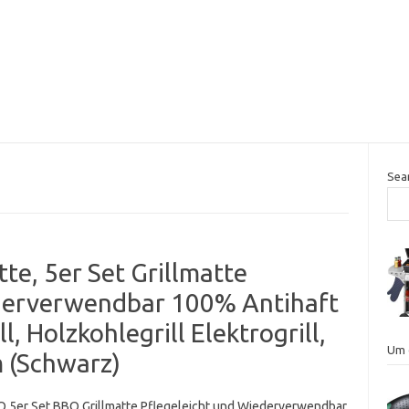
Sea
e, 5er Set Grillmatte
ederverwendbar 100% Antihaft
l, Holzkohlegrill Elektrogrill,
Um 
 (Schwarz)
5er Set BBQ Grillmatte Pflegeleicht und Wiederverwendbar