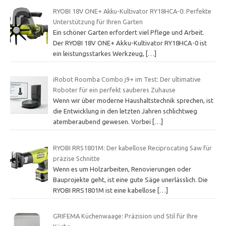
RYOBI 18V ONE+ Akku-Kultivator RY18HCA-0: Perfekte
Unterstützung für Ihren Garten
Ein schöner Garten erfordert viel Pflege und Arbeit.
Der RYOBI 18V ONE+ Akku-Kultivator RY18HCA-0 ist
ein leistungsstarkes Werkzeug,
[…]
iRobot Roomba Combo j9+ im Test: Der ultimative
Roboter für ein perfekt sauberes Zuhause
Wenn wir über moderne Haushaltstechnik sprechen, ist
die Entwicklung in den letzten Jahren schlichtweg
atemberaubend gewesen. Vorbei
[…]
RYOBI RRS1801M: Der kabellose Reciprocating Saw für
präzise Schnitte
Wenn es um Holzarbeiten, Renovierungen oder
Bauprojekte geht, ist eine gute Säge unerlässlich. Die
RYOBI RRS1801M ist eine kabellose
[…]
GRIFEMA Küchenwaage: Präzision und Stil für Ihre