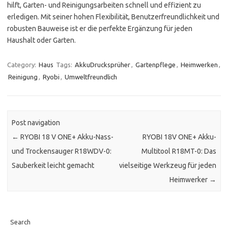
hilft, Garten- und Reinigungsarbeiten schnell und effizient zu
erledigen. Mit seiner hohen Flexibilität, Benutzerfreundlichkeit und
robusten Bauweise ist er die perfekte Ergänzung für jeden
Haushalt oder Garten.
Category:
Haus
Tags:
AkkuDrucksprüher
,
Gartenpflege
,
Heimwerken
,
Reinigung
,
Ryobi
,
Umweltfreundlich
Post navigation
←
RYOBI 18 V ONE+ Akku-Nass-
RYOBI 18V ONE+ Akku-
und Trockensauger R18WDV-0:
Multitool R18MT-0: Das
Sauberkeit leicht gemacht
vielseitige Werkzeug für jeden
Heimwerker
→
Search