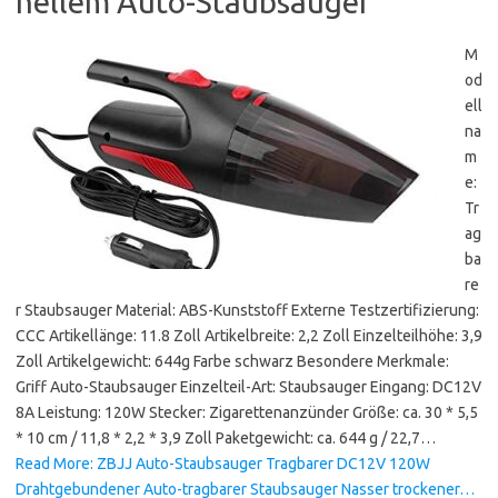
hellem Auto-Staubsauger
M
od
ell
na
m
e:
Tr
ag
ba
re
r Staubsauger Material: ABS-Kunststoff Externe Testzertifizierung:
CCC Artikellänge: 11.8 Zoll Artikelbreite: 2,2 Zoll Einzelteilhöhe: 3,9
Zoll Artikelgewicht: 644g Farbe schwarz Besondere Merkmale:
Griff Auto-Staubsauger Einzelteil-Art: Staubsauger Eingang: DC12V
8A Leistung: 120W Stecker: Zigarettenanzünder Größe: ca. 30 * 5,5
* 10 cm / 11,8 * 2,2 * 3,9 Zoll Paketgewicht: ca. 644 g / 22,7…
Read More: ZBJJ Auto-Staubsauger Tragbarer DC12V 120W
Drahtgebundener Auto-tragbarer Staubsauger Nasser trockener…