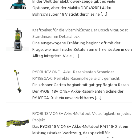
In der Welt der Elektrowerkzeuge gibt es viele
Optionen, aber der Makita DDF482RFJ Akku-
Bohrschrauber 18 V sticht durch seine
[…]
Kraftpaket für die Vitaminküche: Der Bosch VitaBoost
Standmixer im Detailcheck
Eine ausgewogene Ernährung beginnt oft mit der
Frage, wie man frische Zutaten am effizientesten in den
Alltag integriert. Viele
[…]
RYOBI 18V ONE+ Akku-Rasenkanten Schneider
RY18EGA-0: Perfekte Rasenpflege leicht gemacht
Ein schöner Garten beginnt mit gut gepflegtem Rasen.
Der RYOBI 18V ONE+ Akku-Rasenkanten Schneider
RY18EGA-0 ist ein unverzichtbares
[…]
RYOBI 18 V ONE+ Akku-Multitool: Vielseitigkeit für jedes
Projekt
Das RYOBI 18 V ONE+ Akku-Multitool RMT18-0 ist ein
leistungsstarkes Werkzeug, das speziell für