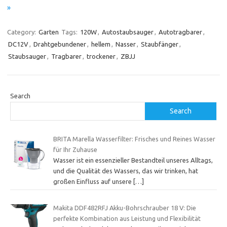
»
Category:
Garten
Tags:
120W
,
Autostaubsauger
,
Autotragbarer
,
DC12V
,
Drahtgebundener
,
hellem
,
Nasser
,
Staubfänger
,
Staubsauger
,
Tragbarer
,
trockener
,
ZBJJ
Search
Search
BRITA Marella Wasserfilter: Frisches und Reines Wasser
für Ihr Zuhause
Wasser ist ein essenzieller Bestandteil unseres Alltags,
und die Qualität des Wassers, das wir trinken, hat
großen Einfluss auf unsere
[…]
Makita DDF482RFJ Akku-Bohrschrauber 18 V: Die
perfekte Kombination aus Leistung und Flexibilität